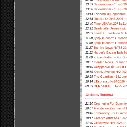
13:39
Психология и Я №6 20
13:30
Психология и Я №5 20
13:14
Il Venerdi di Repubblic
12:58
Rustica №2946 2026
(0)
12:40
Time USA Vol.207 №21-
12:21
Beadmaille: Jewelry wi
12:03
LandIDEE Wohnen & Deko
11:50
Добрые советы. Люблю
11:50
Добрые советы. Люблю
11:27
Techlife News №763 20
11:12
Harper's Bazaar Italia 
11:09
Knitting Patterns For D
10:57
Garden News - 9,June 
10:46
Федеральный БИЗНЕС
10:39
Kreativ Sverige №2 20
10:29
The Guardian - 13,June
10:14
L'Espresso №24 2026
(
09:59
DER SPIEGEL №25 20
12 Июня, Пятница
21:20
Crocheting For Dummies
20:07
Freude am Zeichnen & M
19:46
Embroidery For Dummi
18:17
Creative Artist №47 202
17:40
Clausewitz №4 2026
(0)