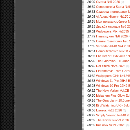
20:09
Смена №5 2026
(0)
19:39
Conoscere la Storia №
19:31
Садовод и огородник 
19:03
All About History №170
18:34
Моя грядка изобилия 
18:15
Дружба народов №6 2
18:01
Wallpapers Mix №2035
17:49
Наша кухня №6 2026
(
17:39
Сваты. Заготовки №6 
17:05
Veranda Vol.40 №4 202
16:51
Computeractive №738 
16:37
Elle Decor USA Vol.37
16:20
The Guardian - 11,June
16:10
Der Stern №24 2026
(0)
15:19
Floramama: From Garden
13:32
Wallpapers Girls №124
10:38
Windows 11 Pro 25H2 B
10:23
Windows 10 Pro 22H2 B
09:32
The New Yorker Vol.CI
09:30
Ideias em Fios Glow Ed
09:18
The Guardian - 10,June
09:04
Bird Watching UK - Julu
08:56
Цветок №11 2026
(0)
08:47
Simply Sewing №148 2
08:39
The Knitter №229 2026
08:32
Knit now №195 2026
(0)