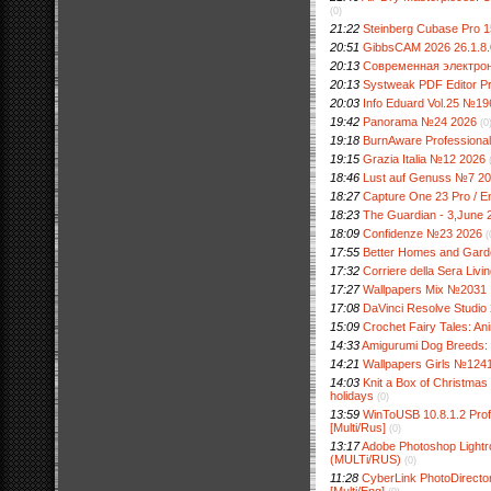
(0)
21:22
Steinberg Cubase Pro 15
20:51
GibbsCAM 2026 26.1.8
20:13
Современная электро
20:13
Systweak PDF Editor Pro
20:03
Info Eduard Vol.25 №19
19:42
Panorama №24 2026
(0
19:18
BurnAware Professional 
19:15
Grazia Italia №12 2026
18:46
Lust auf Genuss №7 2
18:27
Capture One 23 Pro / En
18:23
The Guardian - 3,June 
18:09
Confidenze №23 2026
(
17:55
Better Homes and Gard
17:32
Corriere della Sera Liv
17:27
Wallpapers Mix №2031
17:08
DaVinci Resolve Studio 2
15:09
Crochet Fairy Tales: An
14:33
Amigurumi Dog Breeds: 
14:21
Wallpapers Girls №124
14:03
Knit a Box of Christmas 
holidays
(0)
13:59
WinToUSB 10.8.1.2 Profe
[Multi/Rus]
(0)
13:17
Adobe Photoshop Lightr
(MULTi/RUS)
(0)
11:28
CyberLink PhotoDirector
[Multi/Eng]