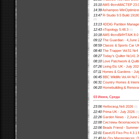
15:10
AMS ФотоМАСТЕР 23.
14:39
Ashampoo WinOptimizer P
13:47
R-Studio 9.5 Build 19180
(0)
13:13
4DDiG Partition Manager
12:43
nTopology 5.48.3
(0)
10:18
AMS ФотоВИНТАЖ 8.0 П
09:12
The Guardian - 4,June 
08:59
Classic & Sports Car U
08:40
The Trapper Vol.51 №
08:27
Today's Quilter №141 
08:10
Love Patchwork & Quil
07:26
Living Etc UK - July 20
07:11
Homes & Gardens - Jul
06:45
BBC Wildlife Vol.44 №7
06:31
Country Homes & Interio
06:20
Homebuilding & Renovat
03 Июня, Среда
23:06
Небосвод №6 2026
(0)
22:40
Prima UK - July 2026
(0)
22:26
Garden News - 2,June 
22:08
Системы безопасност
22:06
Beads Friend - Summer
22:01
EaseUS Fixo Pro 4.3.1 B
21:40
Air-Dry Masterpieces: O