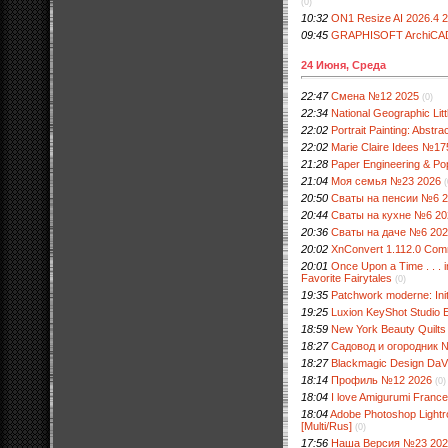
(0)
10:32
ON1 Resize AI 2026.4 20
09:45
GRAPHISOFT ArchiCAD 
24 Июня, Среда
22:47
Смена №12 2025
(0)
22:34
National Geographic Li
22:02
Portrait Painting: Abstra
22:02
Marie Claire Idees №17
21:28
Paper Engineering & P
21:04
Моя семья №23 2026
(
20:50
Сваты на пенсии №6 
20:44
Сваты на кухне №6 20
20:36
Сваты на даче №6 20
20:02
XnConvert 1.112.0 Comme
20:01
Once Upon a Time . . . 
Favorite Fairytales
(0)
19:35
Patchwork moderne: Initi
19:25
Luxion KeyShot Studio E
18:59
New York Beauty Quilts E
18:27
Садовод и огородник 
18:27
Blackmagic Design DaVin
18:14
Профиль №12 2026
(0)
18:04
I love Amigurumi Franc
18:04
Adobe Photoshop Lightro
[Multi/Rus]
(0)
17:56
Наша Версия №23 202