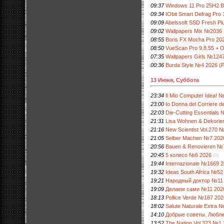
09:37
Windows 11 Pro 25H2 B
09:34
IObit Smart Defrag Pro 1
09:09
Abelssoft SSD Fresh Plu
09:02
Wallpapers Mix №2036
08:55
Boris FX Mocha Pro 202
08:50
VueScan Pro 9.8.55 + O
07:35
Wallpapers Girls №124
00:36
Burdа Style №4 2026 (
13 Июня, Суббота
23:34
Il Mio Computer Idea! 
23:00
Io Donna del Corriere 
22:03
Die-Cutting Essentials
21:31
Lisa Wohnen & Dekorie
21:16
New Scientist Vol.270 
21:05
Selber Machen №7 202
20:56
Bauen & Renovieren №
20:45
5 колесо №6 2026
(0)
19:44
Internazionale №1669 
19:32
Ideas South Africa №52
19:21
Народный доктор №11
19:09
Делаем сами №11 202
18:13
Pollice Verde №187 202
18:02
Salute Naturale Extra 
14:10
Добрые советы. Люблю
13:52
The Nation Vol.323 №1