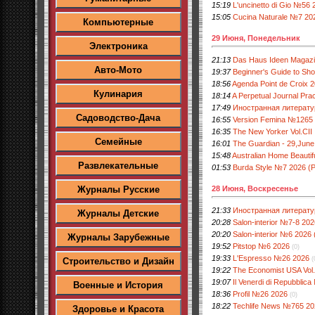
15:19
L'uncinetto di Gio №56 
15:05
Cucina Naturale №7 20
Компьютерные
29 Июня, Понедельник
Электроника
21:13
Das Haus Ideen Magaz
Авто-Мото
19:37
Beginner's Guide to Sh
18:56
Agenda Point de Croix 
Кулинария
18:14
A Perpetual Journal Pra
17:49
Иностранная литерат
Садоводство-Дача
16:55
Version Femina №1265
16:35
The New Yorker Vol.CI
Семейные
16:01
The Guardian - 29,June
15:48
Australian Home Beautif
Развлекательные
01:53
Burdа Style №7 2026 (
28 Июня, Воскресенье
Журналы Русские
21:33
Иностранная литерат
Журналы Детские
20:28
Salon-interior №7-8 20
20:20
Salon-interior №6 2026
Журналы Зарубежные
19:52
Pitstop №6 2026
(0)
19:33
L'Espresso №26 2026
(
Строительство и Дизайн
19:22
The Economist USA Vo
19:07
Il Venerdi di Repubblic
Военные и История
18:36
Profil №26 2026
(0)
18:22
Techlife News №765 20
Здоровье и Красота