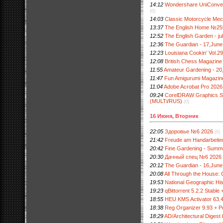
14:12
Wondershare UniConvert
(0)
14:03
Classic Motorcycle Me
13:37
The English Home №25
12:52
The English Garden - ju
12:36
The Guardian - 17,June
12:23
Louisiana Cookin’ Vol.
12:08
British Chess Magazine
11:55
Amateur Gardening - 20
11:47
Fun Amigurumi Magazi
11:04
Adobe Acrobat Pro 2026.
09:24
CorelDRAW Graphics Sui
(MULTi/RUS)
(0)
16 Июня, Вторник
22:05
Здоровье №6 2026
(0)
21:42
Freude am Handarbeite
20:42
Fine Gardening - Summ
20:30
Дачный спец №6 2026
20:12
The Guardian - 16,June
20:08
All Through the House: 
19:53
National Geographic Hi
19:23
qBittorrent 5.2.2 Stable 
18:55
HEU KMS Activator 63.4
18:38
Reg Organizer 9.93 + Po
18:29
AD/Architectural Digest