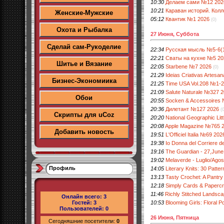
10:30
Делаем сами №12 202
10:21
Караван историй. Кол
Женские-Мужские
05:12
Квантик №1 2026
(0)
Охота и Рыбалка
27 Июня, Суббота
Сделай сам-Рукоделие
22:34
Русская мысль №5-6(1
22:21
Сваты на кухне №5 20
Шитье и Вязание
22:05
Starbene №7 2026
(0)
21:29
Ideias Criativas Artesan
Бизнес-Экономиика
21:25
Time USA Vol.208 №1-2
21:09
Salute Naturale №327 
Обои
20:55
Socken & Accessoires
20:36
Дилетант №127 2026
(
Скрипты для uCoz
20:20
National Geographic Li
20:08
Apple Magazine №765 
Добавить новость
19:51
L'Officiel Italia №69 2
19:38
Io Donna del Corriere 
19:16
The Guardian - 27,June
19:02
Melaverde - Luglio/Ago
Профиль
14:05
Literary Knits: 30 Patte
13:13
Tasty Crochet: A Pantry 
12:18
Simply Cards & Paperc
11:46
Richly Stitched Landsc
Онлайн всего:
3
10:53
Blooming Girls: Floral Po
Гостей:
3
Пользователей:
0
26 Июня, Пятница
Сегодняшние посетители:
0