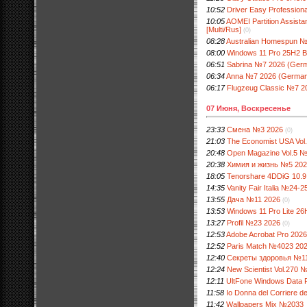
10:52
Driver Easy Professional
10:05
AOMEI Partition Assista
[Multi/Rus]
(0)
08:28
Australian Homespun 
08:00
Windows 11 Pro 25H2 B
06:51
Sabrina №7 2026 (Ger
06:34
Anna №7 2026 (Germa
06:17
Flugzeug Classic №7 2
07 Июня, Воскресенье
23:33
Смена №3 2026
(0)
21:03
The Economist USA Vo
20:48
Open Magazine Vol.5 
20:38
Химия и жизнь №5 20
18:05
Tenorshare 4DDiG 10.9.2
14:35
Vanity Fair Italia №24-2
13:55
Дача №11 2026
(0)
13:53
Windows 11 Pro Lite 26
13:27
Profil №23 2026
(0)
12:53
Adobe Acrobat Pro 2026
12:52
Paris Match №4023 20
12:40
Секреты здоровья №1
12:24
New Scientist Vol.270 
12:11
UltFone Windows Data Re
11:58
Io Donna del Corriere d
11:42
Wallpapers Mix №2033