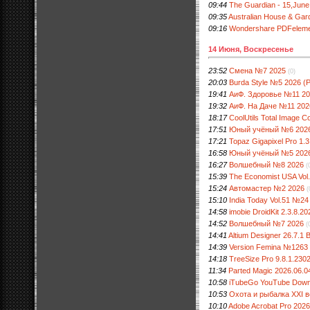
09:44
The Guardian - 15,June
09:35
Australian House & Ga
09:16
Wondershare PDFelement
14 Июня, Воскресенье
23:52
Смена №7 2025
(0)
20:03
Burdа Style №5 2026 (
19:41
АиФ. Здоровье №11 2
19:32
АиФ. На Даче №11 202
18:17
CoolUtils Total Image Co
17:51
Юный учёный №6 202
17:21
Topaz Gigapixel Pro 1.3
16:58
Юный учёный №5 202
16:27
Волшебный №8 2026
(
15:39
The Economist USA Vo
15:24
Автомастер №2 2026
(
15:10
India Today Vol.51 №24
14:58
imobie DroidKit 2.3.8.20
14:52
Волшебный №7 2026
(
14:41
Altium Designer 26.7.1 B
14:39
Version Femina №1263
14:18
TreeSize Pro 9.8.1.2302 
11:34
Parted Magic 2026.06.0
10:58
iTubeGo YouTube Downlo
10:53
Охота и рыбалка ХХI 
10:10
Adobe Acrobat Pro 2026