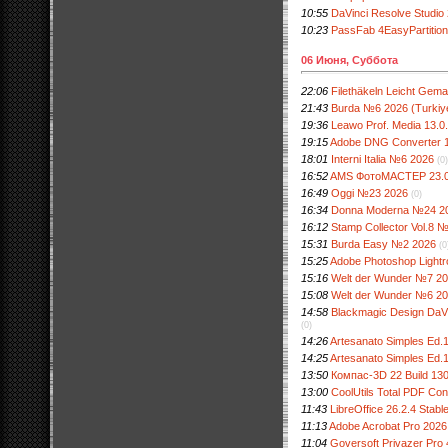
10:55
DaVinci Resolve Studio 
10:23
PassFab 4EasyPartition 
06 Июня, Суббота
22:06
Filethäkeln Leicht Gem
21:43
Burda №6 2026 (Turkiy
19:36
Leawo Prof. Media 13.0.0
19:15
Adobe DNG Converter 18.
18:01
Interni Italia №6 2026
(0)
16:52
AMS ФотоМАСТЕР 23.0 
16:49
Oggi №23 2026
(0)
16:34
Donna Moderna №24 2
16:12
Stamp Collector Vol.8 
15:31
Burda Easy №2 2026
(0
15:25
Adobe Photoshop Light
15:16
Welt der Wunder №7 2
15:08
Welt der Wunder №6 2
14:58
Blackmagic Design DaVi
(0)
14:26
Artesanato Simples Ed.
14:25
Artesanato Simples Ed
13:50
Компас-3D 22 Build 13
13:00
CoolUtils Total PDF Conv
11:43
LibreOffice 26.2.4 Stabl
11:13
Adobe Acrobat Pro 2026
11:04
Goversoft Privazer Pro 4