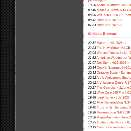
(0)
10:50
Adobe Illustrator 2026 30
09:40
Modes & Travaux №15
08:56
WinToHDD 7.0.2.2 Techni
08:42
Нева №2 2026
(0)
07:54
Нева №1 2026
(0)
02 Июня, Вторник
22:37
Юность №2 2026
(0)
22:23
The New Yorker Vol.CI
22:03
Women Fitness India - 
21:52
American Woodturner V
21:07
Der Stern №23 2026
(0)
20:54
Cook's Illustrated №20
20:53
Creative Steps - Summ
20:52
Arctic Amigurumi: Step-
20:42
Architectural Digest US
20:27
The Guardian - 2,June 
19:52
Wise Care 365 Pro 8.0.2 
19:48
Ideal Home - July 2026
19:41
Fine Homebuilding №34
19:40
Arctic Knits: Jumpers, 
19:28
Знание-сила №6 2026
18:38
Vogue Australia - June 
18:25
Amateur Gardening - 6,
18:13
Control Engineering Eu