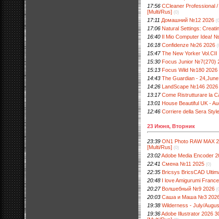
17:56
CCleaner Professional /
[Multi/Rus]
(0)
17:11
Домашний №12 2026
(
17:06
Natural Settings: Creati
16:40
Il Mio Computer Idea! 
16:18
Confidenze №26 2026
(
15:47
The New Yorker Vol.CI
15:30
Focus Junior №7(270) 
15:13
Focus Wild №180 2026
14:43
The Guardian - 24,June
14:26
LandScape №146 2026
13:17
Come Ristrutturare la
13:01
House Beautiful UK - A
12:46
Corriere della Sera Sty
23 Июня, Вторник
23:39
ON1 Photo RAW MAX 202
[Multi/Rus]
(0)
23:02
Adobe Media Encoder 202
22:41
Смена №11 2025
(0)
22:35
Bricsys BricsCAD Ultim
20:48
I love Amigurumi Fran
20:27
Волшебный №9 2026
(
20:03
Саша и Маша №3 202
19:38
Wilderness - July/Augu
19:36
Adobe Illustrator 2026 3