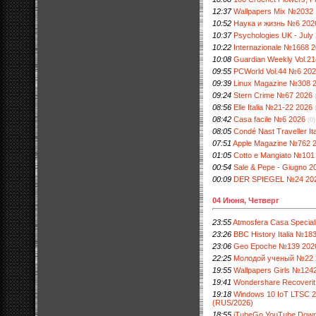
12:37
Wallpapers Mix №2032
10:52
Наука и жизнь №6 202
10:37
Psychologies UK - July
10:22
Internazionale №1668 
10:08
Guardian Weekly Vol.2
09:55
PCWorld Vol.44 №6 20
09:39
Linux Magazine №308 
09:24
Stern Crime №67 2026
08:56
Elle Italia №21-22 2026
08:42
Casa facile №6 2026
(0)
08:05
Condé Nast Traveller Ita
07:51
Apple Magazine №762 
01:05
Cotto e Mangiato №101
00:54
Sale & Pepe - Giugno 2
00:09
DER SPIEGEL №24 20
04 Июня, Четверг
23:55
Atmosfera Casa Specia
23:26
BBC History Italia №18
23:06
Geo Epoche №139 202
22:25
Молодой ученый №22 
19:55
Wallpapers Girls №124
19:41
Wondershare Recoverit 1
19:18
Windows 10 IoT LTSC 
(RUS/2026)
18:55
iTubeGo YouTube Downlo