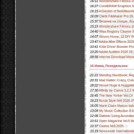
16:51
Wondershare Filmora 15.
16:27
CorelDRAW Graphics Su
16:15
A Garden of Needlewor
16:09
Claris FileMaker Pro 26.
15:37
Вязание на спицах. Бо
15:15
Wondershare Filmora 15
14:40
Wise Registry Cleaner P
14:07
Woven Home: 12 DIY Pr
13:47
Adobe After Effects 2026
10:41
IObit Driver Booster Pro
10:20
Adobe Audition 2026 26.
09:56
Internet Download Manage
15 Июня, Понедельник
21:21
Mending Handbook: Repa
20:31
Mad Hatter: Crazy, Col
18:22
House Huge & Huggabl
17:30
Affinity by Canva 3.2.2.
16:45
The New Yorker Vol.CI
16:23
Burdа Style №6 2026 (
16:05
Marie Claire Maison Ita
13:04
My Music Collection 3.4.
12:06
Diabetic Living Austral
10:51
Open Magazine Vol.5 
10:37
Смена №8 2025
(0)
10:19
Newsweek Internationa