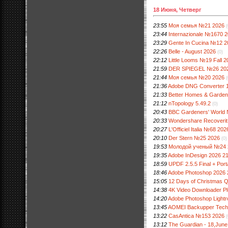
18 Июня, Четверг
23:55
Моя семья №21 2026
(
23:44
Internazionale №1670 
23:29
Gente In Cucina №12 2
22:26
Belle - August 2026
(0)
22:12
Little Looms №19 Fall 2
21:59
DER SPIEGEL №26 20
21:44
Моя семья №20 2026
(
21:36
Adobe DNG Converter 18.
21:33
Better Homes & Garden
21:12
nTopology 5.49.2
(0)
20:43
BBC Gardeners' World
20:33
Wondershare Recoverit 1
20:27
L'Officiel Italia №68 202
20:10
Der Stern №25 2026
(0)
19:53
Молодой ученый №24 
19:35
Adobe InDesign 2026 21.
18:59
UPDF 2.5.5 Final + Porta
18:46
Adobe Photoshop 2026 2
15:05
12 Days of Christmas Q
14:38
4K Video Downloader Plu
14:20
Adobe Photoshop Lightro
13:45
AOMEI Backupper Technic
13:22
CasAntica №153 2026
(
13:12
The Guardian - 18,June