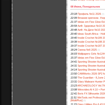
08 Июня, Понедельник
23:18
Профиль №11 2026
(0)
22:09
Вязание крючком. Узор
21:37
Ideias em Fios Glow Ed
20:59
АиФ. Здоровье №10 2
20:48
АиФ. На Даче №10 20
20:40
Ideas South Africa - Ho
19:40
Inside Crochet №189 2
19:39
Inside Crochet №188 2
19:37
Inside Crochet №187 2
18:24
Смена №6 2025
(0)
16:03
Wallpapers Girls №124
15:37
Ideias em Fios Glow Ed
14:41
Sporting Shooter Austral
14:31
Sporting Shooter Austra
14:14
Sporting Shooter Austra
13:50
CAMWorks 2026 SP2 fo
13:50
The Guardian - 8,June 
13:31
Glary Malware Hunter Pr
13:23
ARCHAEOLOGY Vol.79
13:08
Winxvideo AI 4.10 + Port
12:41
Boris FX Silhouette 202
11:51
WinTools.net Professiona
[Multi/Rus]
(0)
11:23
Glary Utilities Pro 6.43.