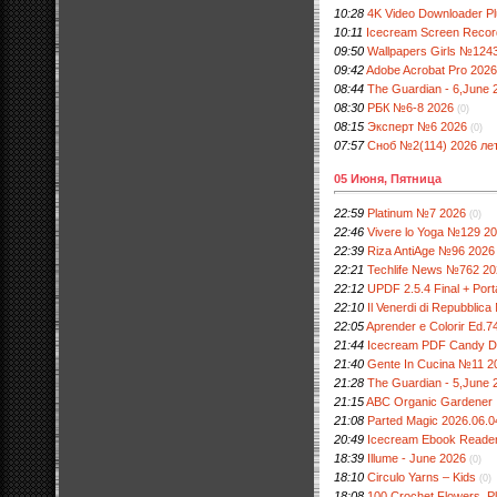
10:28
4K Video Downloader Plu
10:11
Icecream Screen Recorde
09:50
Wallpapers Girls №124
09:42
Adobe Acrobat Pro 202
08:44
The Guardian - 6,June 
08:30
РБК №6-8 2026
(0)
08:15
Эксперт №6 2026
(0)
07:57
Сноб №2(114) 2026 ле
05 Июня, Пятница
22:59
Platinum №7 2026
(0)
22:46
Vivere lo Yoga №129 2
22:39
Riza AntiAge №96 2026
22:21
Techlife News №762 20
22:12
UPDF 2.5.4 Final + Porta
22:10
Il Venerdi di Repubblic
22:05
Aprender e Colorir Ed.7
21:44
Icecream PDF Candy Des
21:40
Gente In Cucina №11 2
21:28
The Guardian - 5,June 
21:15
ABC Organic Gardener
21:08
Parted Magic 2026.06.0
20:49
Icecream Ebook Reader P
18:39
Illume - June 2026
(0)
18:10
Circulo Yarns – Kids
(0)
18:08
100 Сrochet Flowers, Pl