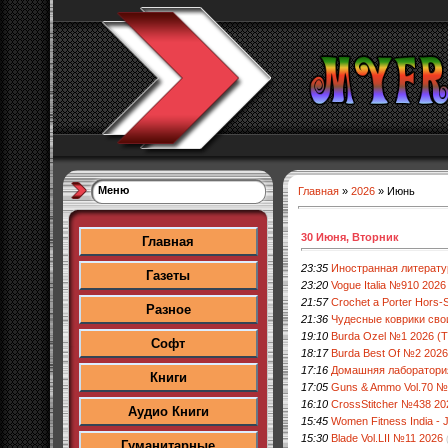
Меню
Главная
»
2026
»
Июнь
30 Июня, Вторник
Главная
23:35
Иностранная литерат
Газеты
23:20
Vogue Italia №910 2026
21:57
Crochet a Porter Hors-S
Разное
21:36
Чудесные коврики сво
19:10
Burda Ozel №1 2026 (T
Софт
18:17
Burda Best Of №2 2026
17:16
Домашняя лаборатори
Книги
17:05
Guns & Ammo Vol.70 №
16:10
CrossStitcher №438 20
Аудио Книги
15:45
Women Fitness India - 
15:30
Blade Vol.LII №11 2026
Гуманитарные