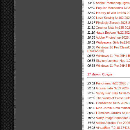
13:09
Adobe Photoshop Lightro
12:59
Popular Mechanics USA 
12:49
History of War №160 2
12:20
Love Sewing №162 202
12:17
Pixologic Zbrush 2026.2.
11:31
Crochet Now №135 20
11:10
Наша Версия №22 202
10:55
Adobe Photoshop 2026 
10:51
Wallpapers Girls №124
10:38
Windows 10 Pro CleanO
(RUS/2026)
09:58
Windows 11 Pro 26H1 B
09:56
Skylum Luminar Neo 1.2
09:38
Windows 11 Pro 24H2 B
17 Июня, Среда
23:01
Panorama №26 2026
(0
22:51
Grazia Italia №13 2026
22:16
Vanity Fair Italia №26-2
22:09
The World of Cross Sti
20:45
Confidenze №25 2026
(
20:32
Mon Jardin & ma mais
20:16
L'Ami des Jardins №11
19:53
Aiarty Image Enhancer 3.
14:38
Adobe Acrobat Pro 2026.
14:28
VirtualBox 7.2.10.17416