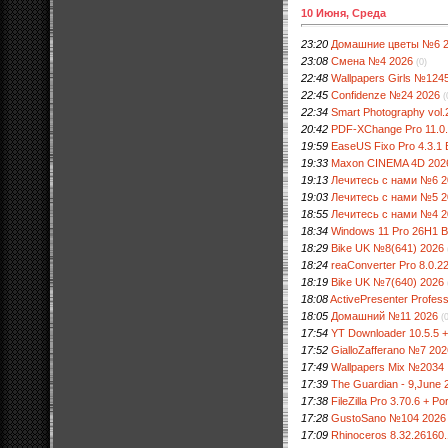
10 Июня, Среда
23:20
Домашние цветы №6 
23:08
Смена №4 2026
(0)
22:48
Wallpapers Girls №124
22:45
Confidenze №24 2026
(
22:34
Smart Photography vol
20:42
PDF-XChange Pro 11.0.1
19:59
EaseUS Fixo Pro 4.3.1 B
19:33
Maxon CINEMA 4D 202
19:13
Лечитесь с нами №6 2
19:03
Лечитесь с нами №5 2
18:55
Лечитесь с нами №4 2
18:34
Windows 11 Pro 26H1 B
18:29
Bike UK №8(641) 2026
18:24
reaConverter Pro 8.0.22
18:19
Bike UK №7(640) 2026
18:08
ActivePresenter Professi
18:05
Домашний №11 2026
(
17:54
YT Downloader 10.5.5 +
17:52
GialloZafferano №7 202
17:49
Wallpapers Mix №2034
17:39
The Guardian - 9,June 
17:38
FileZilla Pro 3.70.6 + Po
17:28
GustoSano №104 2026
17:09
Rhinoceros 8.32.26160.