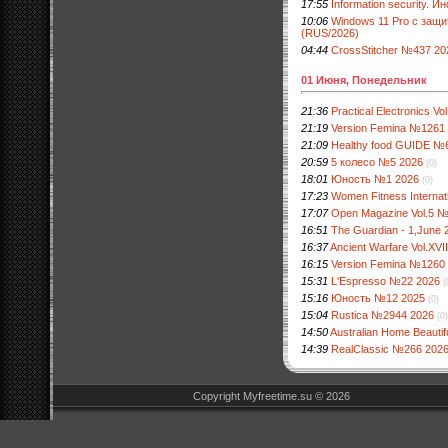
17:55
Information security.
10:06
Windows 11 Pro с защи
(RUS/2026)
04:44
CrossStitcher №437 20
01 Июня, Понедельник
21:36
Practical Electronics V
21:19
Version Femina №1261
21:09
Healthy food GUIDE №
20:59
5 колесо №5 2026
(0)
18:01
Юность №1 2026
(0)
17:23
Women Fitness Internat
17:07
Open Magazine Vol.5 
16:51
The Guardian - 1,June 
16:37
Ancient Warfare Vol.XV
16:15
Version Femina №1260
15:31
L'Espresso №22 2026
(
15:16
Юность №12 2025
(0)
15:04
Rustica №2944 2026
(0)
14:50
Australian Home Beautifu
14:39
RealClassic №266 202
Copyright Myfreetime.su © 2026