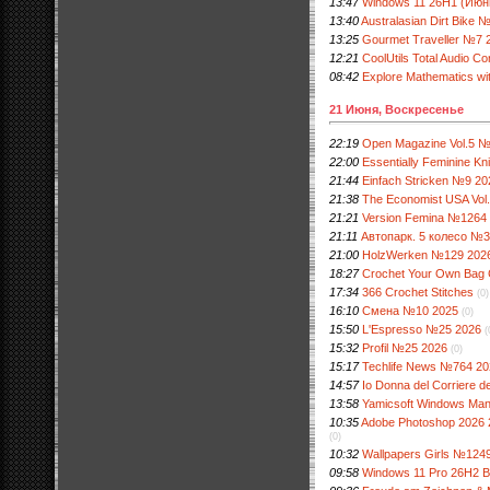
13:47
Windows 11 26H1 (Июнь
13:40
Australasian Dirt Bike 
13:25
Gourmet Traveller №7 
12:21
CoolUtils Total Audio Co
08:42
Explore Mathematics wi
21 Июня, Воскресенье
22:19
Open Magazine Vol.5 
22:00
Essentially Feminine Kn
21:44
Einfach Stricken №9 20
21:38
The Economist USA Vo
21:21
Version Femina №1264
21:11
Автопарк. 5 колесо №3
21:00
HolzWerken №129 202
18:27
Crochet Your Own Bag C
17:34
366 Crochet Stitches
(0)
16:10
Смена №10 2025
(0)
15:50
L'Espresso №25 2026
(
15:32
Profil №25 2026
(0)
15:17
Techlife News №764 20
14:57
Io Donna del Corriere 
13:58
Yamicsoft Windows Manag
10:35
Adobe Photoshop 2026 2
(0)
10:32
Wallpapers Girls №124
09:58
Windows 11 Pro 26H2 B