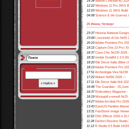
14:34
Maxon CINEMA 4D 2026
12:22
Windows 11 Pro 26H1 Bu
12:03
Windows 11 26H1 Build
04:08
Science & Vie Guerres 
25 Июня, Четверг
23:37
Historia National Geog
23:08
L'uncinetto di Gio №55 
20:10
Adobe Premiere Pro 2026
19:15
Capture One 23 Pro / En
18:37
Casa Chic №230 2026
18:32
imobie DroidKit 2.3.9.20
Поиск
18:20
Elle Decor Italia (Blow
18:13
Adobe Premiere Pro 202
Поиск
:
17:51
Archeologia Viva №238
17:22
Abitare №656 2026
(0)
17:11
Elle Decor Italia №6 20
16:49
The Guardian - 25,June
16:37
Embroidery Magazine - 
16:19
Молодой ученый №25 
14:27
Adobe Acrobat Pro 2026.
13:43
EaseUS Partition Master
13:31
FastStone Image Viewer 
11:52
ON1 Effects 2026.4 20.4
11:28
DaVinci Resolve Studio 2
11:12
R-Studio 9.5 Build 19181