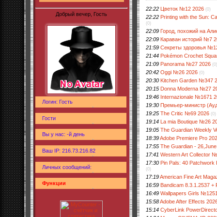
22:22
Цветок №12 2026
(0)
Добрый вечер, Гость
22:22
Printing with the Sun: 
(0)
22:09
Город, похожий на Али
22:09
Караван историй №7 2
21:59
Секреты здоровья №1
21:44
Pokémon Crochet Squa
21:09
Panorama №27 2026
(0
20:42
Oggi №26 2026
(0)
20:30
Kitchen Garden №347 
20:15
Donna Moderna №27 2
19:46
Internazionale №1671 
Логин: Гость
19:30
Премьер-министр (Ауд
19:25
The Critic №69 2026
(0)
Гости
19:14
La mia Boutique №26 2
19:05
The Guardian Weekly V
Вы у нас: -й день
18:39
Adobe Premiere Pro 202
17:55
The Guardian - 26,June
Ваш IP: 216.73.216.82
17:41
Western Art Collector 
17:30
Pin Pals: 40 Patchwork 
Личных сообщений:
(0)
17:19
American Fine Art Mag
Функции
16:59
Bandicam 8.3.1.2537 + P
16:49
Wallpapers Girls №125
15:58
Adobe After Effects 202
15:14
CyberLink PowerDirector