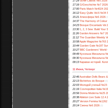
17:29
Schiff Classic №5 2026
17:16
G/Geschichte №7 2026
17:00
Paris Match №4024 20
16:12
Easy Quilts Vol.6 №34
15:21
Атмосфера №6 2026
(
14:37
The Harmony of Colour 
14:23
Bosque Encantado Vol.
13:30
1, 2, 3 Sew: Build Your 
11:26
Garden Answers №7 2
11:12
The Guardian Weekly V
10:58
Apple Magazine №763 
10:44
Garden Gate №187 Su
10:27
BBC Gardeners' World -
09:49
Кухонька Михалыча №
09:30
Кухонька Михалыча №
09:13
Караван историй. Кол
11 Июня, Четверг
22:46
Australian Dolls Bears 
22:13
Bichinhos do Bosque
(0)
22:03
Молодой ученый №23 
21:16
Cosmopolitan Italia №1
20:56
Donna Moderna №25 2
20:38
Ableton Live Suite 12.4.2
20:27
Version Femina №1262
20:14
Смена №6 2026
(0)