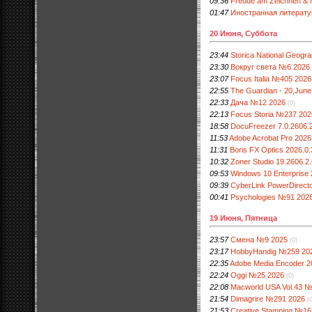
09:36
Freude am Zeichnen & 
01:47
Иностранная литерату
20 Июня, Суббота
23:44
Storica National Geogr
23:30
Вокруг света №6 2026
23:07
Focus Italia №405 2026
22:55
The Guardian - 20,June
22:33
Дача №12 2026
(0)
22:13
Focus Storia №237 202
18:58
DocuFreezer 7.0.2606.20
11:53
Adobe Acrobat Pro 2026
11:31
Boris FX Optics 2026.0.
10:32
Zoner Studio 19.2606.2.
09:53
Windows 10 Enterprise
09:39
CyberLink PowerDirector
00:41
Psychologies №91 2026
19 Июня, Пятница
23:57
Смена №9 2025
(0)
23:17
HobbyHandig №259 20
22:35
Adobe Media Encoder 202
22:24
Oggi №25 2026
(0)
22:08
Macworld USA Vol.43 
21:54
Dimagrire №291 2026
(
21:53
Creative Stamping №16