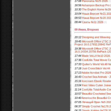
17:08
Panorama №25 2026
(0
16:56
Ashampoo Backup Pro 27.
10:30
The English Home №26
10:04
Наша Версия №21 202
09:53
Наша Версия №20 202
09:44
Сваты №11 2026
(0)
09 Июня, Вторник
20:12
Designing and Weaving 
19:45
Microsoft Office LTSC 2
Project 16.0.17932.20842 Re
19:38
Microsoft Office LTSC 2
16.0.14334.20756 RePack (20
17:44
Blade Vol.LII №10 2026
17:36
CoolUtils Total Movie Co
17:33
Quilter's World Vol.48 
17:18
Just CrossStitch Vol.4
17:13
Adobe Acrobat Pro 2026.
16:43
Crochet Sea Animals - 
15:16
Icecream Ebook Reader P
13:04
Fast Video Cutter Joiner
11:14
CoolUtils Total Audio Co
10:57
Beautiful Crocheted Sw
10:40
America the Beautiful Cr
07:05
Лечащий Врач №5 202
06:37
Simply Crochet №176 
06:25
Simply Knitting №278 2