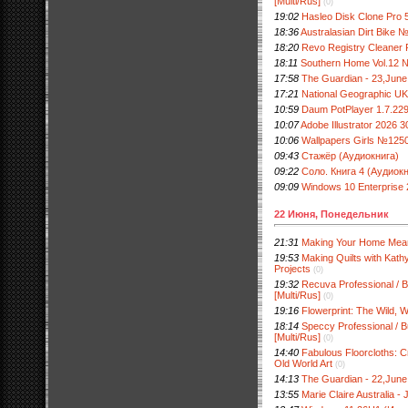
[Multi/Rus]
(0)
19:02
Hasleo Disk Clone Pro 5
18:36
Australasian Dirt Bike 
18:20
Revo Registry Cleaner P
18:11
Southern Home Vol.12 
17:58
The Guardian - 23,June
17:21
National Geographic U
10:59
Daum PotPlayer 1.7.2296
10:07
Adobe Illustrator 2026 3
10:06
Wallpapers Girls №125
09:43
Стажёр (Аудиокнига)
09:22
Соло. Книга 4 (Аудиокн
09:09
Windows 10 Enterprise
22 Июня, Понедельник
21:31
Making Your Home Mean
19:53
Making Quilts with Kath
Projects
(0)
19:32
Recuva Professional / B
[Multi/Rus]
(0)
19:16
Flowerprint: The Wild, 
18:14
Speccy Professional / B
[Multi/Rus]
(0)
14:40
Fabulous Floorcloths: 
Old World Art
(0)
14:13
The Guardian - 22,June
13:55
Marie Claire Australia - 