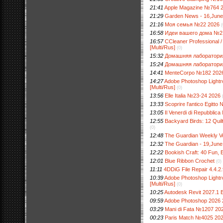
21:41
Apple Magazine №764 
21:29
Garden News - 16,June
21:16
Моя семья №22 2026
(
16:58
Идеи вашего дома №2
16:57
CCleaner Professional /
[Multi/Rus]
(0)
15:32
Домашняя лаборатори
15:24
Домашняя лаборатори
14:41
MenteCorpo №182 202
14:27
Adobe Photoshop Lightr
[Multi/Rus]
(0)
13:56
Elle Italia №23-24 2026
13:33
Scoprire l'antico Egitto
13:05
Il Venerdi di Repubblic
12:55
Backyard Birds: 12 Quil
(0)
12:48
The Guardian Weekly V
12:32
The Guardian - 19,June
12:22
Bookish Craft: 40 Fun, 
12:01
Blue Ribbon Crochet
(0)
11:11
4DDiG File Repair 4.4.2.
10:39
Adobe Photoshop Lightr
[Multi/Rus]
(0)
10:25
Autodesk Revit 2027.1 
09:59
Adobe Photoshop 2026 
03:29
Mani di Fata №1207 20
00:23
Paris Match №4025 20