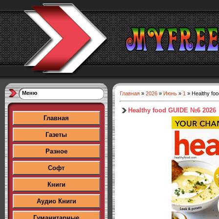
Меню
Главная
»
2026
»
Июнь
»
1
» Healthy f
Healthy food GUIDE №6 2026
Главная
Газеты
Разное
Софт
Книги
Аудио Книги
Гуманитарные