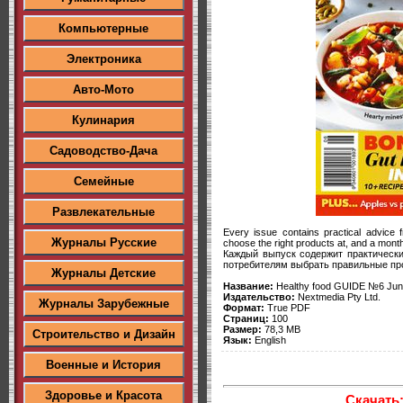
Компьютерные
Электроника
Авто-Мото
Кулинария
Садоводство-Дача
Семейные
Развлекательные
Every issue contains practical advice 
Журналы Русские
choose the right products at, and a month
Каждый выпуск содержит практически
потребителям выбрать правильные про
Журналы Детские
Название:
Healthy food GUIDE №6 Jun
Издательство:
Nextmedia Pty Ltd.
Журналы Зарубежные
Формат:
True PDF
Страниц:
100
Размер:
78,3 MB
Строительство и Дизайн
Язык:
English
Военные и История
Здоровье и Красота
Скачать