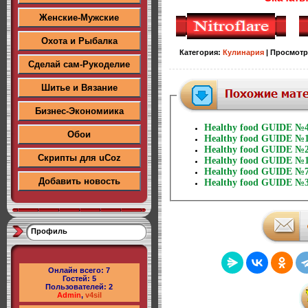
Женские-Мужские
Охота и Рыбалка
Категория
:
Кулинария
|
Просмотр
Сделай сам-Рукоделие
Шитье и Вязание
Бизнес-Экономиика
Healthy food GUIDE №4
Обои
Healthy food GUIDE №1
Healthy food GUIDE №2
Скрипты для uCoz
Healthy food GUIDE №1
Healthy food GUIDE №7
Добавить новость
Healthy food GUIDE №3
Профиль
Онлайн всего:
7
Гостей:
5
Пользователей:
2
Admin
,
v4sil