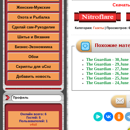
Скачать
Женские-Мужские
Охота и Рыбалка
Сделай сам-Рукоделие
Категория
:
Газеты
|
Просмотров
:
Шитье и Вязание
Бизнес-Экономиика
Обои
The Guardian - 30,June
The Guardian - 29,June
Скрипты для uCoz
The Guardian - 27,June
The Guardian - 26,June
Добавить новость
The Guardian - 25,June
The Guardian - 24,June
Профиль
Онлайн всего:
6
Гостей:
5
Пользователей:
1
v4sil