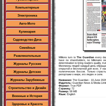
Компьютерные
Электроника
Авто-Мото
Кулинария
Садоводство-Дача
Семейные
Развлекательные
Millions turn to
The Guardian
every day 
have no shareholders, no billionaire 
determination to bring readers quality, tr
Журналы Русские
Миллионы людей каждый день обраща
открытой и бесплатной для всех. У н
политических боссов. Только страст
Журналы Детские
репортажи о мире, его людях и силе.
Журналы Зарубежные
Название:
The Guardian - 10,June 202
Издатель:
Guardian News & Media Limi
Формат:
True PDF
Строительство и Дизайн
Страниц:
72
Размер:
58 MB
Язык:
English
Военные и История
Здоровье и Красота