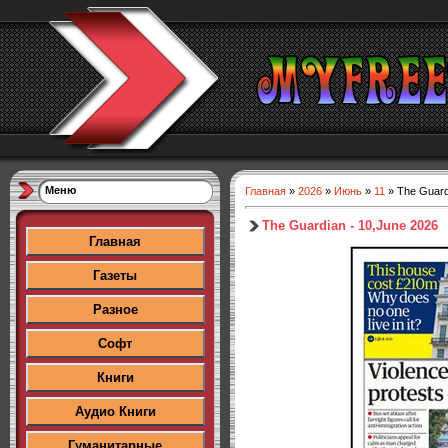
Меню
Главная
»
2026
»
Июнь
»
11
» The Guard
The Guardian - 10,June 2026
Главная
Газеты
Разное
Софт
Книги
Аудио Книги
Гуманитарные