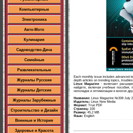
Компьютерные
Электроника
Авто-Мото
Кулинария
Садоводство-Дача
Семейные
Развлекательные
Each monthly issue includes advanced tech
Журналы Русские
depth articles on trending topics, trouble
Linux Magazine
- включает расшире
найдете, включая учебные пособия, 
Журналы Детские
неполадок и оптимизации и многое дру
Название:
Linux Magazine №308 July 
Журналы Зарубежные
Издатель:
Linux New Media
Формат:
True PDF
Страниц:
100
Строительство и Дизайн
Размер:
45,2 MB
Язык:
English
Военные и История
Здоровье и Красота