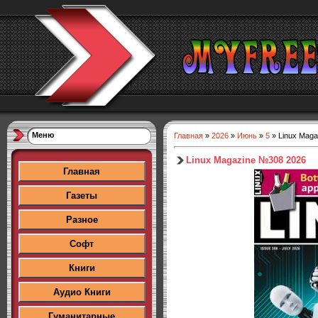
Меню
Главная
»
2026
»
Июнь
»
5
» Linux Mag
Linux Magazine №308 2026
Главная
Газеты
Разное
Софт
Книги
Аудио Книги
Гуманитарные