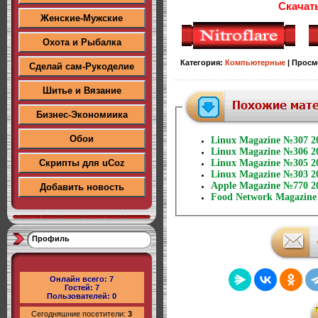
Скачат
Женские-Мужские
Охота и Рыбалка
Категория
:
Компьютерные
|
Просм
Сделай сам-Рукоделие
Шитье и Вязание
Бизнес-Экономиика
Обои
Linux Magazine №307 2
Linux Magazine №306 2
Скрипты для uCoz
Linux Magazine №305 2
Linux Magazine №303 2
Apple Magazine №770 2
Добавить новость
Food Network Magazine 
Профиль
Онлайн всего:
7
Гостей:
7
Пользователей:
0
Сегодняшние посетители:
3