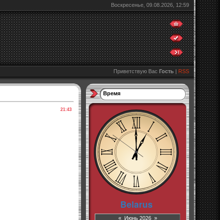
Воскресенье, 09.08.2026, 12:59
Приветствую Вас
Гость
|
RSS
Время
21:43
«
Июнь 2026
»