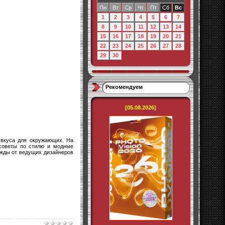
Пн
Вт
Ср
Чт
Пт
Сб
Вс
1
2
3
4
5
6
7
8
9
10
11
12
13
14
15
16
17
18
19
20
21
22
23
24
25
26
27
28
29
30
Рекомендуем
[05.08.2026]
 вкуса для окружающих. На
 советы по стилю и модные
ежды от ведущих дизайнеров