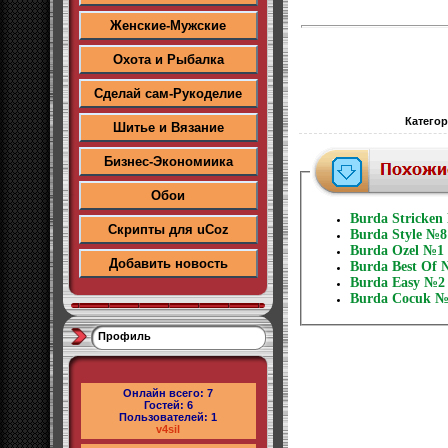
Женские-Мужские
Охота и Рыбалка
Сделай сам-Рукоделие
Катего
Шитье и Вязание
Бизнес-Экономиика
Обои
Burda Stricken
Скрипты для uCoz
Burda Style №8
Burda Ozel №1 
Добавить новость
Burda Best Of 
Burda Easy №2
Burda Cocuk №1
Профиль
Онлайн всего:
7
Гостей:
6
Пользователей:
1
v4sil