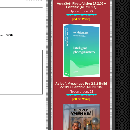
AquaSoft Photo Vision 17.2.05 +
Portable [Multi/Rus]
Просмотров:
72
*#################*
[04.08.2026]
нг
:
0.0
/
0
Agisoft Metashape Pro 2.3.2 Build
22809 + Portable [Multi/Rus]
Просмотров:
31
*#################*
[06.08.2026]