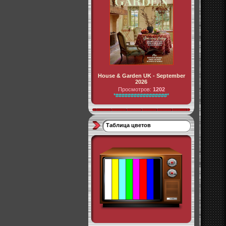
House & Garden UK - September
2026
Просмотров:
1202
*#################*
Таблица цветов