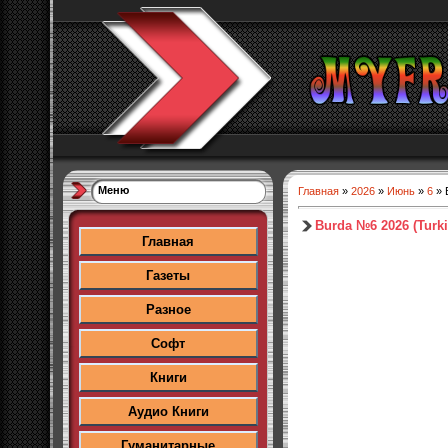
Меню
Главная
»
2026
»
Июнь
»
6
» 
Burda №6 2026 (Turki
Главная
Газеты
Разное
Софт
Книги
Аудио Книги
Гуманитарные