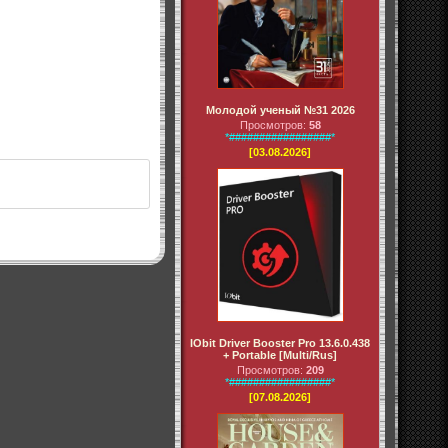
Молодой ученый №31 2026
Просмотров:
58
*#################*
[03.08.2026]
IObit Driver Booster Pro 13.6.0.438
+ Portable [Multi/Rus]
Просмотров:
209
*#################*
[07.08.2026]