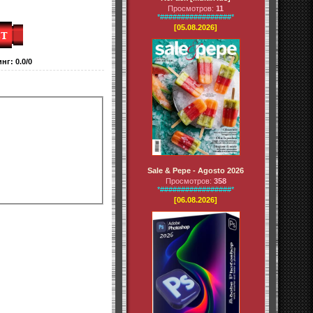
Просмотров:
11
*#################*
[05.08.2026]
инг
:
0.0
/
0
Sale & Pepe - Agosto 2026
Просмотров:
358
*#################*
[06.08.2026]