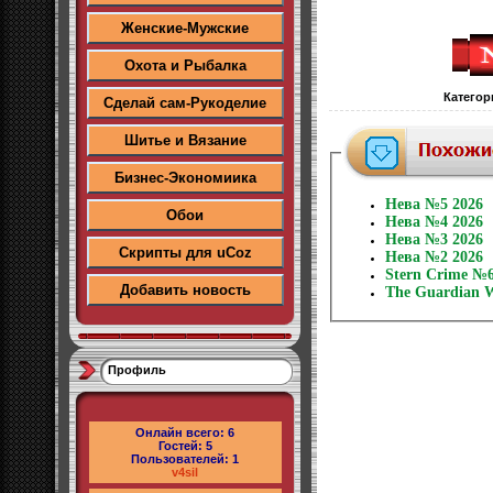
Женские-Мужские
Охота и Рыбалка
Категор
Сделай сам-Рукоделие
Шитье и Вязание
Бизнес-Экономиика
Нева №5 2026
Обои
Нева №4 2026
Нева №3 2026
Скрипты для uCoz
Нева №2 2026
Stern Crime №6
Добавить новость
The Guardian W
Профиль
Онлайн всего:
6
Гостей:
5
Пользователей:
1
v4sil