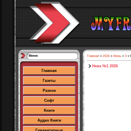
Меню
Главная
»
2026
»
Июнь
»
3
» 
Нева №1 2026
Главная
Газеты
Разное
Софт
Книги
Аудио Книги
Гуманитарные