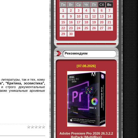
Пн
Вт
Ср
Чт
Пт
Сб
Вс
1
2
3
4
5
6
7
8
9
10
11
12
13
14
15
16
17
18
19
20
21
22
23
24
25
26
27
28
29
30
Рекомендуем
[07.08.2026]
литературы, так и тех, кому
", "Критика, эссеистика",
 и строго документальные
также уникальные архивные
Adobe Premiere Pro 2026 26.3.2.2
RePack [Multi/Rus]