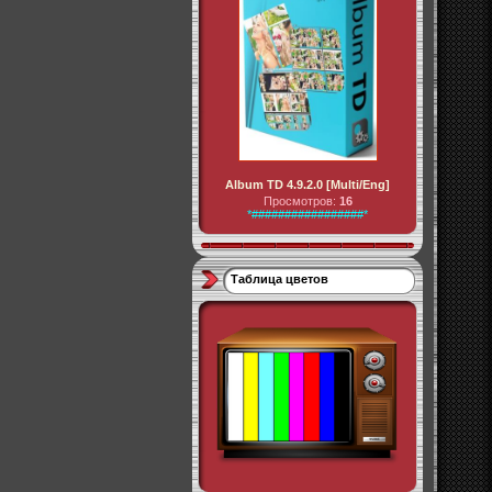
Album TD 4.9.2.0 [Multi/Eng]
Просмотров:
16
*#################*
Таблица цветов