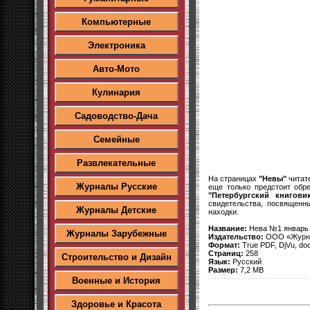
Компьютерные
Электроника
Авто-Мото
Кулинария
Садоводство-Дача
Семейные
Развлекательные
На страницах
"Невы"
читате
Журналы Русские
еще только предстоит обр
"Петербургский книгови
свидетельства, посвященн
Журналы Детские
находки.
Название:
Нева №1 январь
Журналы Зарубежные
Издательство:
ООО «Журна
Формат:
True PDF, DjVu, do
Страниц:
258
Строительство и Дизайн
Язык:
Русский
Размер:
7,2 MB
Военные и История
Здоровье и Красота