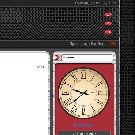
Суббота, 08.08.2026, 09:38
Приветствую Вас
Гость
|
RSS
Время
07:54
«
Июнь 2026
»