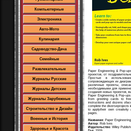
Компьютерные
Электроника
Авто-Мото
Кулинария
Садоводство-Дача
Семейные
Развлекательные
Paper Engineering & Pop-u
проектов, от поздравитель
Простые в использован
Журналы Русские
сопровождающих их диаграм
различные проекты, описа
необходимыми для применен
Журналы Детские
создания новых проектов, в
Paper Engineering & Pop-ups
Журналы Зарубежные
from greeting cards to free
instructions and dozens ofac
complete the diverseprojects i
Строительство и Дизайн
to applytheir own creativit
pages.
Военные и История
Название
: Paper Engineeri
Автор
: Rob Ives
Издательство
: Wiley Publish
Здоровье и Красота
Год
: 2009