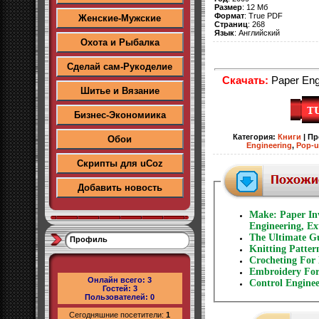
Размер
: 12 Мб
Формат
: True PDF
Женские-Мужские
Страниц
: 268
Язык
: Английский
Охота и Рыбалка
Сделай сам-Рукоделие
Скачать:
Paper Eng
Шитье и Вязание
Бизнес-Экономиика
Категория
:
Книги
|
Пр
Обои
Engineering
,
Pop-u
Скрипты для uCoz
Добавить новость
Make: Paper Inv
Engineering, Ex
The Ultimate Gu
Профиль
Knitting Patte
Crocheting For
Embroidery Fo
Онлайн всего:
3
Control Enginee
Гостей:
3
Пользователей:
0
Сегодняшние посетители:
1