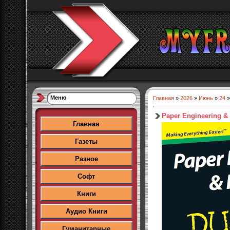
Меню
Главная
»
2026
»
Июнь
»
24
»
Paper Engineering &
Главная
Газеты
Разное
Софт
Книги
Аудио Книги
Гуманитарные