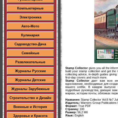
Компьютерные
Электроника
Авто-Мото
Кулинария
Садоводство-Дача
Семейные
Развлекательные
Stamp Collector
gives you all the infor
Журналы Русские
build your stamp collection and get the 
collecting advice, in-depth guides givin
first-day covers and much more.
Журналы Детские
Stamp Collector
дает вам всю инф
вдохновение, необходимые для созда
вашего хобби. В каждом выпуске 
Журналы Зарубежные
подробные руководства, дающие вам
марках, истории почты, обложках перв
Строительство и Дизайн
Название:
Stamp Collector Vol.8 №7 Ju
Издатель:
Warners Group Publications 
Формат:
True PDF
Военные и История
Страниц:
100
Размер:
56,2 Мб
Язык:
English
Здоровье и Красота