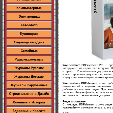
Компьютерные
Электроника
Авто-Мото
Кулинария
Садоводство-Дача
Семейные
Развлекательные
Wondershare PDFelement Pro
— прог
Журналы Русские
инструмент из серии все-в-одном. 
и шрифта. Реализована поддержка те
конвертирования документа в разные
Журналы Детские
в документ, можно нумеровать страни
Wondershare PDFelement
может доба
Журналы Зарубежные
позволяющий соединить несколько
добавлять свои аннотации. При жел
паролем. Редкая фишка, но все же в
Строительство и Дизайн
вы сможете ставить на ваш документ.
Редактирование
Военные и История
С помощью PDFelement можно редакти
нажимайте — и можете печатать: все 
Здоровье и Красота