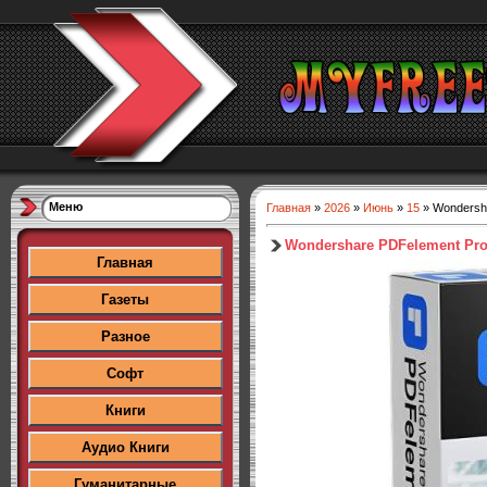
Меню
Главная
»
2026
»
Июнь
»
15
» Wondersha
Wondershare PDFelement Pro 1
Главная
Газеты
Разное
Софт
Книги
Аудио Книги
Гуманитарные