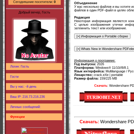
Сегодняшние посетители:
0
Объединение
У вас несколько файлов и вы хотите 
файлов в один PDF-файл в целях обле
Добрый вечер, Гость
Редакция
Некоторая информация является кон
С целью изображения утечки инфор
затемнить текст или изображение.
Информация о программе:
Год выпуска:
2026
Логин: Гость
Платформа:
Windows® 11/10//8/8.1
Язык интерфейса:
Multilanguage / Рус
Лекарство:
crack.eXe | portable
Гости
Размер файла:
159/225 MB
Скачать
: Wondershare PDF
Вы у нас: -й день
Ваш IP: 216.73.216.236
Личных сообщений:
Функции
Скачать:
Wondershare PDFe