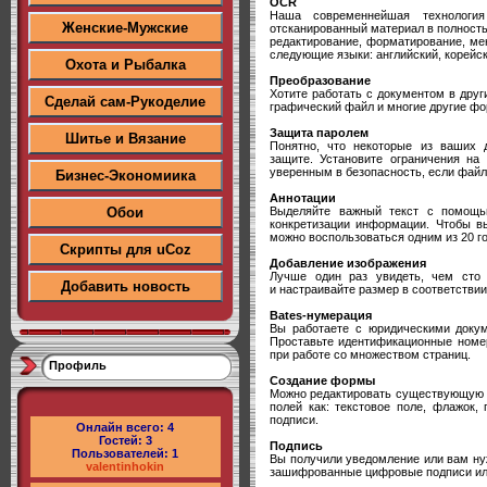
OCR
Наша современнейшая технология
Женские-Мужские
отсканированный материал в полность
редактирование, форматирование, ме
следующие языки: английский, корейск
Охота и Рыбалка
Преобразование
Хотите работать с документом в дру
Сделай сам-Рукоделие
графический файл и многие другие ф
Защита паролем
Шитье и Вязание
Понятно, что некоторые из ваших 
защите. Установите ограничения на 
уверенным в безопасность, если файл 
Бизнес-Экономиика
Аннотации
Выделяйте важный текст с помощь
Обои
конкретизации информации. Чтобы в
можно воспользоваться одним из 20 г
Скрипты для uCoz
Добавление изображения
Лучше один раз увидеть, чем сто
Добавить новость
и настраивайте размер в соответствии
Bates-нумерация
Вы работаете с юридическими докум
Проставьте идентификационные номер
при работе со множеством страниц.
Профиль
Создание формы
Можно редактировать существующую 
полей как: текстовое поле, флажок,
подписи.
Онлайн всего:
4
Гостей:
3
Подпись
Пользователей:
1
Вы получили уведомление или вам ну
valentinhokin
зашифрованные цифровые подписи или