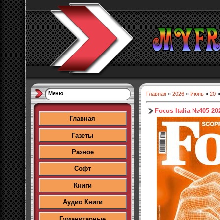
Меню
Главная
»
2026
»
Июнь
»
20
»
Focus Italia №405 20
Главная
Газеты
Разное
Софт
Книги
Аудио Книги
Гуманитарные