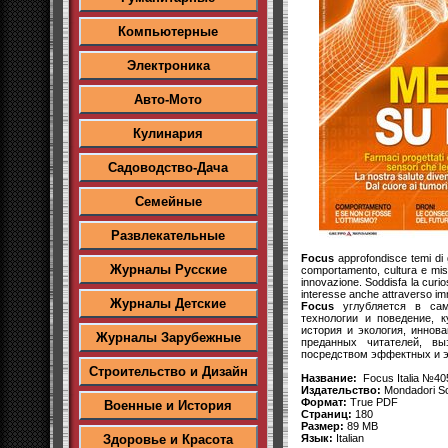
Компьютерные
Электроника
Авто-Мото
Кулинария
Садоводство-Дача
Семейные
Развлекательные
Focus
approfondisce temi di g
Журналы Русские
comportamento, cultura e mist
innovazione. Soddisfa la curios
interesse anche attraverso imm
Журналы Детские
Focus
углубляется в сам
технологии и поведение, к
история и экология, иннов
Журналы Зарубежные
преданных читателей, в
посредством эффектных и э
Строительство и Дизайн
Название:
Focus Italia №405
Издательство:
Mondadori Sc
Формат:
True PDF
Военные и История
Страниц:
180
Размер:
89 MB
Язык:
Italian
Здоровье и Красота