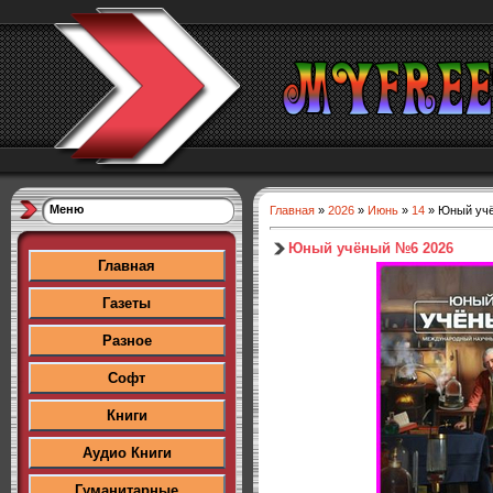
Меню
Главная
»
2026
»
Июнь
»
14
» Юный уч
Юный учёный №6 2026
Главная
Газеты
Разное
Софт
Книги
Аудио Книги
Гуманитарные