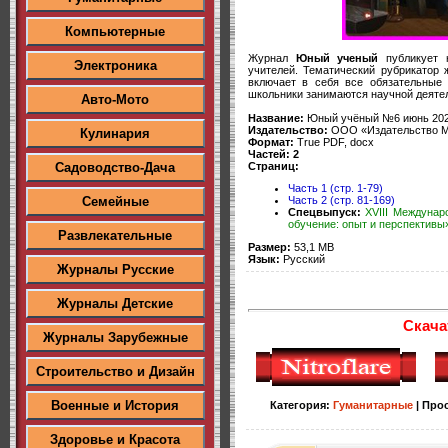
Компьютерные
Журнал
Юный ученый
публикует н
Электроника
учителей. Тематический рубрикатор
включает в себя все обязательные
школьники занимаются научной деяте
Авто-Мото
Название:
Юный учёный №6 июнь 20
Издательство:
ООО «Издательство М
Кулинария
Формат:
True PDF, docx
Частей: 2
Страниц:
Садоводство-Дача
Часть 1 (стр. 1-79)
Семейные
Часть 2 (стр. 81-169)
Спецвыпуск:
XVIII Междунар
обучение: опыт и перспективы
Развлекательные
Размер:
53,1 MB
Язык:
Русский
Журналы Русские
Журналы Детские
Скача
Журналы Зарубежные
Строительство и Дизайн
Военные и История
Категория
:
Гуманитарные
|
Про
Здоровье и Красота