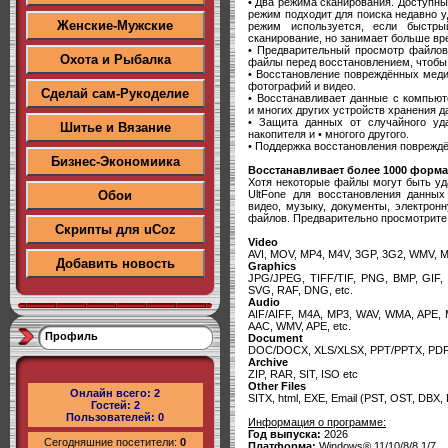
• Два режима сканирования. Доступны
режим подходит для поиска недавно 
Женские-Мужские
режим используется, если быстр
сканирование, но занимает больше вр
• Предварительный просмотр файлов
Охота и Рыбалка
файлы перед восстановлением, чтобы
• Восстановление повреждённых мед
фотографий и видео.
Сделай сам-Рукоделие
• Восстанавливает данные с компьют
и многих других устройств хранения д
• Защита данных от случайного уда
Шитье и Вязание
накопителя и • многого другого.
• Поддержка восстановления поврежд
Бизнес-Экономиика
Восстанавливает более 1000 форм
Хотя некоторые файлы могут быть уд
UltFone для восстановления данны
Обои
видео, музыку, документы, электрон
файлов. Предварительно просмотрите
Скрипты для uCoz
Video
AVI, MOV, MP4, M4V, 3GP, 3G2, WMV, 
Добавить новость
Graphics
JPG/JPEG, TIFF/TIF, PNG, BMP, GIF
SVG, RAF, DNG, etc.
Audio
AIF/AIFF, M4A, MP3, WAV, WMA, APE,
AAC, WMV, APE, etc.
Профиль
Document
DOC/DOCX, XLS/XLSX, PPT/PPTX, PDF,
Archive
ZIP, RAR, SIT, ISO etc
Other Files
Онлайн всего:
2
SITX, html, EXE, Email (PST, OST, DBX, 
Гостей:
2
Пользователей:
0
Информация о программе:
Год выпуска:
2026
Сегодняшние посетители:
0
Платформа:
Windows® 11/10/8/8.1/7