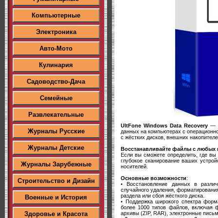
Компьютерные
Электроника
Авто-Мото
Кулинария
Садоводство-Дача
Семейные
Развлекательные
UltFone Windows Data Recovery
— э
Журналы Русские
данных на компьютерах с операционн
с жёстких дисков, внешних накопителе
Журналы Детские
Восстанавливайте файлы с любых 
Если вы сможете определить, где вы
глубокое сканирование ваших устрой
Журналы Зарубежные
носителей.
Основные возможности
:
Строительство и Дизайн
• Восстановление данных в разли
случайного удаления, форматирования
раздела или сбоя жёсткого диска.
Военные и История
• Поддержка широкого спектра форм
более 1000 типов файлов, включая фо
архивы (ZIP, RAR), электронные письм
Здоровье и Красота