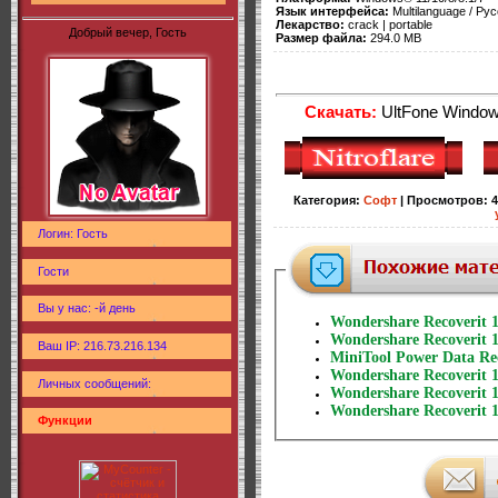
Язык интерфейса:
Multilanguage / Рус
Лекарство:
crack | portable
Добрый вечер, Гость
Размер файла:
294.0 MB
Скачать:
UltFone Windows
Категория
:
Софт
|
Просмотров
:
4
Логин: Гость
Гости
Вы у нас: -й день
Wondershare Recoverit 1
Wondershare Recoverit 1
Ваш IP: 216.73.216.134
MiniTool Power Data Rec
Wondershare Recoverit 1
Личных сообщений:
Wondershare Recoverit 1
Wondershare Recoverit 1
Функции