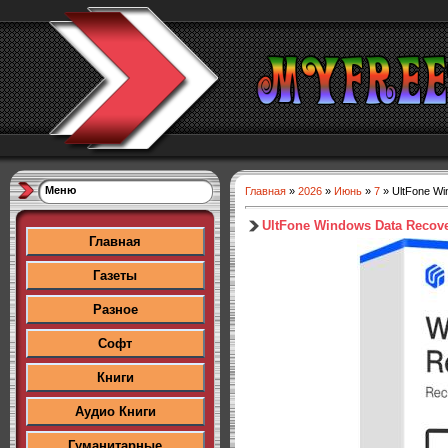
Меню
Главная
»
2026
»
Июнь
»
7
» UltFone Win
UltFone Windows Data Recovery
Главная
Газеты
Разное
Софт
Книги
Аудио Книги
Гуманитарные