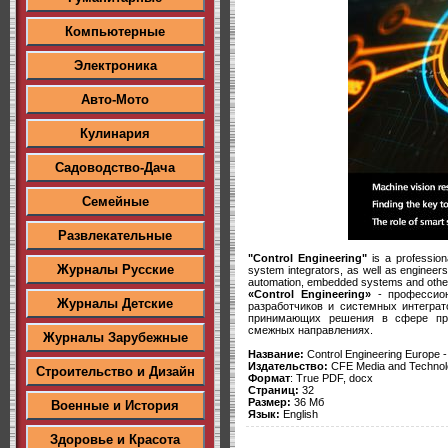
Компьютерные
Электроника
Авто-Мото
Кулинария
Садоводство-Дача
Семейные
Развлекательные
"Control Engineering"
is a professiona
Журналы Русские
system integrators, as well as engineers 
automation, embedded systems and other
«Control Engineering»
- профессион
Журналы Детские
разработчиков и системных интеграт
принимающих решения в сфере про
смежных направлениях.
Журналы Зарубежные
Название:
Control Engineering Europe 
Издательство:
CFE Media and Technol
Строительство и Дизайн
Формат
: True PDF, docx
Страниц:
32
Размер:
36 Мб
Военные и История
Язык:
English
Здоровье и Красота