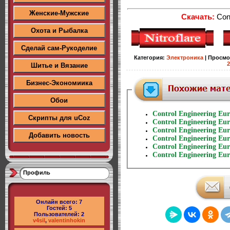
Женские-Мужские
Скачать:
Cont
Охота и Рыбалка
Сделай сам-Рукоделие
Категория
:
Электроника
|
Просмо
2
Шитье и Вязание
Бизнес-Экономиика
Обои
Control Engineering Eu
Скрипты для uCoz
Control Engineering Eur
Control Engineering Eu
Добавить новость
Control Engineering Eur
Control Engineering Eur
Control Engineering Eur
Профиль
Онлайн всего:
7
Гостей:
5
Пользователей:
2
v4sil
,
valentinhokin