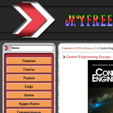
Меню
Главная
»
2026
»
Июнь
»
2
» Control Eng
Control Engineering Europe -
Главная
Газеты
Разное
Софт
Книги
Аудио Книги
Гуманитарные