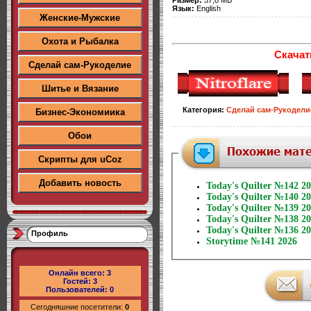
Язык:
English
Женские-Мужские
Охота и Рыбалка
Скачат
Сделай сам-Рукоделие
Шитье и Вязание
Категория
:
Сделай сам-Рукодели
Бизнес-Экономиика
Обои
Скрипты для uCoz
Добавить новость
Today's Quilter №142 2
Today's Quilter №140 2
Today's Quilter №139 2
Today's Quilter №138 2
Today's Quilter №136 2
Профиль
Storytime №141 2026
Онлайн всего:
3
Гостей:
3
Пользователей:
0
Сегодняшние посетители:
0