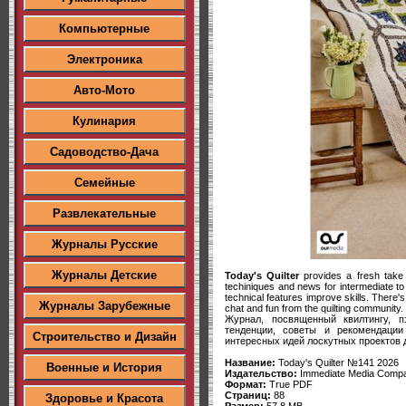
Компьютерные
Электроника
Авто-Мото
Кулинария
Садоводство-Дача
Семейные
Развлекательные
Журналы Русские
Журналы Детские
Today's Quilter
provides a fresh take o
techiniques and news for intermediate to 
technical features improve skills. There's 
Журналы Зарубежные
chat and fun from the quilting community.
Журнал, посвященный квилтингу, 
тенденции, советы и рекомендаци
Строительство и Дизайн
интересных идей лоскутных проектов д
Название:
Today's Quilter №141 2026
Военные и История
Издательство:
Immediate Media Compa
Формат:
True PDF
Страниц:
88
Здоровье и Красота
Размер:
57,8 MB