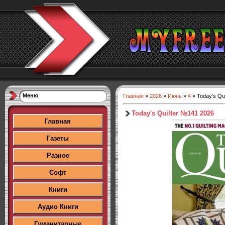
Меню
Главная
»
2026
»
Июнь
»
4
» Today's Qu
Today's Quilter №141 2026
Главная
Газеты
Разное
Софт
Книги
Аудио Книги
Гуманитарные