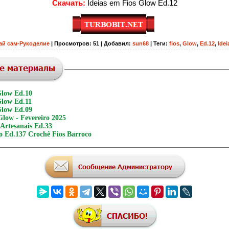
Скачать:
Ideias em Fios Glow Ed.12
ай сам-Рукоделие
|
Просмотров
:
51
|
Добавил
:
sun68
|
Теги
:
fios
,
Glow
,
Ed.12
,
Idei
Glow Ed.10
Glow Ed.11
Glow Ed.09
Glow - Fevereiro 2025
 Artesanais Ed.33
o Ed.137 Crochê Fios Barroco