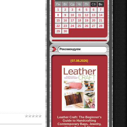
Пн
Вт
Ср
Чт
Пт
Сб
Вс
1
2
3
4
5
6
7
8
9
10
11
12
13
14
15
16
17
18
19
20
21
22
23
24
25
26
27
28
29
30
Рекомендуем
[07.08.2026]
Leather Craft: The Beginner's
Guide to Handcrafting
Contemporary Bags, Jewelry,