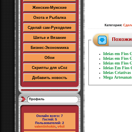
Женские-Мужские
Охота и Рыбалка
Категория
:
Сдел
Сделай сам-Рукоделие
Шитье и Вязание
Бизнес-Экономиика
Ideias em Fios 
Обои
Ideias em Fios 
Ideias em Fios 
Скрипты для uCoz
Ideias Em Fios 
Ideias Criativas
Mega Artesanat
Добавить новость
Профиль
Онлайн всего:
7
Гостей:
5
Пользователей:
2
valentinhokin
,
v4sil