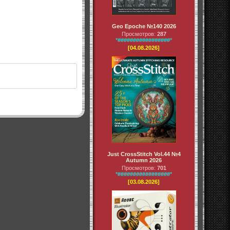
Geo Epoche №140 2026
Просмотров:
287
*#################*
[04.08.2026]
Just CrossStitch Vol.44 №4
Autumn 2026
Просмотров:
701
*#################*
[03.08.2026]