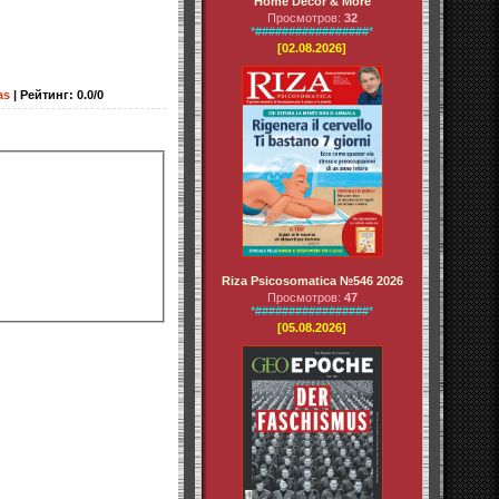
Home Decor & More
Просмотров:
32
*#################*
[02.08.2026]
as
|
Рейтинг
:
0.0
/
0
Riza Psicosomatica №546 2026
Просмотров:
47
*#################*
[05.08.2026]