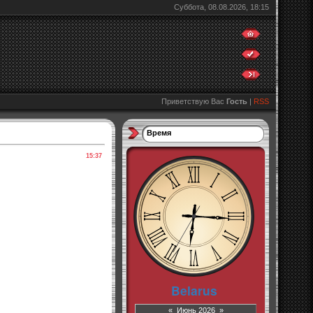
Суббота, 08.08.2026, 18:15
Приветствую Вас
Гость
|
RSS
Время
15:37
«
Июнь 2026
»