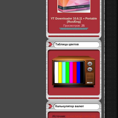
YT Downloader 10.6.11 + Portable
[Rus/Eng]
Просмотров:
25
*#################*
Таблица цветов
Калькулятор валют
Источник:
ru.exchange-rates.org