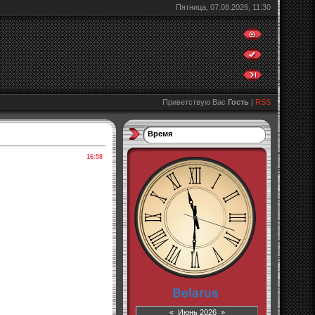
Пятница, 07.08.2026, 11:30
Приветствую Вас
Гость
|
RSS
Время
16:58
«
Июнь 2026
»