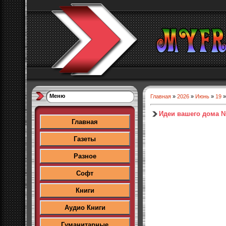
Меню
Главная
»
2026
»
Июнь
»
19
»
Идеи вашего дома №
Главная
Газеты
Разное
Софт
Книги
Аудио Книги
Гуманитарные