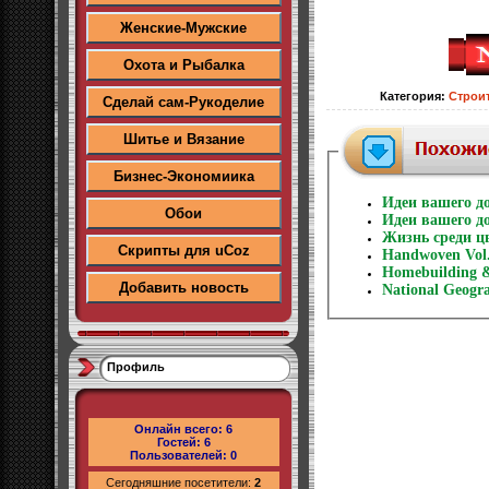
Женские-Мужские
Охота и Рыбалка
Категория
:
Строи
Сделай сам-Рукоделие
Шитье и Вязание
Бизнес-Экономиика
Идеи вашего д
Обои
Идеи вашего до
Жизнь среди ц
Скрипты для uCoz
Handwoven Vol.
Homebuilding &
Добавить новость
National Geogr
Профиль
Онлайн всего:
6
Гостей:
6
Пользователей:
0
Сегодняшние посетители:
2