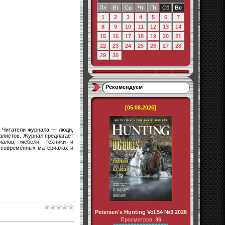
Пн
Вт
Ср
Чт
Пт
Сб
Вс
1
2
3
4
5
6
7
8
9
10
11
12
13
14
15
16
17
18
19
20
21
22
23
24
25
26
27
28
29
30
Рекомендуем
[05.08.2026]
 Читатели журнала — люди,
алистов. Журнал предлагает
иалов, мебели, техники и
, современных материалах и
Petersen's Hunting Vol.54 №3 2026
Просмотров:
36