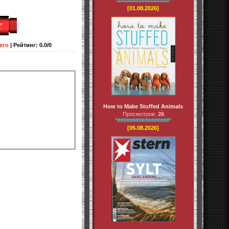
*#################*
[01.08.2026]
его
|
Рейтинг
:
0.0
/
0
How to Make Stuffed Animals
Просмотров:
26
*#################*
[05.08.2026]