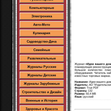
Компьютерные
Электроника
Авто-Мото
Кулинария
Садоводство-Дача
Семейные
Развлекательные
Журнал
«Идеи вашего до
Журналы Русские
планирующие реконструкцию
большое количество план
оборудования. Читатель на
Журналы Детские
известных торговых марках.
Название:
Идеи вашего до
Журналы Зарубежные
Издатель:
АО "Издательски
Формат:
True PDF
Страниц:
132
Строительство и Дизайн
Размер:
60,4 MB
Язык:
русский
Военные и История
Здоровье и Красота