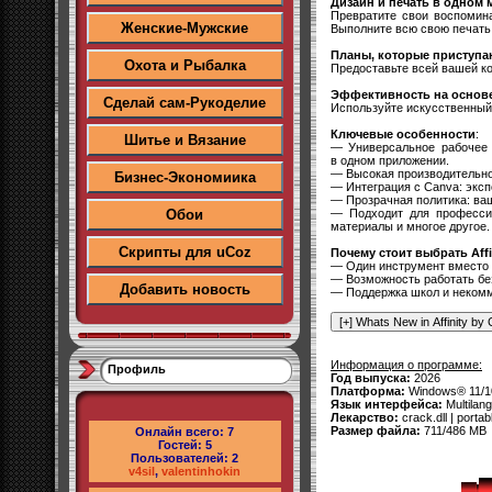
Дизайн и печать в одном 
Превратите свои воспомина
Женские-Мужские
Выполните всю свою печать 
Планы, которые приступаю
Охота и Рыбалка
Предоставьте всей вашей к
Эффективность на основе
Сделай сам-Рукоделие
Используйте искусственный 
Ключевые особенности
:
Шитье и Вязание
— Универсальное рабочее 
в одном приложении.
— Высокая производительно
Бизнес-Экономиика
— Интеграция с Canva: эксп
— Прозрачная политика: ваш
— Подходит для профессио
Обои
материалы и многое другое.
Скрипты для uCoz
Почему стоит выбрать Affi
— Один инструмент вместо т
— Возможность работать без
Добавить новость
— Поддержка школ и некомм
Информация о программе:
Профиль
Год выпуска:
2026
Платформа:
Windows® 11/10 
Язык интерфейса:
Multilan
Лекарство:
crack.dll | portab
Размер файла:
711/486 MB
Онлайн всего:
7
Гостей:
5
Пользователей:
2
v4sil
,
valentinhokin