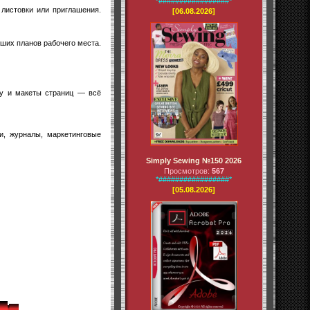
*#################*
 листовки или приглашения.
[06.08.2026]
ших планов рабочего места.
ку и макеты страниц — всё
и, журналы, маркетинговые
Simply Sewing №150 2026
Просмотров:
567
*#################*
[05.08.2026]