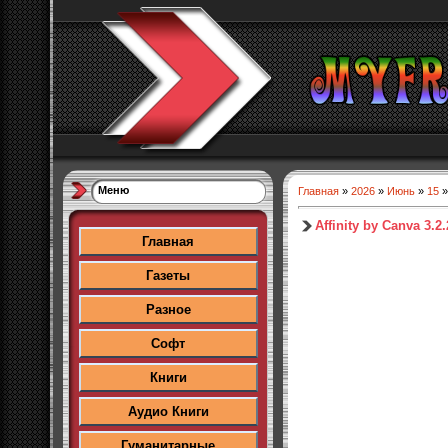
Меню
Главная
»
2026
»
Июнь
»
15
»
Affinity by Canva 3.2
Главная
Газеты
Разное
Софт
Книги
Аудио Книги
Гуманитарные