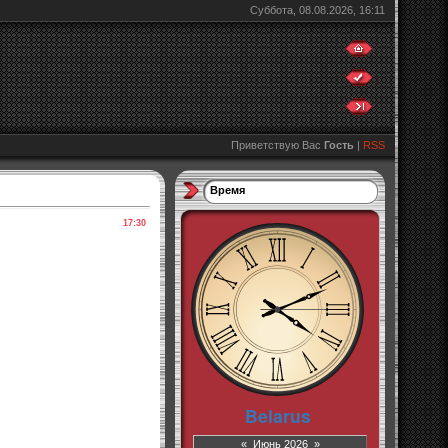
Суббота, 08.08.2026, 16:11
Приветствую Вас
Гость
|
RSS
Время
17:30
«
Июнь 2026
»