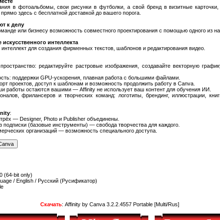
месте
ния в фотоальбомы, свои рисунки в футболки, а свой бренд в визитные карточки,
прямо здесь с бесплатной доставкой до вашего порога.
т к делу
оманде или бизнесу возможность совместного проектирования с помощью одного из на
 искусственного интеллекта
интеллект для создания фирменных текстов, шаблонов и редактирования видео.
пространство: редактируйте растровые изображения, создавайте векторную графи
сть: поддержки GPU-ускорения, плавная работа с большими файлами.
орт проектов, доступ к шаблонам и возможность продолжить работу в Canva.
и работы остаются вашими — Affinity не использует ваш контент для обучения ИИ.
налов, фрилансеров и творческих команд: логотипы, брендинг, иллюстрации, книг
nity
:
рёх — Designer, Photo и Publisher объединены.
 подписки (базовые инструменты) — свобода творчества для каждого.
ерческих организаций — возможность специального доступа.
(64-bit only)
guage / English / Русский (Русификатор)
le
Скачать
: Affinity by Canva 3.2.2.4557 Portable [Multi/Rus]