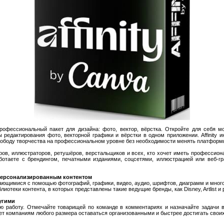
офессиональный пакет для дизайна: фото, вектор, вёрстка. Откройте для себя м
редактирования фото, векторной графики и вёрстки в одном приложении. Affinity и
вободу творчества на профессиональном уровне без необходимости менять платформ
ров, иллюстраторов, ретушёров, верстальщиков и всех, кто хочет иметь профессио
ботаете с брендингом, печатными изданиями, соцсетями, иллюстрацией или веб-г
персонализированным контентом
ающимися с помощью фотографий, графики, видео, аудио, шрифтов, диаграмм и многог
отеки контента, в которых представлены такие ведущие бренды, как Disney, Artlist и 
угими
 работу. Отмечайте товарищей по команде в комментариях и назначайте задачи в
ляет компаниям любого размера оставаться организованными и быстрее достигать своих