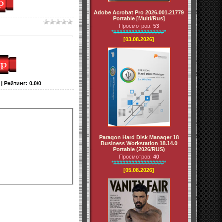
Adobe Acrobat Pro 2026.001.21779
Portable [Multi/Rus]
Просмотров:
53
*#################*
[03.08.2026]
|
Рейтинг
:
0.0
/
0
Paragon Hard Disk Manager 18
Business Workstation 18.14.0
Portable (2026/RUS)
Просмотров:
40
*#################*
[05.08.2026]