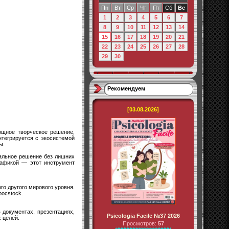
Пн
Вт
Ср
Чт
Пт
Сб
Вс
1
2
3
4
5
6
7
8
9
10
11
12
13
14
15
16
17
18
19
20
21
22
23
24
25
26
27
28
29
30
Рекомендуем
[03.08.2026]
ощное творческое решение,
нтегрируется с экосистемой
ы.
нальное решение без лишних
рафикой — этот инструмент
о другого мирового уровня.
pocstock.
 документах, презентациях,
Psicologia Facile №37 2026
 целей.
Просмотров:
57