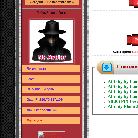
Сегодняшние посетители:
6
Добрый день, Гость
Категория
:
Со
Логин: Гость
Гости
Affinity by Can
Affinity by Can
Вы у нас: -й день
Affinity by Can
Affinity by Can
Ваш IP: 216.73.217.169
SILKYPIX Devel
Affinity Photo 2
Личных сообщений:
Функции