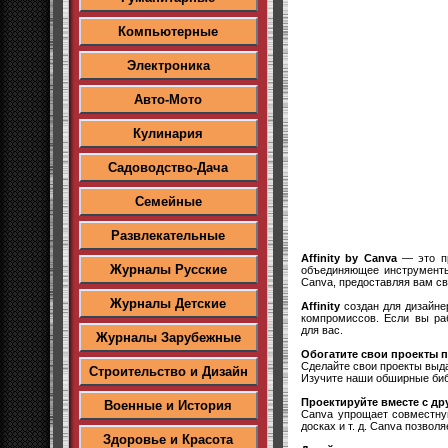
Компьютерные
Электроника
Авто-Мото
Кулинария
Садоводство-Дача
Семейные
Развлекательные
Affinity by Canva
— это пр
Журналы Русские
объединяющее инструменты 
Canva, предоставляя вам с
Журналы Детские
Affinity
создан для дизайне
компромиссов. Если вы ра
для вас.
Журналы Зарубежные
Обогатите свои проекты 
Сделайте свои проекты выд
Строительство и Дизайн
Изучите наши обширные библи
Проектируйте вместе с др
Военные и История
Canva упрощает совместную
досках и т. д. Canva позво
Здоровье и Красота