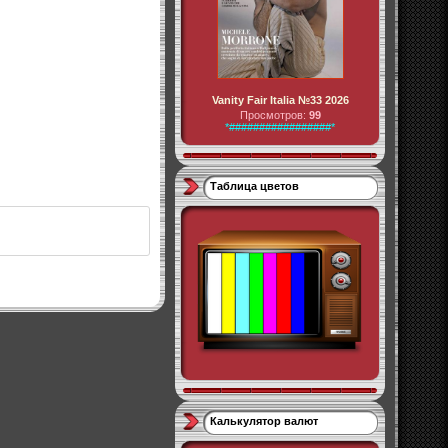
Vanity Fair Italia №33 2026
Просмотров:
99
*#################*
Таблица цветов
Калькулятор валют