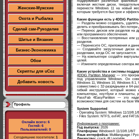
поддерживает различные файловые
включая жесткие диски, твердотель
Женские-Мужские
перенести Windows 11 на новый жес
которым требуется быстрое и эффект
Охота и Рыбалка
Какие функции есть у 4DDiG Partiti
— Разделы можно создавать, удалять
делить и преобразовывать без потери
Сделай сам-Рукоделие
— Перенос дисков или разделов на д
или программного обеспечения.
— Восстановление потерянных или у
Шитье и Вязание
разделов.
— Перенесите ОС, приложения и данны
— Создавайте загрузочные диски и
Бизнес-Экономиика
разделами, когда ОС не запускается.
— На компьютере создайте виртуальн
целей.
Обои
— Измените определенные сектора жес
Скрипты для uCoz
Какие устройства и системы поддер
4DDiG Partition Manager
— это програ
под управлением Windows. Он сов
Добавить новость
Windows 11, Windows 10, Windows 8.1,
совместимо с 32-разрядными и 64-ра
гибкий инструмент, который можно 
компьютеры, ноутбуки и планшеты, 
PassFab 4EasyPartition — это на
возможностями для систем на базе Wi
Профиль
System Supported
:
- Operating System: Windows 11/10/8.1/8
- Files System: NTFS, exFAT, and FAT1
Онлайн всего:
6
Информация о программе:
Гостей:
6
Год выпуска:
2026
Пользователей:
0
Платформа:
Windows® 11/10/8.1/8/7
Язык интерфейса:
Multilanguage / Рус
Сегодняшние посетители:
1
Лекарство:
crack.dll | portable