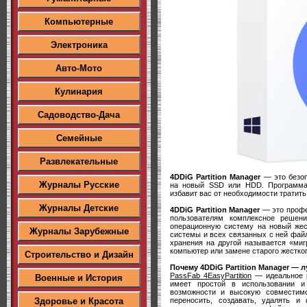
Компьютерные
Электроника
Авто-Мото
Кулинария
Садоводство-Дача
Семейные
Развлекательные
4DDiG Partition Manager
— это безоп
Журналы Русские
на новый SSD или HDD. Программа
избавит вас от необходимости тратит
Журналы Детские
4DDiG Partition Manager
— это профе
пользователям комплексное решен
операционную систему на новый жес
Журналы Зарубежные
системы и всех связанных с ней файл
хранения на другой называется «миг
компьютер или замене старого жестког
Строительство и Дизайн
Почему 4DDiG Partition Manager —
PassFab 4EasyPartition
— идеальное р
Военные и История
имеет простой в использовании и
возможности и высокую совместимо
переносить, создавать, удалять и 
Здоровье и Красота