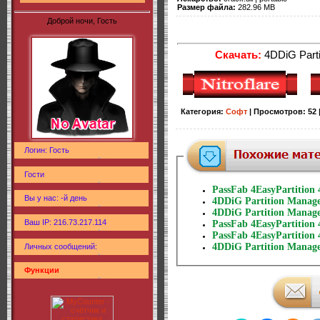
Размер файла:
282.96 MB
Доброй ночи, Гость
Скачать:
4DDiG Partit
Категория
:
Софт
|
Просмотров
:
52
Логин: Гость
Гости
PassFab 4EasyPartition 4
Вы у нас: -й день
4DDiG Partition Manager
4DDiG Partition Manager
Ваш IP: 216.73.217.114
PassFab 4EasyPartition 4
PassFab 4EasyPartition 4
4DDiG Partition Manager
Личных сообщений:
Функции