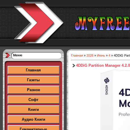
Меню
Главная
»
2026
»
Июнь
»
4
» 4DDiG Parti
4DDiG Partition Manager 4.2.0
Главная
Газеты
Разное
Софт
Книги
Аудио Книги
Гуманитарные