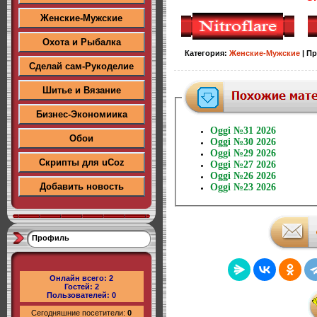
Женские-Мужские
Охота и Рыбалка
Категория
:
Женские-Мужские
|
Пр
Сделай сам-Рукоделие
Шитье и Вязание
Бизнес-Экономиика
Oggi №31 2026
Обои
Oggi №30 2026
Oggi №29 2026
Скрипты для uCoz
Oggi №27 2026
Oggi №26 2026
Добавить новость
Oggi №23 2026
Профиль
Онлайн всего:
2
Гостей:
2
Пользователей:
0
Сегодняшние посетители:
0