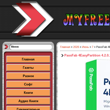
Меню
Главная
»
2026
»
Июнь
»
7
» PassFab 4Ea
PassFab 4EasyPartition 4.2.0.
Главная
Газеты
Разное
Софт
Книги
Аудио Книги
Гуманитарные