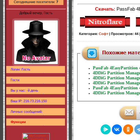
Сегодняшние посетители:
7
Скачать:
PassFab 4Ea
Добрый вечер, Гость
Категория
:
Софт
|
Просмотров
:
44
PassFab 4EasyPartition 4
Логин: Гость
4DDiG Partition Manager
4DDiG Partition Manager
Гости
4DDiG Partition Manager
PassFab 4EasyPartition 4
Вы у нас: -й день
4DDiG Partition Manager
Ваш IP: 216.73.216.150
Личных сообщений:
Функции