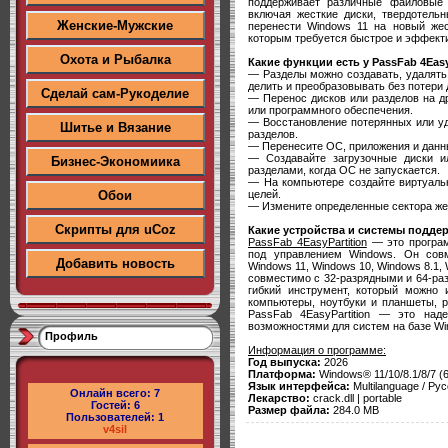
поддерживает различные файловые
включая жесткие диски, твердотель
Женские-Мужские
перенести Windows 11 на новый жес
которым требуется быстрое и эффект
Охота и Рыбалка
Какие функции есть у PassFab 4Easy
— Разделы можно создавать, удалять
делить и преобразовывать без потери
Сделай сам-Рукоделие
— Перенос дисков или разделов на д
или программного обеспечения.
— Восстановление потерянных или у
Шитье и Вязание
разделов.
— Перенесите ОС, приложения и данны
— Создавайте загрузочные диски и
Бизнес-Экономиика
разделами, когда ОС не запускается.
— На компьютере создайте виртуальн
целей.
Обои
— Измените определенные сектора жес
Скрипты для uCoz
Какие устройства и системы поддер
PassFab 4EasyPartition
— это програм
под управлением Windows. Он сов
Добавить новость
Windows 11, Windows 10, Windows 8.1,
совместимо с 32-разрядными и 64-ра
гибкий инструмент, который можно 
компьютеры, ноутбуки и планшеты, 
PassFab 4EasyPartition — это на
возможностями для систем на базе Wi
Профиль
Информация о программе:
Год выпуска:
2026
Платформа:
Windows® 11/10/8.1/8/7 (6
Язык интерфейса:
Multilanguage / Рус
Онлайн всего:
7
Лекарство:
crack.dll | portable
Гостей:
6
Размер файла:
284.0 MB
Пользователей:
1
v4sil