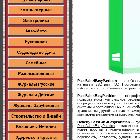
Компьютерные
Электроника
Авто-Мото
Кулинария
Садоводство-Дача
Семейные
Развлекательные
PassFab 4EasyPartition
— это безопа
Журналы Русские
на новый SSD или HDD. Программа
избавит вас от необходимости тратит
Журналы Детские
PassFab 4EasyPartition
— это профес
пользователям комплексное решен
операционную систему на новый жес
Журналы Зарубежные
системы и всех связанных с ней файл
хранения на другой называется «миг
компьютер или замене старого жестког
Строительство и Дизайн
Почему PassFab 4EasyPartition — 
PassFab 4EasyPartition
— идеальное р
Военные и История
имеет простой в использовании и
возможности и высокую совместимо
переносить, создавать, удалять и 
Здоровье и Красота