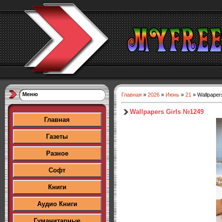
Меню
Главная
»
2026
»
Июнь
»
21
» Wallpaper
Wallpapers Girls №1249
Главная
Газеты
Разное
Софт
Книги
Аудио Книги
Гуманитарные