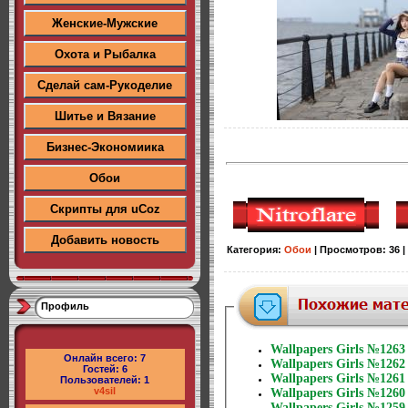
Женские-Мужские
Охота и Рыбалка
Сделай сам-Рукоделие
Шитье и Вязание
Бизнес-Экономиика
Обои
Скрипты для uCoz
Добавить новость
Категория
:
Обои
|
Просмотров
:
36
|
Профиль
Wallpapers Girls №1263
Онлайн всего:
7
Wallpapers Girls №1262
Гостей:
6
Wallpapers Girls №1261
Пользователей:
1
v4sil
Wallpapers Girls №1260
Wallpapers Girls №1259