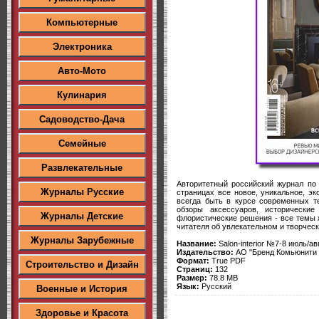
Компьютерные
Электроника
Авто-Мото
Кулинария
Садоводство-Дача
Семейные
Развлекательные
Авторитетный российский журнал по
Журналы Русские
страницах все новое, уникальное, эк
всегда быть в курсе современных т
обзоры аксессуаров, исторически
Журналы Детские
флористические решения - все темы
читателя об увлекательном и творчес
Журналы Зарубежные
Название:
Salon-interior №7-8 июль/а
Издательство:
АО "Бренд Комьюнити
Формат:
True PDF
Строительство и Дизайн
Страниц:
132
Размер:
78.8 MB
Язык:
Русский
Военные и История
Здоровье и Красота