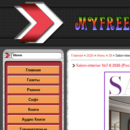
Меню
Главная
»
2026
»
Июнь
»
28
» Salon-int
Salon-interior №7-8 2026 (Ро
Главная
Газеты
Разное
Софт
Книги
Аудио Книги
Гуманитарные