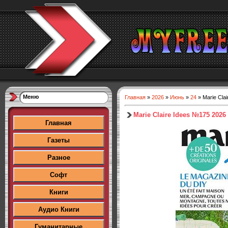
Меню
Главная
»
2026
»
Июнь
»
24
» Marie Cla
Marie Claire Idees №175 2026
Главная
Газеты
Разное
Софт
Книги
Аудио Книги
Гуманитарные