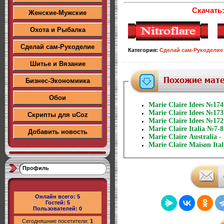
Скачать
Женские-Мужские
Охота и Рыбалка
Сделай сам-Рукоделие
Категория
:
Сделай сам-Рукоделие
Шитье и Вязание
Бизнес-Экономиика
Обои
Marie Claire Idees №174
Marie Claire Idees №173
Скрипты для uCoz
Marie Claire Idees №172
Marie Claire Italia №7-8
Добавить новость
Marie Claire Australia -
Marie Claire Maison Ita
Профиль
Онлайн всего:
5
Гостей:
5
Пользователей:
0
Сегодняшние посетители:
1