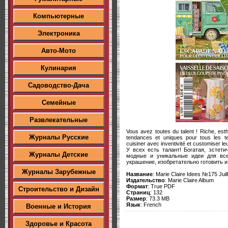
Компьютерные
Электроника
Авто-Мото
Кулинария
Садоводство-Дача
Семейные
Развлекательные
Vous avez toutes du talent ! Riche, est
Журналы Русские
tendances et uniques pour tous les te
cuisiner avec inventivité et customiser l
У всех есть талант! Богатая, эстет
Журналы Детские
модные и уникальные идеи для все
украшение, изобретательно готовить и
Журналы Зарубежные
Название
: Marie Claire Idees №175 Juil
Издательство
:
Marie Claire Album
Формат
: True PDF
Строительство и Дизайн
Страниц
: 132
Размер
:
73.3 MB
Язык
: French
Военные и История
Здоровье и Красота