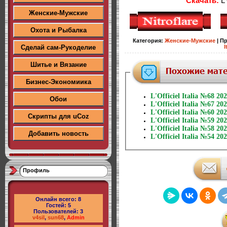
Скачать:
L'
Женские-Мужские
Охота и Рыбалка
Категория
:
Женские-Мужские
|
Пр
Сделай сам-Рукоделие
I
Шитье и Вязание
Бизнес-Экономиика
L'Officiel Italia №68 20
Обои
L'Officiel Italia №67 20
L'Officiel Italia №60 20
Скрипты для uCoz
L'Officiel Italia №59 20
L'Officiel Italia №58 202
Добавить новость
L'Officiel Italia №54 20
Профиль
Онлайн всего:
8
Гостей:
5
Пользователей:
3
v4sil
,
sun68
,
Admin