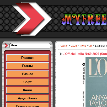
Меню
Главная
»
2026
»
Июнь
»
27
» L'Officiel
L'Officiel Italia №69 2026 (S
Главная
Газеты
Разное
Софт
Книги
Аудио Книги
Гуманитарные