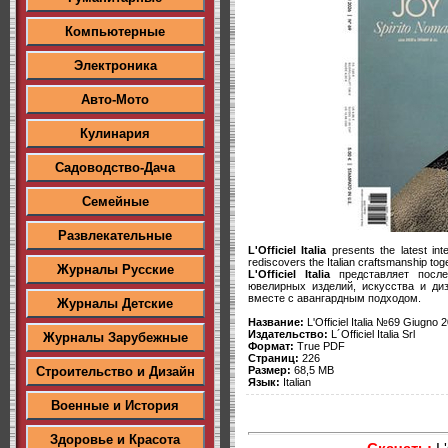
Компьютерные
Электроника
Авто-Мото
Кулинария
Садоводство-Дача
Семейные
Развлекательные
L'Officiel Italia
presents the latest inte
rediscovers the Italian craftsmanship to
Журналы Русские
L'Officiel Italia
представляет после
ювелирных изделий, искусства и ди
вместе с авангардным подходом.
Журналы Детские
Название:
L'Officiel Italia №69 Giugno
Издательство:
L´Officiel Italia Srl
Журналы Зарубежные
Формат:
True PDF
Страниц:
226
Размер:
68,5 MB
Строительство и Дизайн
Язык:
Italian
Военные и История
Здоровье и Красота