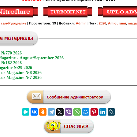
 сам-Рукоделие
|
Просмотров
:
39
|
Добавил
:
Admin
|
Теги
:
2026
,
Amigurumi
,
maga
e №770 2026
agazine - August/September 2026
e №162 2026
gazine №29 2026
cus Magazine №8 2026
cus Magazine №7 2026