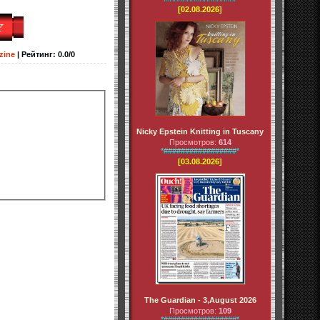
[02.08.2026]
zine
|
Рейтинг
:
0.0
/
0
Nicky Epstein Knitting in Tuscany
Просмотров:
614
*#################*
[03.08.2026]
The Guardian - 3,August 2026
Просмотров:
109
*#################*