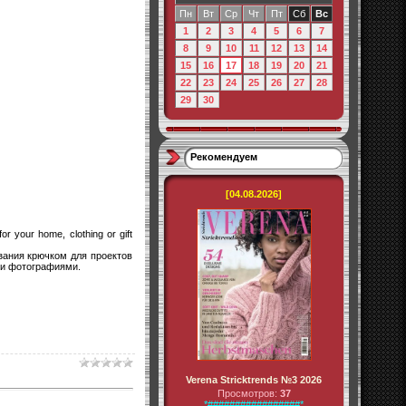
Пн
Вт
Ср
Чт
Пт
Сб
Вс
1
2
3
4
5
6
7
8
9
10
11
12
13
14
15
16
17
18
19
20
21
22
23
24
25
26
27
28
29
30
Рекомендуем
[04.08.2026]
or your home, clothing or gift
ания крючком для проектов
ми фотографиями.
Verena Stricktrends №3 2026
Просмотров:
37
*#################*