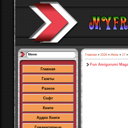
Меню
Главная
»
2026
»
Июнь
»
17
»
Fun Amigurumi Maga
Главная
Газеты
Разное
Софт
Книги
Аудио Книги
Гуманитарные