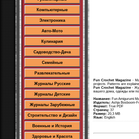
Компьютерные
Электроника
Авто-Мото
Кулинария
Садоводство-Дача
Семейные
Развлекательные
Fun Crochet Magazine
- Mag
Журналы Русские
projects. Patterns are explain
Fun Crochet Magazine
- Жу
вашего дома, одежды или п
Журналы Детские
Название:
Fun Amigurumi M
Издатель:
Ashja Bosboom-Fe
Журналы Зарубежные
Формат:
True PDF
Страниц:
37
Размер:
20,3 MB
Строительство и Дизайн
Язык:
English
Военные и История
Здоровье и Красота