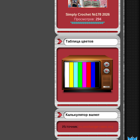
Simply Crochet №178 2026
Просмотров:
294
*#################*
Таблица цветов
Калькулятор валют
Источник:
ru.exchange-rates.org