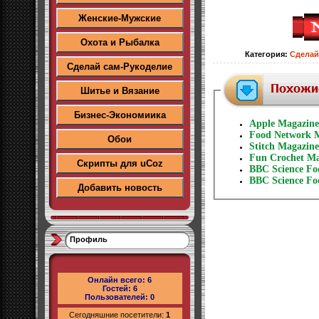
Женские-Мужские
Охота и Рыбалка
Категория
:
Сделай
Сделай сам-Рукоделие
Шитье и Вязание
Бизнес-Экономиика
Apple Magazin
Food Network M
Обои
Stitch Magazin
Fun Crochet Ma
Скрипты для uCoz
BBC Science Fo
BBC Science Fo
Добавить новость
Профиль
Онлайн всего:
6
Гостей:
6
Пользователей:
0
Сегодняшние посетители:
1