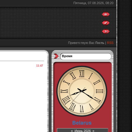
Пятница, 07.08.2026, 08:20
Приветствую Вас
Гость
|
RSS
Время
11:47
«
Июнь 2026
»