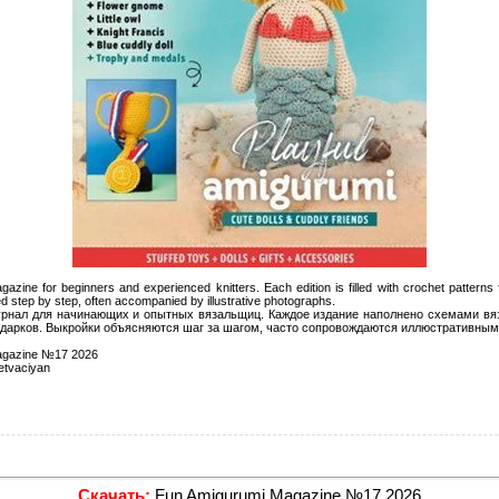
azine for beginners and experienced knitters. Each edition is filled with crochet patterns f
ed step by step, often accompanied by illustrative photographs.
рнал для начинающих и опытных вязальщиц. Каждое издание наполнено схемами вяз
одарков. Выкройки объясняются шаг за шагом, часто сопровождаются иллюстративны
agazine №17 2026
tvaciyan
Скачать:
Fun Amigurumi Magazine №17 2026