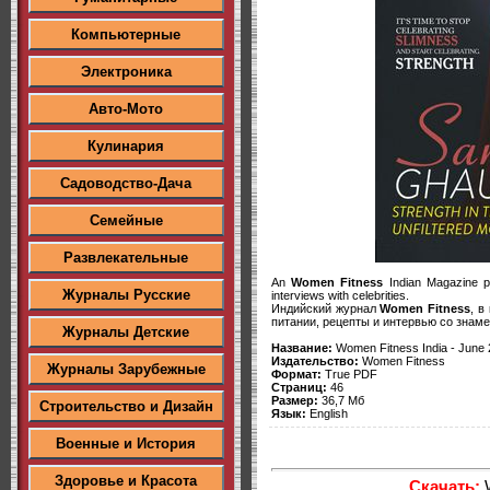
Компьютерные
Электроника
Авто-Мото
Кулинария
Садоводство-Дача
Семейные
Развлекательные
An
Women Fitness
Indian Magazine pro
Журналы Русские
interviews with celebrities.
Индийский журнал
Women Fitness
, в
питании, рецепты и интервью со знам
Журналы Детские
Название:
Women Fitness India - June
Издательство:
Women Fitness
Журналы Зарубежные
Формат:
True PDF
Страниц:
46
Размер:
36,7 Мб
Строительство и Дизайн
Язык:
English
Военные и История
Здоровье и Красота
Скачать:
W