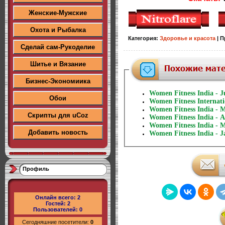
Женские-Мужские
Охота и Рыбалка
Категория
:
Здоровье и красота
|
П
Сделай сам-Рукоделие
Шитье и Вязание
Бизнес-Экономиика
Women Fitness India - J
Обои
Women Fitness Internati
Women Fitness India - 
Скрипты для uCoz
Women Fitness India - A
Women Fitness India - 
Добавить новость
Women Fitness India - J
Профиль
Онлайн всего:
2
Гостей:
2
Пользователей:
0
Сегодняшние посетители:
0