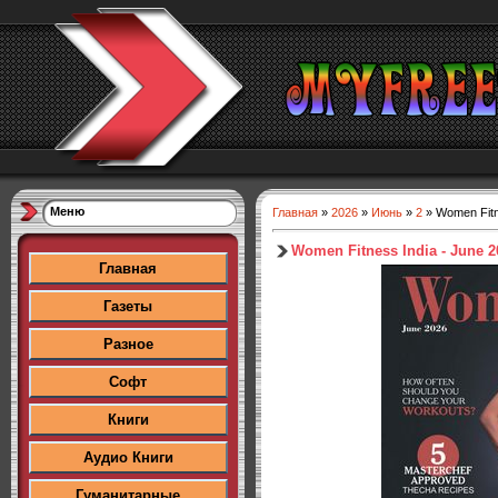
Меню
Главная
»
2026
»
Июнь
»
2
» Women Fitn
Women Fitness India - June 2
Главная
Газеты
Разное
Софт
Книги
Аудио Книги
Гуманитарные