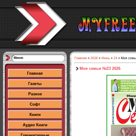
Меню
Главная
»
2026
»
Июнь
»
24
» Моя семь
Моя семья №23 2026
Главная
Газеты
Разное
Софт
Книги
Аудио Книги
Гуманитарные