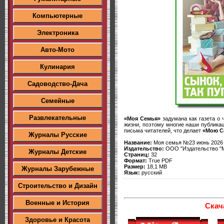
Компьютерные
Электроника
Авто-Мото
Кулинария
Садоводство-Дача
Семейные
Развлекательные
«Моя Семья»
задумана как газета о 
жизни, поэтому многие наши публика
письма читателей, что делает
«Мою С
Журналы Русские
Название:
Моя семья №23 июнь 2026
Издательство:
ООО "Издательство "
Журналы Детские
Страниц:
32
Формат:
True PDF
Размер:
18,1 MB
Журналы Зарубежные
Язык:
русский
Строительство и Дизайн
Военные и История
Скач
Здоровье и Красота