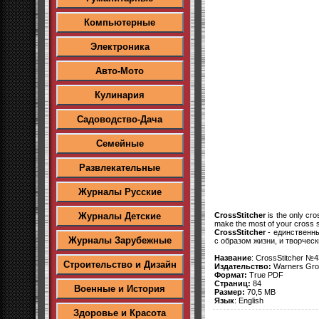
Компьютерные
Электроника
Авто-Мото
Кулинария
Садоводство-Дача
Семейные
Развлекательные
Журналы Русские
CrossStitcher
is the only cro
Журналы Детские
make the most of your cross s
CrossStitcher
- единственны
Журналы Зарубежные
с образом жизни, и творчес
Название
: CrossStitcher №4
Строительство и Дизайн
Издательство:
Warners Grou
Формат:
True PDF
Страниц:
84
Военные и История
Размер:
70,5 MB
Язык
: English
Здоровье и Красота