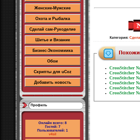
Женские-Мужские
Охота и Рыбалка
Сделай сам-Рукоделие
Категория
:
Сдела
Шитье и Вязание
Бизнес-Экономиика
Обои
CrossStitcher 
Скрипты для uCoz
CrossStitcher 
CrossStitcher 
Добавить новость
CrossStitcher 
CrossStitcher 
CrossStitcher 
Профиль
Онлайн всего:
8
Гостей:
7
Пользователей:
1
v4sil