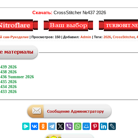
Скачать:
CrossStitcher №437 2026
й сам-Рукоделие
|
Просмотров
:
150
|
Добавил
:
Admin
|
Теги
:
2026
,
CrossStitcher
,
№439 2026
№438 2026
№436 Summer 2026
№435 2026
№434 2026
№433 2026