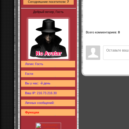
Сегодняшние посетители:
7
Добрый вечер, Гость
Всего комментариев
:
0
Логин: Гость
Гости
Вы у нас: -й день
Ваш IP: 216.73.216.30
Личных сообщений:
Функции