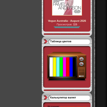
Vogue Australia - August 2026
Просмотров:
115
*#################*
Таблица цветов
Калькулятор валют
Источник:
ru.exchange-rates.org