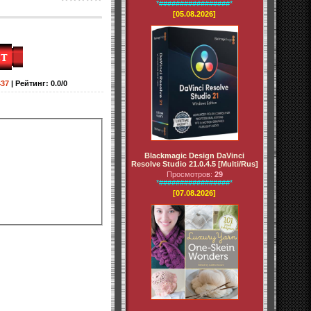
*#################*
[05.08.2026]
437
|
Рейтинг
:
0.0
/
0
Blackmagic Design DaVinci
Resolve Studio 21.0.4.5 [Multi/Rus]
Просмотров:
29
*#################*
[07.08.2026]