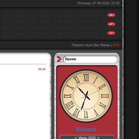
Пятница, 07.08.2026, 22:33
Приветствую Вас
Гость
|
RSS
Время
04:44
«
Июнь 2026
»