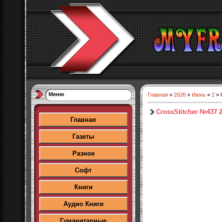
Меню
Главная
»
2026
»
Июнь
»
2
» 
CrossStitcher №437 
Главная
Газеты
Разное
Софт
Книги
Аудио Книги
Гуманитарные