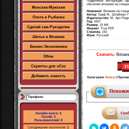
Подробные инструкции га
обучение вязанию на спицах
Женские-Мужские
Название
: Вязание на спиц
Автор
: Граф Ж., Штайнерт Г
Охота и Рыбалка
Издательство
: М.: Арт-Род
Год
: 2007
Размер
: 15 Мб
Сделай сам-Рукоделие
Формат
: True PDF
Страниц
: 192
Язык
: Русский
Шитье и Вязание
Бизнес-Экономиика
Скачать:
Вязани
Обои
Скрипты для uCoz
Добавить новость
Категория
:
Книги
|
Просм
Профиль
Онлайн всего:
3
Гостей:
3
Пользователей:
0
Сегодняшние посетители:
1