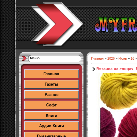
Меню
Главная
»
2026
»
Июнь
»
16
»
Вязание на спицах.
Главная
Газеты
Разное
Софт
Книги
Аудио Книги
Гуманитарные