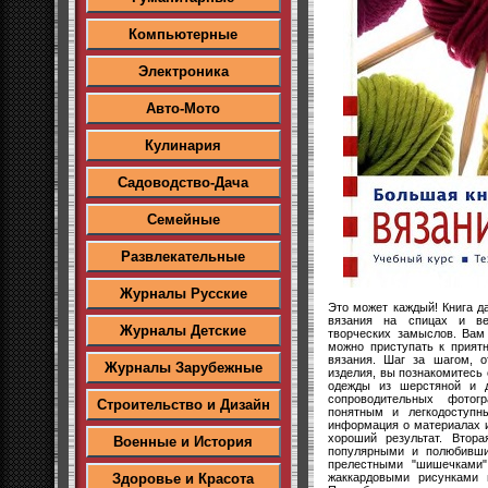
Компьютерные
Электроника
Авто-Мото
Кулинария
Садоводство-Дача
Семейные
Развлекательные
Журналы Русские
Это может каждый! Книга 
вязания на спицах и ве
Журналы Детские
творческих замыслов. Вам
можно приступать к прият
вязания. Шаг за шагом, о
Журналы Зарубежные
изделия, вы познакомитесь
одежды из шерстяной и д
сопроводительных фото
Строительство и Дизайн
понятным и легкодоступн
информация о материалах 
хороший результат. Втор
Военные и История
популярными и полюбивши
прелестными "шишечками"
жаккардовыми рисунками
Здоровье и Красота