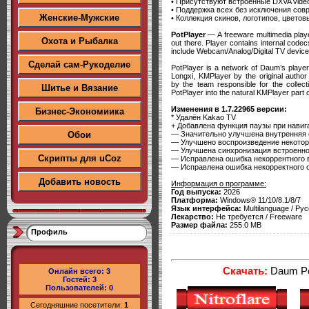
• Присутствуют встроенные DXVA vide
• Поддержка всех без исключения сов
Женские-Мужские
• Коллекция скинов, логотипов, цветов
PotPlayer
— A freeware multimedia playe
Охота и Рыбалка
out there. Player contains internal code
include Webcam/Analog/Digital TV device
Сделай сам-Рукоделие
PotPlayer is a network of Daum’s players
Longxi, KMPlayer by the original author
by the team responsible for the colle
Шитье и Вязание
PotPlayer into the natural KMPlayer part 
Изменения в 1.7.22965 версии:
Бизнес-Экономиика
* Удалён Kakao TV
+ Добавлена функция паузы при навиг
— Значительно улучшена внутренняя 
Обои
— Улучшено воспроизведение некото
— Улучшена синхронизация встроенно
Скрипты для uCoz
— Исправлена ошибка некоррентного 
— Исправлена ошибка некорректного 
Добавить новость
Информация о программе:
Год выпуска:
2026
Платформа:
Windows® 11/10/8.1/8/7
Язык интерфейса:
Multilanguage / Рус
Лекарство:
Не требуется / Freeware
Размер файла:
255.0 MB
Профиль
Скачать:
Daum Pot
Онлайн всего:
3
Гостей:
3
Пользователей:
0
Сегодняшние посетители:
1