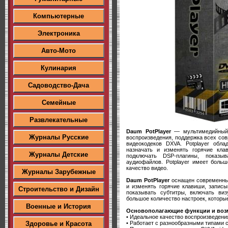
Компьютерные
Электроника
Авто-Мото
Кулинария
Садоводство-Дача
Семейные
Развлекательные
Daum PotPlayer
— мультимедийный п
Журналы Русские
воспроизведения, поддержка всех со
видеокодеков DXVA. Potplayer обла
назначать и изменять горячие кла
Журналы Детские
подключать DSP-плагины, показы
аудиофайлов. Potplayer имеет больш
качество видео.
Журналы Зарубежные
Daum PotPlayer
оснащен современным
и изменять горячие клавиши, запис
Строительство и Дизайн
показывать субтитры, включать виз
большое количество настроек, которы
Военные и История
Основополагающие функции и возм
• Идеальное качество воспроизведени
• Работает с разнообразными типами 
Здоровье и Красота