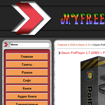
Меню
Главная
»
2026
»
Июнь
»
23
» Daum PotPl
Daum PotPlayer 1.7.22965 + Po
Главная
Газеты
Разное
Софт
Книги
Аудио Книги
Гуманитарные