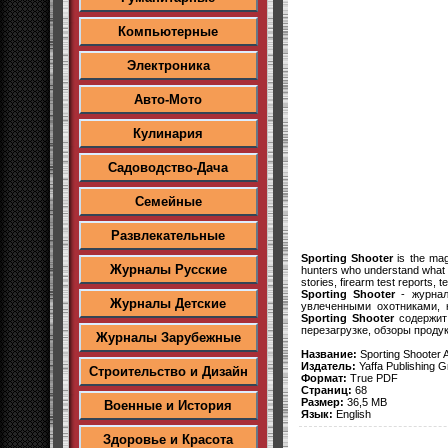
Компьютерные
Электроника
Авто-Мото
Кулинария
Садоводство-Дача
Семейные
Развлекательные
Sporting Shooter
is the maga
Журналы Русские
hunters who understand what re
stories, firearm test reports, 
Sporting Shooter
- журнал
Журналы Детские
увлеченными охотниками, 
Sporting Shooter
содержит 
перезагрузке, обзоры продук
Журналы Зарубежные
Название:
Sporting Shooter A
Издатель:
Yaffa Publishing 
Строительство и Дизайн
Формат:
True PDF
Страниц:
68
Размер:
36,5 MB
Военные и История
Язык:
English
Здоровье и Красота