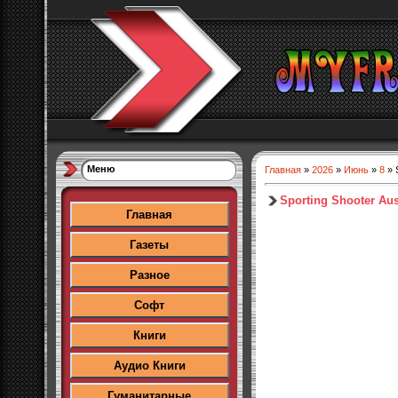
Меню
Главная
»
2026
»
Июнь
»
8
» S
Sporting Shooter Aust
Главная
Газеты
Разное
Софт
Книги
Аудио Книги
Гуманитарные