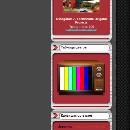
Dinogami: 20 Prehistoric Origami
Projects
Просмотров:
100
*#################*
Таблица цветов
Калькулятор валют
Источник:
ru.exchange-rates.org