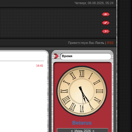
Четверг, 06.08.2026, 05:24
Приветствую Вас
Гость
|
RSS
Время
14:41
«
Июнь 2026
»