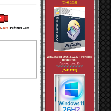
[03.08.2026]
a
,
July
|
Рейтинг
:
0.0
/
0
WinCatalog 2026.3.0.732 + Portable
[Multi/Rus]
Просмотров:
23
*#################*
[05.08.2026]