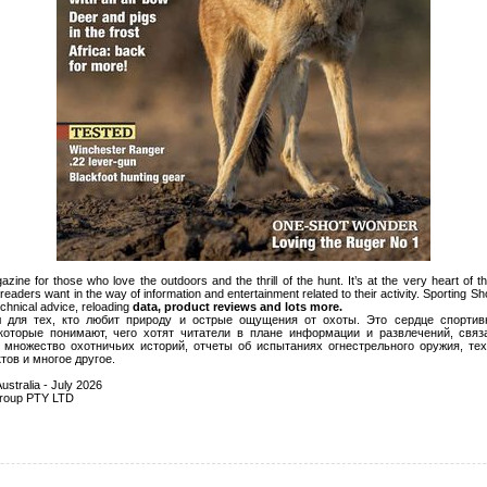
zine for those who love the outdoors and the thrill of the hunt. It’s at the very heart of t
aders want in the way of information and entertainment related to their activity. Sporting Sh
technical advice, reloading
data, product reviews and lots more.
 для тех, кто любит природу и острые ощущения от охоты. Это сердце спортивн
которые понимают, чего хотят читатели в плане информации и развлечений, связ
множество охотничьих историй, отчеты об испытаниях огнестрельного оружия, те
тов и многое другое.
ustralia - July 2026
Group PTY LTD