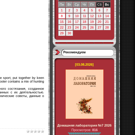
Пн
Вт
Ср
Чт
Пт
Сб
Вс
1
2
3
4
5
6
7
8
9
10
11
12
13
14
15
16
17
18
19
20
21
22
23
24
25
26
27
28
29
30
Рекомендуем
[03.08.2026]
he sport, put together by keen
ooter contains a mix of hunting
ого состязания, созданное
анных с их деятельностью.
хнические советы, данные о
Домашняя лаборатория №7 2026
Просмотров:
816
*#################*