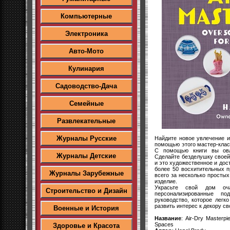
Компьютерные
Электроника
Авто-Мото
Кулинария
Садоводство-Дача
Семейные
Развлекательные
Журналы Русские
Найдите новое увлечение и
помощью этого мастер-класс
С помощью книги вы овл
Журналы Детские
Сделайте безделушку своей 
и это художественное и дос
более 50 восхитительных пр
Журналы Зарубежные
всего за несколько просты
изделие.
Украсьте свой дом оча
Строительство и Дизайн
персонализированные п
руководство, которое лег
развить интерес к декору с
Военные и История
Название
: Air-Dry Masterpi
Spaces
Здоровье и Красота