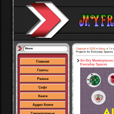
Меню
Главная
»
2026
»
Июнь
»
3
» 
Projects for Everyday Spaces
Air-Dry Masterpieces:
Главная
Everyday Spaces
Газеты
Разное
Софт
Книги
Аудио Книги
Гуманитарные