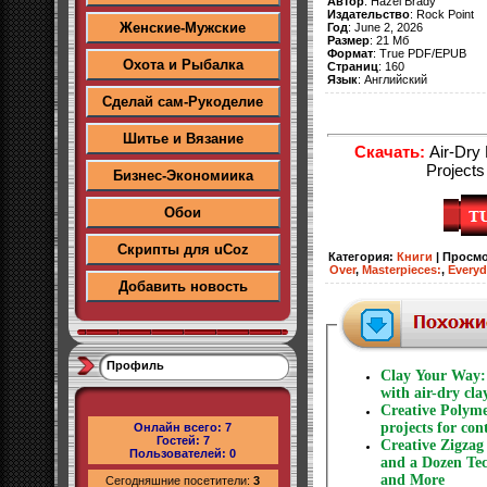
Автор
: Hazel Brady
Издательство
: Rock Point
Женские-Мужские
Год
: June 2, 2026
Размер
: 21 Мб
Формат
: True PDF/EPUB
Охота и Рыбалка
Страниц
: 160
Язык
: Английский
Сделай сам-Рукоделие
Шитье и Вязание
Скачать:
Air-Dry 
Projects
Бизнес-Экономиика
Обои
Скрипты для uCoz
Категория
:
Книги
|
Просм
Over
,
Masterpieces:
,
Everyd
Добавить новость
Профиль
Clay Your Way: 
with air-dry cla
Creative Polyme
projects for co
Онлайн всего:
7
Гостей:
7
Creative Zigzag
Пользователей:
0
and a Dozen Tec
and More
Сегодняшние посетители:
3