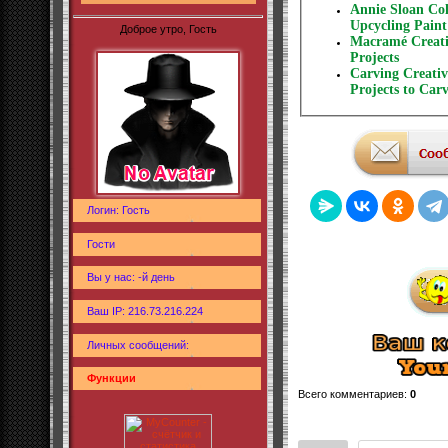
Annie Sloan Col
Upcycling Paint
Доброе утро, Гость
Macramé Creati
Projects
Carving Creativ
Projects to Car
Логин: Гость
Гости
Вы у нас: -й день
Ваш IP: 216.73.216.224
Личных сообщений:
Функции
Всего комментариев
:
0