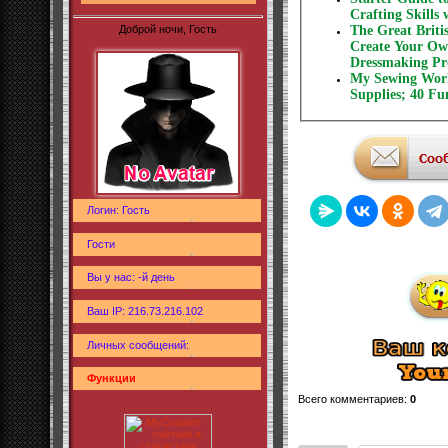
Crafting Skills
Доброй ночи, Гость
The Great Briti
Create Your Ow
Dressmaking Pr
My Sewing Work
Supplies; 40 Fu
Логин: Гость
Гости
Вы у нас: -й день
Ваш IP: 216.73.216.102
Личных сообщений:
Функции
Всего комментариев
:
0