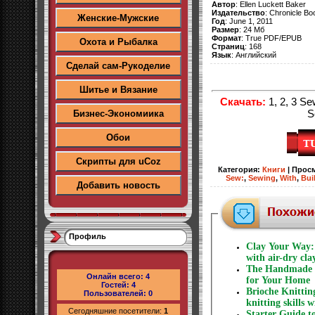
Автор
: Ellen Luckett Baker
Издательство
: Chronicle Bo
Женские-Мужские
Год
: June 1, 2011
Размер
: 24 Мб
Формат
: True PDF/EPUB
Охота и Рыбалка
Страниц
: 168
Язык
: Английский
Сделай сам-Рукоделие
Шитье и Вязание
Скачать:
1, 2, 3 Se
S
Бизнес-Экономиика
Обои
Скрипты для uCoz
Категория
:
Книги
|
Прос
Sew:
,
Sewing
,
With
,
Bui
Добавить новость
Профиль
Clay Your Way: 
with air-dry cla
The Handmade H
Онлайн всего:
4
for Your Home
Гостей:
4
Brioche Knittin
Пользователей:
0
knitting skills 
Сегодняшние посетители:
1
Starter Guide t