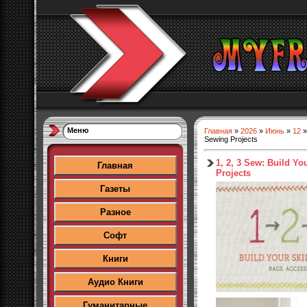
Меню
Главная
»
2026
»
Июнь
»
12
»
Sewing Projects
1, 2, 3 Sew: Build Yo
Главная
Projects
Газеты
Разное
Софт
Книги
Аудио Книги
Гуманитарные