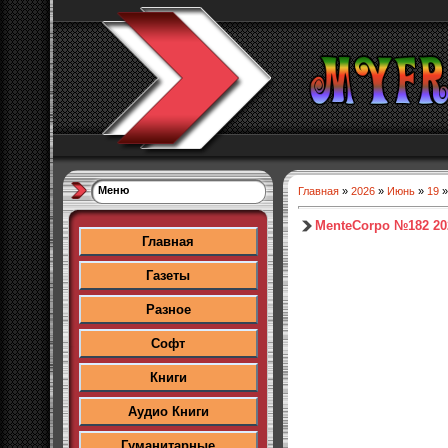
Меню
Главная
»
2026
»
Июнь
»
19
»
MenteCorpo №182 20
Главная
Газеты
Разное
Софт
Книги
Аудио Книги
Гуманитарные