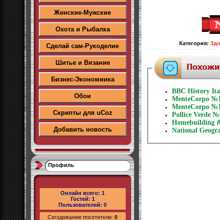
Женские-Мужские
Охота и Рыбалка
Категория
:
Здо
Сделай сам-Рукоделие
Шитье и Вязание
Бизнес-Экономиика
BBC History It
Обои
MenteCorpo №1
MenteCorpo №1
Скрипты для uCoz
Pollice Verde №
Homebuilding &
Добавить новость
National Geogr
Профиль
Онлайн всего:
1
Гостей:
1
Пользователей:
0
Сегодняшние посетители:
0