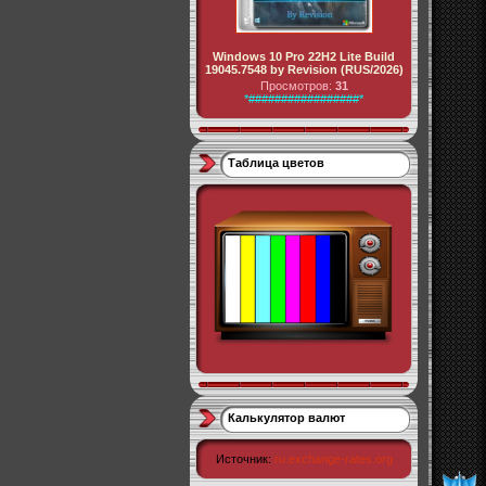
Windows 10 Pro 22H2 Lite Build
19045.7548 by Revision (RUS/2026)
Просмотров:
31
*#################*
Таблица цветов
Калькулятор валют
Источник:
ru.exchange-rates.org