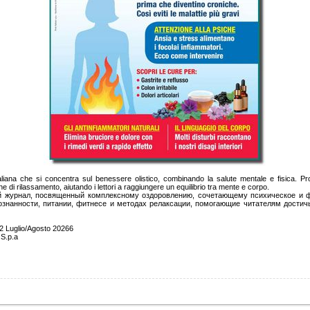
aliana che si concentra sul benessere olistico, combinando la salute mentale e fisica. Pr
he di rilassamento, aiutando i lettori a raggiungere un equilibrio tra mente e corpo.
 журнал, посвященный комплексному оздоровлению, сочетающему психическое и ф
ознанности, питании, фитнесе и методах релаксации, помогающие читателям дости
Luglio/Agosto 20266
 S.p.a