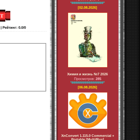
*#################*
[02.08.2026]
|
Рейтинг
:
0.0
/
0
Химия и жизнь №7 2026
Просмотров:
285
*#################*
[06.08.2026]
XnConvert 1.115.0 Commercial +
Portable [Multi/Rus]