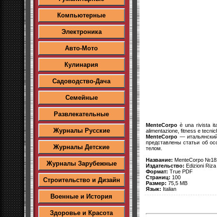
Компьютерные
Электроника
Авто-Мото
Кулинария
Садоводство-Дача
Семейные
Развлекательные
MenteCorpo
è una rivista it
Журналы Русские
alimentazione, fitness e tecnic
MenteCorpo
— итальянский
представлены статьи об ос
Журналы Детские
телом.
Название:
MenteCorpo №182 
Журналы Зарубежные
Издательство:
Edizioni Riza
Формат:
True PDF
Страниц:
100
Строительство и Дизайн
Размер:
75,5 MB
Язык:
Italian
Военные и История
Здоровье и Красота