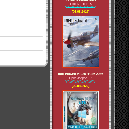
Просмотров:
8
*#################*
[05.08.2026]
Info Eduard Vol.25 №198 2026
Просмотров:
18
*#################*
[05.08.2026]