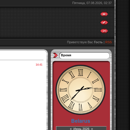
Пятница, 07.08.2026, 02:37
Приветствую Вас
Гость
|
RSS
Время
14:41
«
Июнь 2026
»