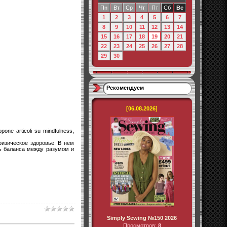
Пн
Вт
Ср
Чт
Пт
Сб
Вс
1
2
3
4
5
6
7
8
9
10
11
12
13
14
15
16
17
18
19
20
21
22
23
24
25
26
27
28
29
30
Рекомендуем
[06.08.2026]
opone articoli su mindfulness,
изическое здоровье. В нем
чь баланса между разумом и
Simply Sewing №150 2026
Просмотров:
8