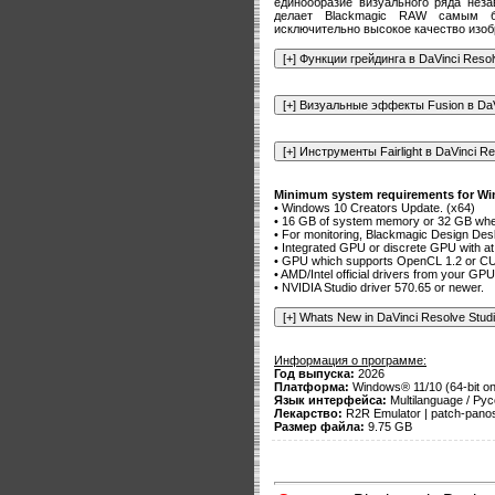
единообразие визуального ряда нез
делает Blackmagic RAW самым б
исключительно высокое качество изоб
Minimum system requirements for W
• Windows 10 Creators Update. (x64)
• 16 GB of system memory or 32 GB whe
• For monitoring, Blackmagic Design Desk
• Integrated GPU or discrete GPU with a
• GPU which supports OpenCL 1.2 or CU
• AMD/Intel official drivers from your GP
• NVIDIA Studio driver 570.65 or newer.
Информация о программе:
Год выпуска:
2026
Платформа:
Windows® 11/10 (64-bit on
Язык интерфейса:
Multilanguage / Рус
Лекарство:
R2R Emulator | patch-pano
Размер файла:
9.75 GB