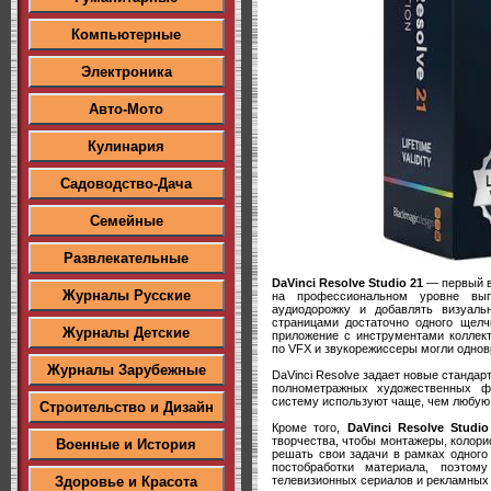
Компьютерные
Электроника
Авто-Мото
Кулинария
Садоводство-Дача
Семейные
Развлекательные
DaVinci Resolve Studio 21
— первый в
Журналы Русские
на профессиональном уровне вып
аудиодорожку и добавлять визуал
страницами достаточно одного щелч
Журналы Детские
приложение с инструментами коллект
по VFX и звукорежиссеры могли однов
Журналы Зарубежные
DaVinci Resolve задает новые стандар
полнометражных художественных ф
систему используют чаще, чем любую
Строительство и Дизайн
Кроме того,
DaVinci Resolve Studio
творчества, чтобы монтажеры, колор
Военные и История
решать свои задачи в рамках одного 
постобработки материала, поэтом
телевизионных сериалов и рекламных 
Здоровье и Красота