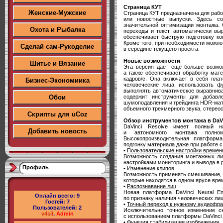
Страница КУТ
Женские-Мужские
Страница КУТ предназначена для рабо
или новостные выпуски. Здесь со
значительной оптимизации монтажа.
Охота и Рыбалка
переходы и текст, автоматически вы
обеспечивает быструю подготовку кон
Кроме того, при необходимости можно
Сделай сам-Рукоделие
в середине текущего проекта.
Новые возможности
:
Шитье и Вязание
Эта версия дает еще больше возможн
а также обеспечивает обработку мат
кадров/с. Она включает в себя плат
Бизнес-Экономиика
человеческие лица, использовать 
выполнять автоматическое выравниван
содержит инструменты для добавле
Обои
шумоподавления и грейдинга HDR-мате
объемного трехмерного звука, стереос
Скрипты для uCoz
Обзор инструментов монтажа в DaVi
DaVinci Resolve имеет полный н
Добавить новость
и автономного монтажа полно
Высокопроизводительная платформ
подгонку материала даже при работе 
•
Пользовательские настройки време
Возможность создания монтажных ли
настройками мониторинга и вывода в р
Профиль
•
Изменение клипов
Возможность применять смешивание, 
которые находятся в одном ярусе вре
•
Распознавание лиц
Новая платформа DaVinci Neural En
Онлайн всего:
9
по признаку наличия человеческих лиц
Гостей:
7
•
Точный переход к нужному аудиофра
Пользователей:
2
Исключительно точное изменение ск
v4sil
,
Admin
с использованием платформы DaVinci N
•
Функция стабилизации изображения