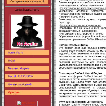
Сегодняшние посетители:
6
Анализ кадров и их стабилизация на 
изменения масштаба и сглаживания с 
•
Редактирование ключевых кадров с
Добрый день, Гость
Ускоренное создание эффектов
и редактирование ключевых кадров дл
•
Эффект Speed Warp
Возможность поиска нужного фраг
переходе.
•
Более эффективное кодирование
Обработка только измененных кад
сокращает время на рендеринг.
•
Интеграция с платформой Frame.io
Обращение к платформе Frame.io и п
выхода из приложения DaVinci Resolve
DaVinci Resolve Studio
Эта версия дает еще больше возможн
а также обеспечивает обработку мат
Логин: Гость
кадров/с. Она включает в себя плат
человеческие лица, использовать 
выполнять автоматическое выравниван
Гости
содержит инструменты для добавле
шумоподавления и грейдинга HDR-мате
объемного трехмерного звука, стереос
Вы у нас: -й день
Платформа DaVinci Neural Engine
Новая платформа DaVinci Neural E
Ваш IP: 216.73.217.0
нейронных сетей, искусственного инт
функции, как Speed Warp для созда
Личных сообщений:
масштаба, автоматическое выравни
операционной системой и эффект
обеспечивают непревзойденную ск
Функции
инструментов решать сложные и тр
сортировать и помещать клипы в папк
Уулучшенные плагины ResolveFX
В версии DaVinci Resolve Studio зн