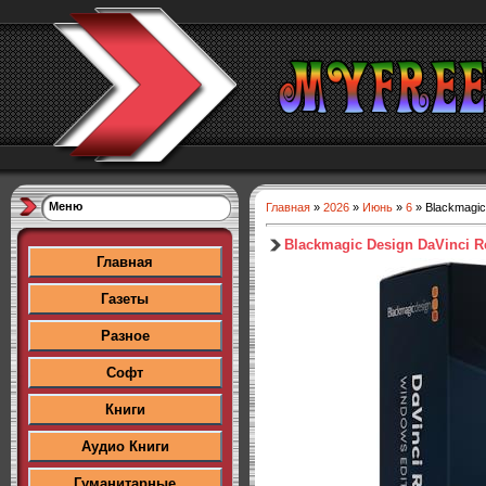
Меню
Главная
»
2026
»
Июнь
»
6
» Blackmagic 
Blackmagic Design DaVinci Re
Главная
Газеты
Разное
Софт
Книги
Аудио Книги
Гуманитарные