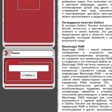
добавлены новые. Они позволяют исп
и цветовую аберрацию, удалять о
оптимизирован целый ряд других 
сглаживание черт лица, заполне
и трансформация цветового простра
можно просматривать и редактировать 
Легендарное качество DaVinci
В системе DaVinci Resolve использ
битной точностью, а цветовое прос
зеленого и синего каналов. Это да
балансировки цвета в областях свет
поддержку последних форматов с ши
визуального ряда.
Blackmagic RAW
Blackmagic RAW — новый современ
изображения и отличается пре
Поиск
усовершенствованному алгоритму 
он сохраняет все преимущества RAW,
а созданные с его помощью файлы не
Поиск
:
Blackmagic RAW частично переносит 
этот процесс выполняется аппарат
компрессия становится гораздо э
информации. Blackmagic RAW — не пр
кодек, учитывающий особенности сен
сжатия имеет превосходные характе
параметров RAW, включая ISO, б
и пользовательское цветовое пр
всеобъемлющую поддержку метада
оптимизацию обработки с ускорен
технологию цветопередачи, а также в
Blackmagic RAW подходит для съем
выполняются с единым файлом. Лю
в DaVinci Resolve как метаданные, 
параметров RAW в DaVinci Resolve и
использования в других программах