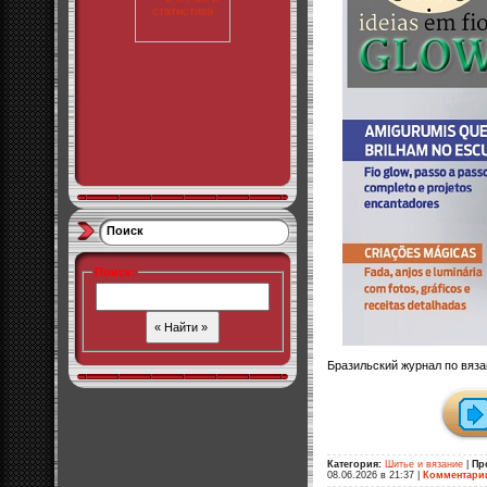
Поиск
Поиск
:
Бразильский журнал по вяз
Категория:
Шитье и вязание
|
Пр
08.06.2026 в 21:37
|
Комментари