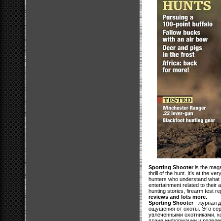
Sporting Shooter
is the maga
thrill of the hunt. It’s at the v
hunters who understand what r
entertainment related to their 
hunting stories, firearm test r
reviews and lots more.
Sporting Shooter
- журнал д
ощущения от охоты. Это сер
увлеченными охотниками, ко
плане информации и развлеч