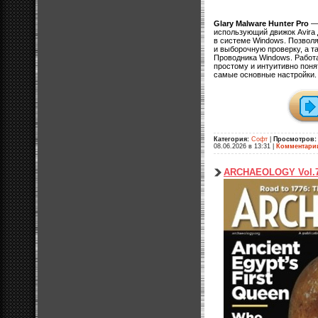
Glary Malware Hunter Pro
— 
использующий движок Avira 
в системе Windows. Позвол
и выборочную проверку, а т
Проводника Windows. Работа
простому и интуитивно поня
самые основные настройки.
Категория:
Софт
|
Просмотров:
08.06.2026 в 13:31
|
Комментари
ARCHAEOLOGY Vol.7