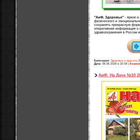
"АиФ. Здоровье"
- яркое и
физического и эмоционально
сохранять прекрасную форм
оперативная информация о 
здравоохранения в России и
Категория:
Здоровье и красота
|
Дата:
08.06.2026 в 20:59
|
Коммен
АиФ. На Даче №10 2