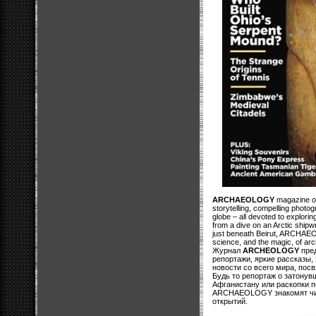
ARCHAEOLOGY
magazine off
storytelling, compelling photo
globe – all devoted to explorin
from a dive on an Arctic shipw
just beneath Beirut, ARCHAEO
science, and the magic, of arc
Журнал
ARCHEOLOGY
пред
репортажи, яркие рассказы
новости со всего мира, пос
Будь то репортаж о затонув
Афганистану или раскопки п
ARCHAEOLOGY знакомят чита
открытий.