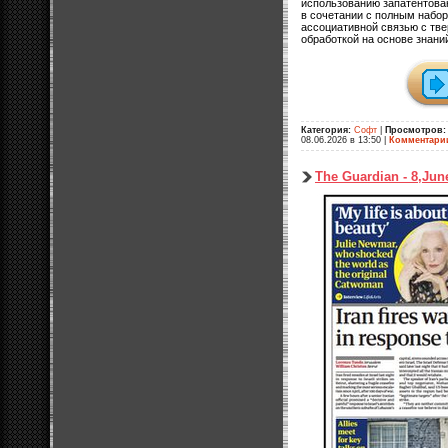
использованию запатентова
в сочетании с полным набо
ассоциативной связью с тв
обработкой на основе знани
Категория:
Софт
|
Просмотров:
08.06.2026 в 13:50
|
Комментари
The Guardian - 8,Jun