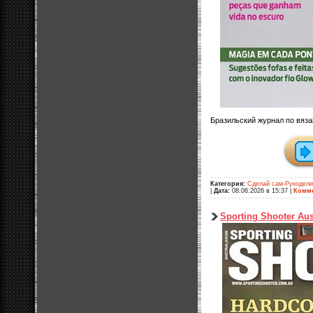
Бразильский журнал по вяз
Категория:
Сделай сам-Рукодел
|
Дата:
08.06.2026 в 15:37
|
Комме
Sporting Shooter Aust