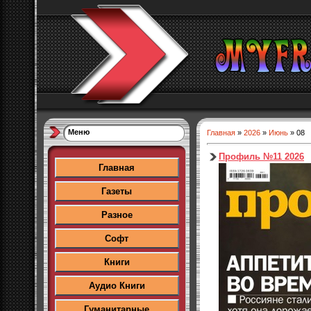
Меню
Главная
»
2026
»
Июнь
»
08
Профиль №11 2026
Главная
Газеты
Разное
Софт
Книги
Аудио Книги
Гуманитарные