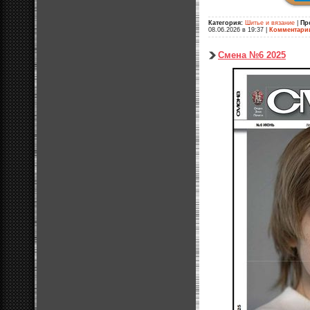
Категория:
Шитье и вязание
|
Пр
08.06.2026 в 19:37
|
Комментари
Смена №6 2025