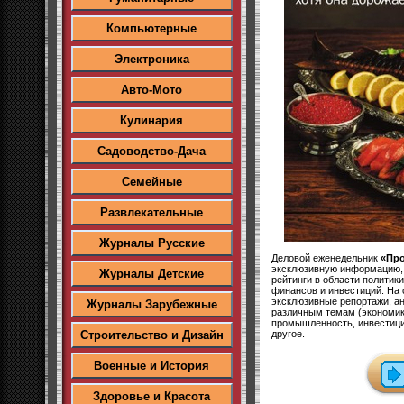
Компьютерные
Электроника
Авто-Мото
Кулинария
Садоводство-Дача
Семейные
Развлекательные
Журналы Русские
Деловой еженедельник
«Пр
эксклюзивную информацию, 
Журналы Детские
рейтинги в области политики
финансов и инвестиций. На 
эксклюзивные репортажи, ан
Журналы Зарубежные
различным темам (экономика
промышленность, инвестици
другое.
Строительство и Дизайн
Военные и История
Здоровье и Красота