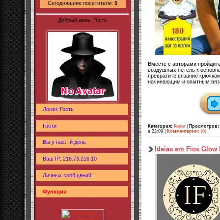
Сегодняшние посетители:
5
Добрый день, Гость
Вместе с авторами пройдите
воздушных петель к основны
превратите вязание крючком
начинающим и опытным вяз
Логин: Гость
Гости
Категория:
Книги
|
Просмотров:
в 22:09
|
Комментарии:
(0)
Вы у нас: -й день
Ideias em Fios Glow 
Ваш IP: 216.73.216.10
Личных сообщений:
Функции