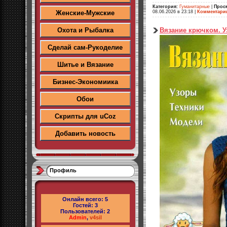
Категория:
Гуманитарные
|
Прос
08.06.2026 в 23:18
|
Комментари
Женские-Мужские
Вязание крючком. У
Охота и Рыбалка
Сделай сам-Рукоделие
Шитье и Вязание
Бизнес-Экономиика
Обои
Скрипты для uCoz
Добавить новость
Профиль
Онлайн всего:
5
Гостей:
3
Пользователей:
2
Admin
,
v4sil