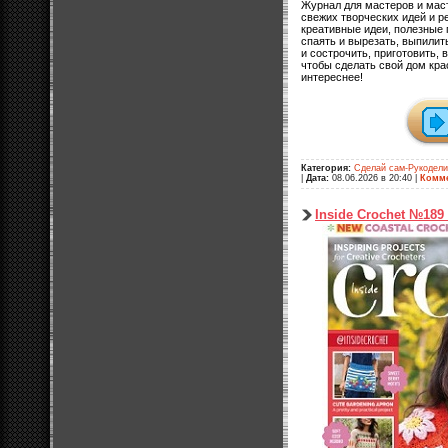
Журнал для мастеров и мас
свежих творческих идей и р
креативные идеи, полезные 
спаять и вырезать, выпилить
и сострочить, приготовить, 
чтобы сделать свой дом кра
интереснее!
Категория:
Сделай сам-Рукодел
|
Дата:
08.06.2026 в 20:40
|
Комме
Inside Crochet №189