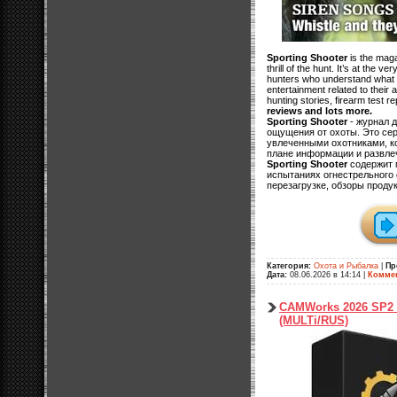
Sporting Shooter
is the maga
thrill of the hunt. It’s at the v
hunters who understand what r
entertainment related to their 
hunting stories, firearm test r
reviews and lots more.
Sporting Shooter
- журнал д
ощущения от охоты. Это сер
увлеченными охотниками, ко
плане информации и развлеч
Sporting Shooter
содержит 
испытаниях огнестрельного 
перезагрузке, обзоры продук
Категория:
Охота и Рыбалка
|
Пр
Дата:
08.06.2026 в 14:14
|
Коммен
CAMWorks 2026 SP2 f
(MULTi/RUS)