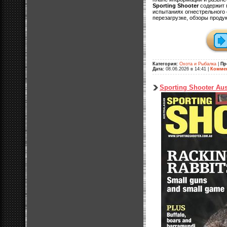
Sporting Shooter
содержит 
испытаниях огнестрельного 
перезагрузке, обзоры продук
Категория:
Охота и Рыбалка
|
Пр
Дата:
08.06.2026 в 14:41
|
Коммен
Sporting Shooter Aust