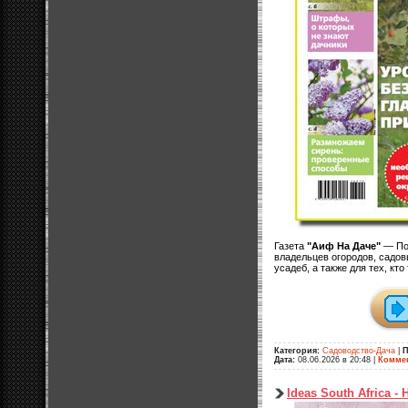
Газета
"Аиф На Даче"
— Поп
владельцев огородов, садов
усадеб, а также для тех, кто
Категория:
Садоводство-Дача
|
П
Дата:
08.06.2026 в 20:48
|
Коммен
Ideas South Africa - 