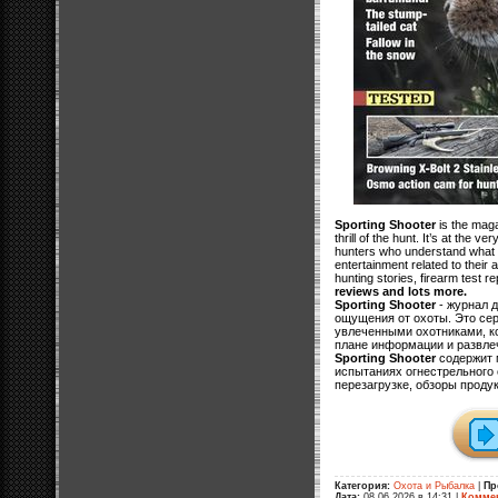
Sporting Shooter
is the maga
thrill of the hunt. It’s at the v
hunters who understand what r
entertainment related to their 
hunting stories, firearm test r
reviews and lots more.
Sporting Shooter
- журнал д
ощущения от охоты. Это сер
увлеченными охотниками, ко
плане информации и развлеч
Sporting Shooter
содержит 
испытаниях огнестрельного 
перезагрузке, обзоры продук
Категория:
Охота и Рыбалка
|
Пр
Дата:
08.06.2026 в 14:31
|
Коммен