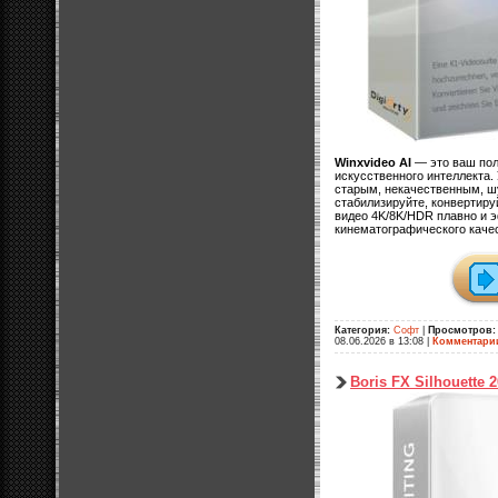
Winxvideo AI
— это ваш пол
искусственного интеллекта.
старым, некачественным, 
стабилизируйте, конвертиру
видео 4K/8K/HDR плавно и 
кинематографического качес
Категория:
Софт
|
Просмотров:
08.06.2026 в 13:08
|
Комментари
Boris FX Silhouette 2