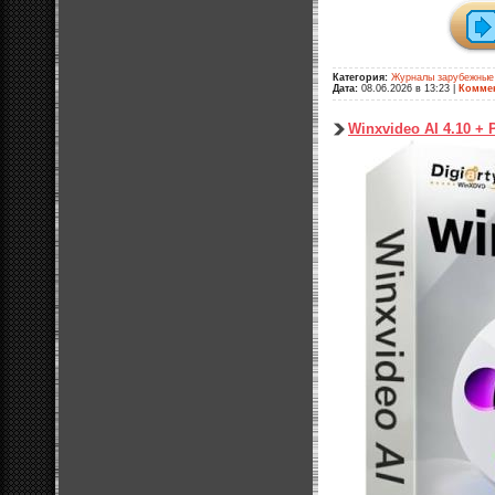
Категория:
Журналы зарубежные
Дата:
08.06.2026 в 13:23
|
Коммен
Winxvideo AI 4.10 + P