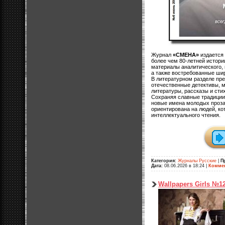
Журнал
«СМЕНА»
издается 
более чем 80-летней истори
материалы аналитического,
а также востребованные ши
В литературном разделе пр
отечественные детективы, м
литературы, рассказы и сти
Сохраняя славные традиции,
новые имена молодых проза
ориентирована на людей, ко
интеллектуального чтения.
Категория:
Журналы Русские
|
П
Дата:
08.06.2026 в 18:24
|
Коммен
Wallpapers Girls №1