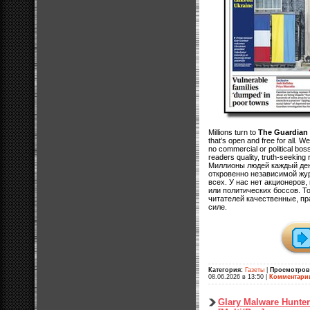
Millions turn to
The Guardian
that’s open and free for all. 
no commercial or political bos
readers quality, truth-seeking 
Миллионы людей каждый де
откровенно независимой жур
всех. У нас нет акционеров
или политических боссов. Т
читателей качественные, пр
силе.
Категория:
Газеты
|
Просмотров
08.06.2026 в 13:50
|
Комментари
Glary Malware Hunter