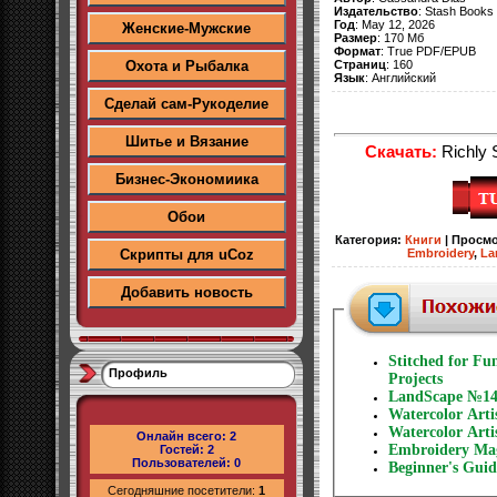
Издательство
: Stash Books
Год
: May 12, 2026
Женские-Мужские
Размер
: 170 Мб
Формат
: True PDF/EPUB
Страниц
: 160
Охота и Рыбалка
Язык
: Английский
Сделай сам-Рукоделие
Шитье и Вязание
Скачать:
Richly 
Бизнес-Экономиика
Обои
Категория
:
Книги
|
Просмо
Скрипты для uCoz
Embroidery
,
La
Добавить новость
Stitched for Fu
Профиль
Projects
LandScape №14
Watercolor Arti
Watercolor Arti
Онлайн всего:
2
Embroidery Mag
Гостей:
2
Пользователей:
0
Beginner's Gui
Сегодняшние посетители:
1