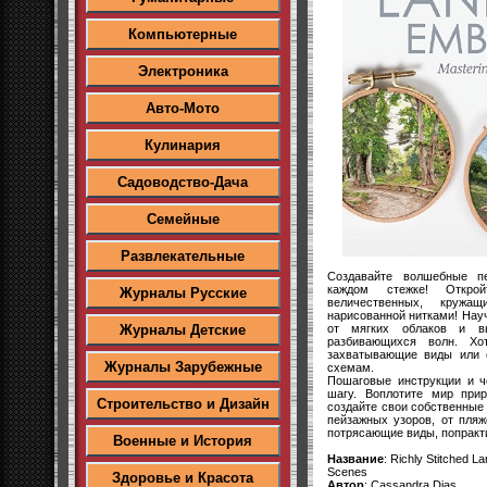
Компьютерные
Электроника
Авто-Мото
Кулинария
Садоводство-Дача
Семейные
Развлекательные
Создавайте волшебные п
каждом стежке! Откро
Журналы Русские
величественных, кружа
нарисованной нитками! Нау
от мягких облаков и в
Журналы Детские
разбивающихся волн. Хо
захватывающие виды или 
Журналы Зарубежные
схемам.
Пошаговые инструкции и ч
шагу. Воплотите мир при
Строительство и Дизайн
создайте свои собственны
пейзажных узоров, от пляж
потрясающие виды, попракт
Военные и История
Название
: Richly Stitched 
Scenes
Здоровье и Красота
Автор
: Cassandra Dias