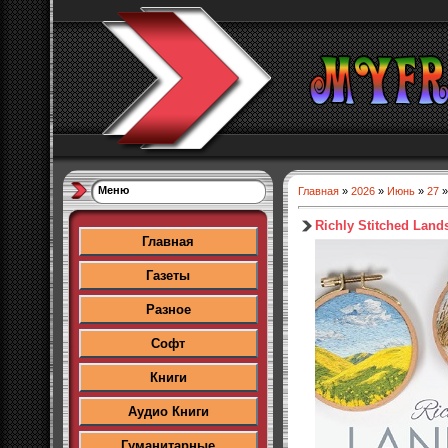
Меню
Главная
»
2026
»
Июнь
»
27
»
Richly Stitched Lan
Главная
Газеты
Разное
Софт
Книги
Аудио Книги
Гуманитарные