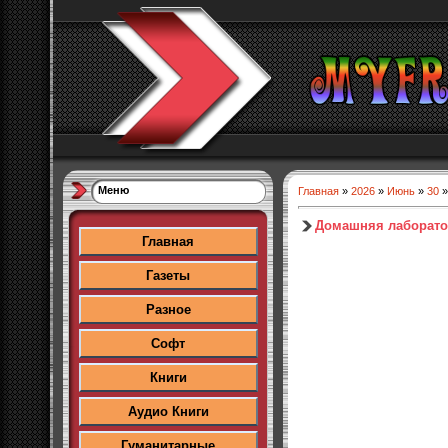
Меню
Главная
»
2026
»
Июнь
»
30
»
Домашняя лаборато
Главная
Газеты
Разное
Софт
Книги
Аудио Книги
Гуманитарные