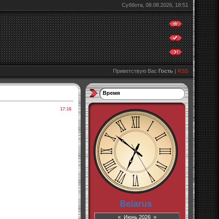
Суббота, 08.08.2026, 18:51
Приветствую Вас
Гость
|
RSS
Время
17:16
«
Июнь 2026
»