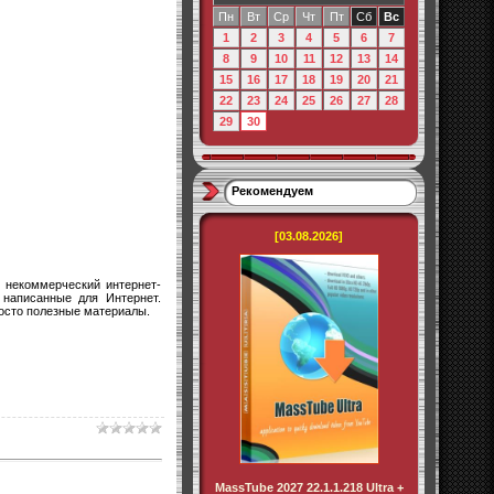
Пн
Вт
Ср
Чт
Пт
Сб
Вс
1
2
3
4
5
6
7
8
9
10
11
12
13
14
15
16
17
18
19
20
21
22
23
24
25
26
27
28
29
30
Рекомендуем
[03.08.2026]
о некоммерческий интернет-
 написанные для Интернет.
росто полезные материалы.
MassTube 2027 22.1.1.218 Ultra +