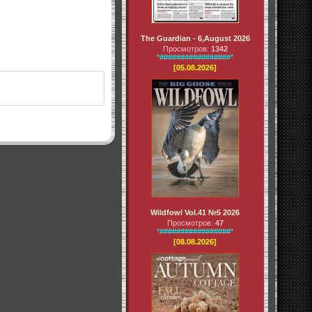
The Guardian - 6,August 2026
Просмотров:
1342
*#################*
[05.08.2026]
Wildfowl Vol.41 №5 2026
Просмотров:
47
*#################*
[08.08.2026]