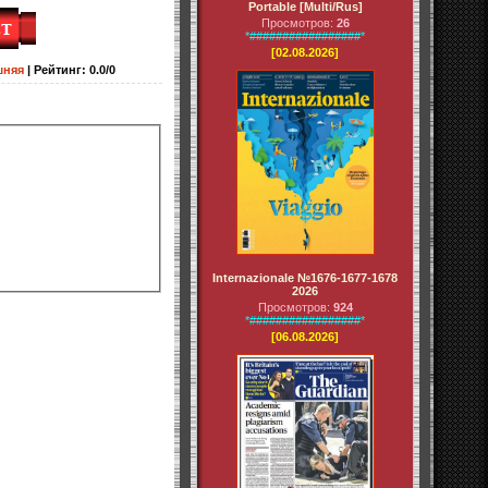
Portable [Multi/Rus]
Просмотров:
26
*#################*
[02.08.2026]
шняя
|
Рейтинг
:
0.0
/
0
Internazionale №1676-1677-1678
2026
Просмотров:
924
*#################*
[06.08.2026]