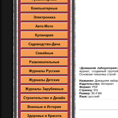
Компьютерные
Электроника
Авто-Мото
Кулинария
Садоводство-Дача
Семейные
Развлекательные
«
Домашняя лаборатория
»
Журналы Русские
журнал, созданный группо
Основная тематика статей -
Журналы Детские
Название:
Домашняя лабор
Издательство:
Интернет
Формат:
PDF
Журналы Зарубежные
Страниц:
931
Размер:
90,4 Мб
Язык:
русский
Строительство и Дизайн
Военные и История
Здоровье и Красота