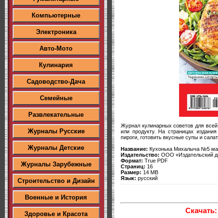
Компьютерные
Электроника
Авто-Мото
Кулинария
Садоводство-Дача
Семейные
Развлекательные
Журнал кулинарных советов для всей
Журналы Русские
или продукту. На страницах издани
пироги, готовить вкусные супы и сала
Журналы Детские
Название:
Кухонька Михалыча №5 ма
Издательство:
ООО «Издательский 
Формат:
True PDF
Журналы Зарубежные
Страниц:
16
Размер:
14 MB
Язык:
русский
Строительство и Дизайн
Военные и История
Скачать:
Здоровье и Красота