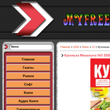
Меню
Главная
»
2026
»
Июнь
»
12
» Кухонька
Кухонька Михалыча №5 202
Главная
Газеты
Разное
Софт
Книги
Аудио Книги
Гуманитарные