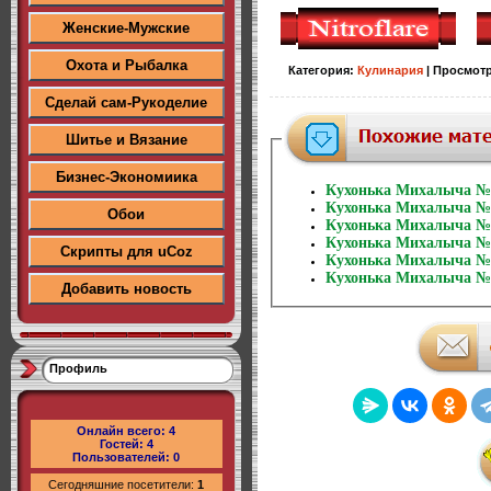
Женские-Мужские
Охота и Рыбалка
Категория
:
Кулинария
|
Просмот
Сделай сам-Рукоделие
Шитье и Вязание
Бизнес-Экономиика
Кухонька Михалыча №
Кухонька Михалыча №
Обои
Кухонька Михалыча №
Кухонька Михалыча №
Скрипты для uCoz
Кухонька Михалыча №
Кухонька Михалыча №1
Добавить новость
Профиль
Онлайн всего:
4
Гостей:
4
Пользователей:
0
Сегодняшние посетители:
1