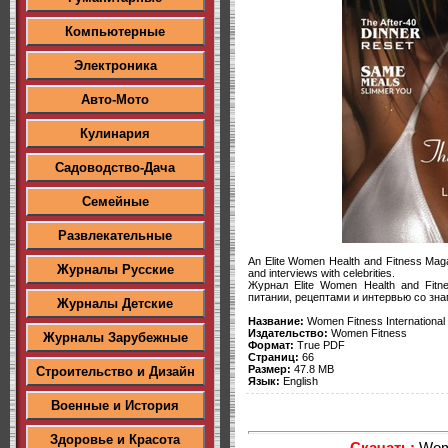
Компьютерные
Электроника
Авто-Мото
Кулинария
Садоводство-Дача
Семейные
Развлекательные
An Elite Women Health and Fitness Magazi
Журналы Русские
and interviews with celebrities.
Журнал Elite Women Health and Fitn
питании, рецептами и интервью со зн
Журналы Детские
Название:
Women Fitness International
Издательство:
Women Fitness
Журналы Зарубежные
Формат:
True PDF
Страниц:
66
Размер:
47.8 MB
Строительство и Дизайн
Язык:
English
Военные и История
Здоровье и Красота
Скачать:
Wome