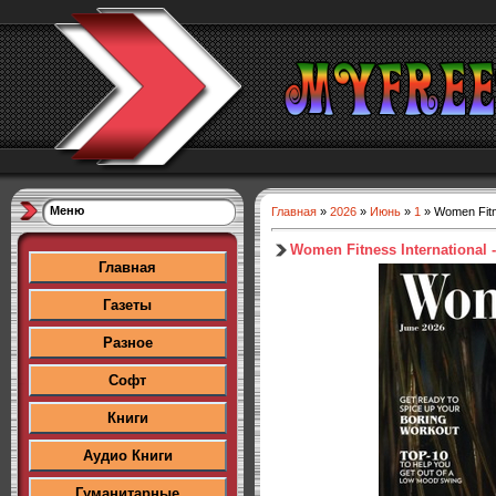
Меню
Главная
»
2026
»
Июнь
»
1
» Women Fitne
Women Fitness International 
Главная
Газеты
Разное
Софт
Книги
Аудио Книги
Гуманитарные