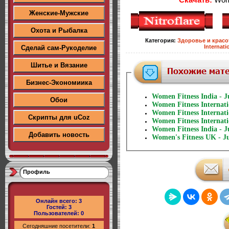
Женские-Мужские
Охота и Рыбалка
Категория
:
Здоровье и красо
Internati
Сделай сам-Рукоделие
Шитье и Вязание
Бизнес-Экономиика
Women Fitness India - J
Обои
Women Fitness Internati
Women Fitness Internati
Скрипты для uCoz
Women Fitness Internati
Women Fitness India - J
Добавить новость
Women's Fitness UK - J
Профиль
Онлайн всего:
3
Гостей:
3
Пользователей:
0
Сегодняшние посетители:
1