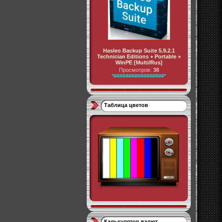
Hasleo Backup Suite 5.9.2.1
Technician Editions + Portable +
WinPE [Multi/Rus]
Просмотров:
38
*#################*
Таблица цветов
Калькулятор валют