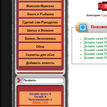
Женские-Мужские
Охота и Рыбалка
Категория
:
Сде
Сделай сам-Рукоделие
Шитье и Вязание
Бизнес-Экономиика
Делаем сами №
Делаем сами №
Делаем сами №
Обои
Делаем сами №
Делаем сами №
Скрипты для uCoz
Делаем сами №
Добавить новость
Профиль
Онлайн всего:
6
Гостей:
4
Пользователей:
2
Admin
,
v4sil