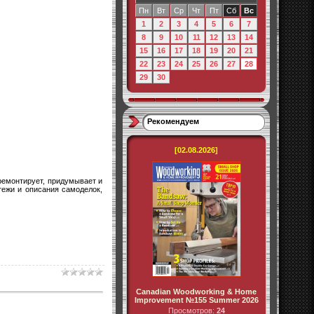
Пн
Вт
Ср
Чт
Пт
Сб
Вс
1
2
3
4
5
6
7
8
9
10
11
12
13
14
15
16
17
18
19
20
21
22
23
24
25
26
27
28
29
30
Рекомендуем
[02.08.2026]
 ремонтирует, придумывает и
тежи и описания самоделок,
Canadian Woodworking & Home
Improvement №155 Summer 2026
Просмотров:
24