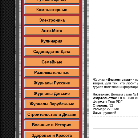
Компьютерные
Электроника
Авто-Мото
Кулинария
Садоводство-Дача
Семейные
Развлекательные
Журнал «
Делаем сами
» - 
Журналы Русские
творит. Для тех, кто люби
другая полезная информаци
Журналы Детские
Название:
Делаем сами №1
Издательство:
ООО «ИД «Т
Формат:
True PDF
Журналы Зарубежные
Страниц:
32
Размер:
27,3 Мб
Язык:
русский
Строительство и Дизайн
Военные и История
Здоровье и Красота