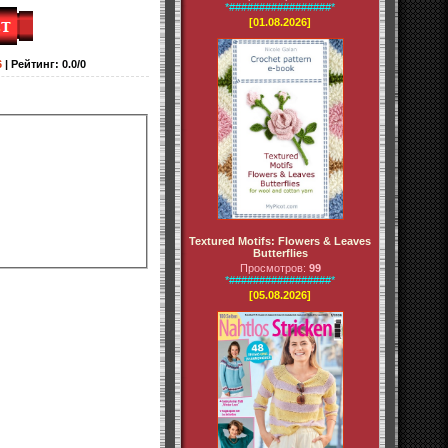
*#################*
[01.08.2026]
6
|
Рейтинг
:
0.0
/
0
Textured Motifs: Flowers & Leaves
Butterflies
Просмотров:
99
*#################*
[05.08.2026]