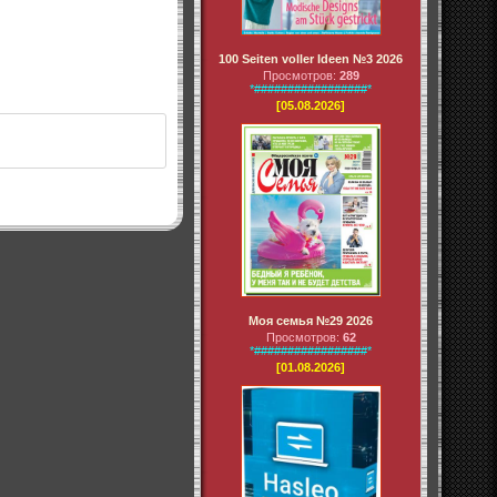
100 Seiten voller Ideen №3 2026
Просмотров:
289
*#################*
[05.08.2026]
Моя семья №29 2026
Просмотров:
62
*#################*
[01.08.2026]