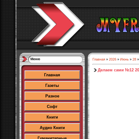
Меню
Главная
»
2026
»
Июнь
»
28
»
Делаем сами №12 2
Главная
Газеты
Разное
Софт
Книги
Аудио Книги
Гуманитарные