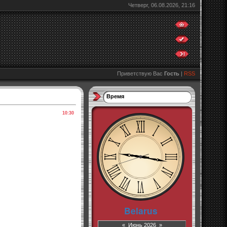
Четверг, 06.08.2026, 21:16
Приветствую Вас
Гость
|
RSS
Время
10:30
«
Июнь 2026
»