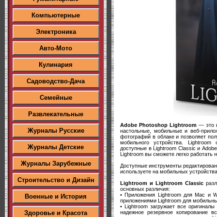
Компьютерные
Электроника
Авто-Мото
Кулинария
Садоводство-Дача
Семейные
Развлекательные
Adobe Photoshop Lightroom
— это н
Журналы Русские
настольные, мобильные и веб-прилож
фотографий в облаке и позволяет пол
мобильного устройства. Lightroom
Журналы Детские
доступные в Lightroom Classic и Ado
Lightroom вы сможете легко работать 
Журналы Зарубежные
Доступные инструменты редактирован
используете на мобильных устройства
Строительство и Дизайн
Lightroom и Lightroom Classic
разл
основных различия:
• Приложения Lightroom для Mac и 
Военные и История
приложениями Lightroom для мобильны
• Lightroom загружает все оригинал
надежное резервное копирование вс
Здоровье и Красота