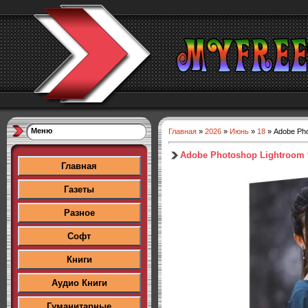
Меню
Главная
»
2026
»
Июнь
»
18
» Adobe Phot
Adobe Photoshop Lightroom 9.
Главная
Газеты
Разное
Софт
Книги
Аудио Книги
Гуманитарные