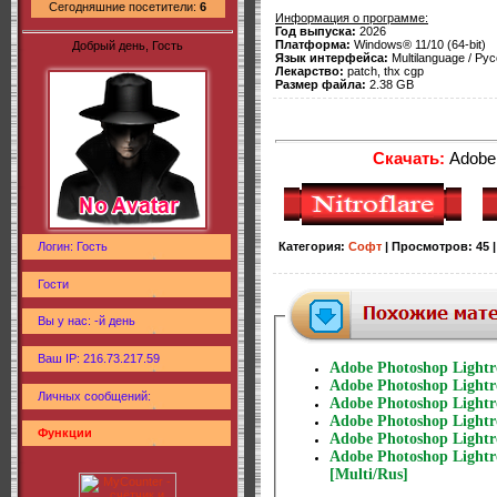
Сегодняшние посетители:
6
Информация о программе:
Год выпуска:
2026
Платформа:
Windows® 11/10 (64-bit)
Добрый день, Гость
Язык интерфейса:
Multilanguage / Рус
Лекарство:
patch, thx cgp
Размер файла:
2.38 GB
Скачать:
Adobe 
Логин: Гость
Категория
:
Софт
|
Просмотров
:
45
Гости
Вы у нас: -й день
Ваш IP: 216.73.217.59
Adobe Photoshop Lightr
Adobe Photoshop Lightro
Личных сообщений:
Adobe Photoshop Lightro
Adobe Photoshop Lightr
Функции
Adobe Photoshop Lightro
Adobe Photoshop Lightro
[Multi/Rus]