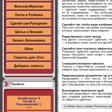
различные задачи, недоступные в Li
доступа ко всем фотографиям на нес
Женские-Мужские
домашнем и рабочем компьютере).
• Lightroom также поддерживает о
по их содержимому — без необходи
Охота и Рыбалка
выполнить поиск по запросу «собака
не потребуется вручную добавлять кл
Сделай сам-Рукоделие
Сделайте так, чтобы ваши изображ
Простые способы настройки экспозици
которые захватывают ваше видение.
Шитье и Вязание
Редактировать стало проще
Уна Даггетт использует Lightroom, ч
Бизнес-Экономиика
— и выводить своих пушистых друзей н
Сделайте свои портреты эффектн
Обои
Позвольте Lightroom сделать всю ра
мыши. Настройте свои селфи с помо
Скрипты для uCoz
Аматуллой Баррайн.
Совершенствование навыков
Добавить новость
Учитесь у Ника Рейнса, который про
найдите еще больше вдохновения от со
Редактирование документов где уг
Продолжайте с того места, на кот
настольных компьютеров или в Интер
Профиль
Для Тоби Шиноби это простой способ р
Воплощение творческих идей
Оми Ким редактирует свои фотографи
для создания красивых композиций.
Онлайн всего:
9
их обратно в Lightroom.
Гостей:
8
Пользователей:
1
v4sil