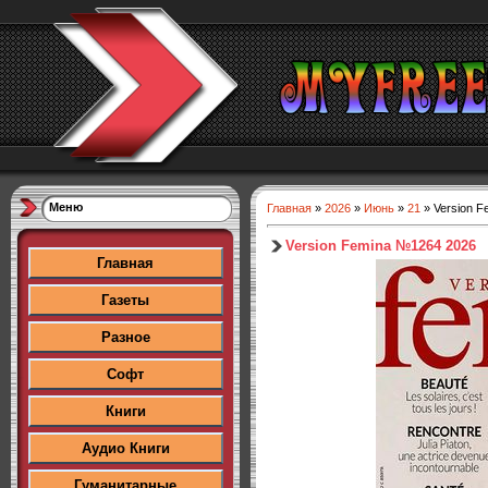
Меню
Главная
»
2026
»
Июнь
»
21
» Version 
Version Femina №1264 2026
Главная
Газеты
Разное
Софт
Книги
Аудио Книги
Гуманитарные