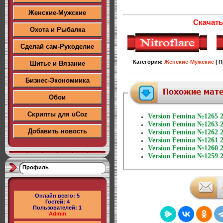
Женские-Мужские
Скачать
Охота и Рыбалка
Сделай сам-Рукоделие
Категория
:
Женские-Мужские
|
П
Шитье и Вязание
Бизнес-Экономиика
Обои
Скрипты для uCoz
Version Femina №1265 
Version Femina №1263 
Добавить новость
Version Femina №1262 
Version Femina №1261 
Version Femina №1260 
Version Femina №1259 
Профиль
Онлайн всего:
5
Гостей:
4
Пользователей:
1
Admin