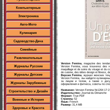
Компьютерные
Электроника
Авто-Мото
Кулинария
Садоводство-Дача
Семейные
Развлекательные
Version Femina
, magazine des tendanc
Журналы Русские
Version Femina, vous trouverez des re
maquillage et de soins du visage et du cor
de cuisine, des idées design et fitness, d
Журналы Детские
Версия Femina
, журнал женских тен
Version Femina, вы найдете кулинарны
за лицом и телом, а также о досу
Журналы Зарубежные
оформления и фитнеса, советы по спо
Название:
Version Femina №1264 17-21
Строительство и Дизайн
Издательство:
Journal du Dimanche
Формат:
True PDF
Страниц:
52
Военные и История
Язык:
French
Размер:
31,4 MB
Здоровье и Красота