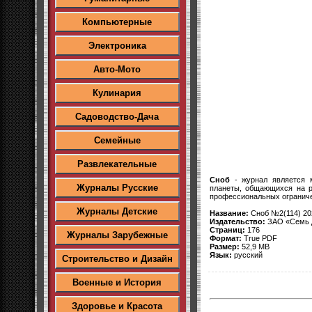
Компьютерные
Электроника
Авто-Мото
Кулинария
Садоводство-Дача
Семейные
Развлекательные
Сноб
- журнал является м
Журналы Русские
планеты, общающихся на р
профессиональных огранич
Журналы Детские
Название:
Сноб №2(114) 20
Издательство:
ЗАО «Семь 
Страниц:
176
Журналы Зарубежные
Формат:
True PDF
Размер:
52,9 MB
Язык:
русский
Строительство и Дизайн
Военные и История
Здоровье и Красота