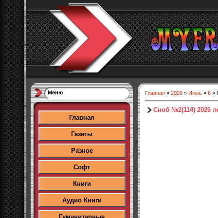
Меню
Главная
»
2026
»
Июнь
»
6
» 
Сноб №2(114) 2026 л
Главная
Газеты
Разное
Софт
Книги
Аудио Книги
Гуманитарные