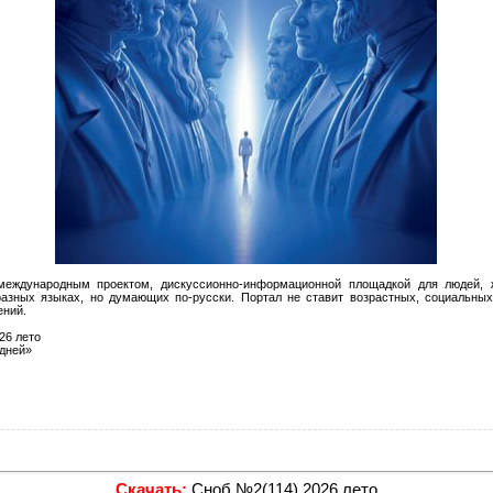
еждународным проектом, дискуссионно-информационной площадкой для людей, 
азных языках, но думающих по-русски. Портал не ставит возрастных, социальных
ений.
26 лето
дней»
Скачать:
Сноб №2(114) 2026 лето