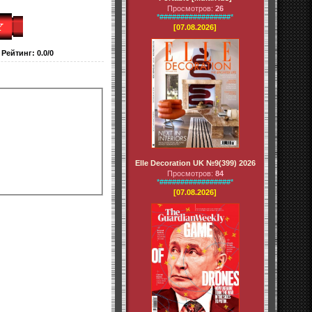
Просмотров:
26
*#################*
[07.08.2026]
|
Рейтинг
:
0.0
/
0
Elle Decoration UK №9(399) 2026
Просмотров:
84
*#################*
[07.08.2026]