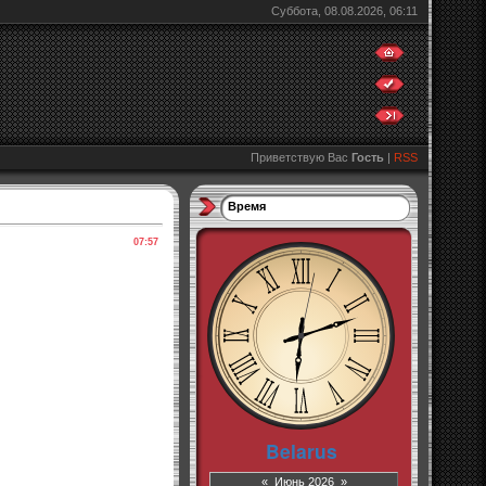
Суббота, 08.08.2026, 06:11
Приветствую Вас
Гость
|
RSS
Время
07:57
«
Июнь 2026
»