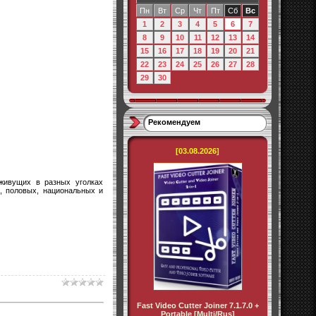
Пн
Вт
Ср
Чт
Пт
Сб
Вс
1
2
3
4
5
6
7
8
9
10
11
12
13
14
15
16
17
18
19
20
21
22
23
24
25
26
27
28
29
30
Рекомендуем
[03.08.2026]
живущих в разных уголках
, половых, национальных и
Fast Video Cutter Joiner 7.1.7.0 +
Portable [Multi/Rus]