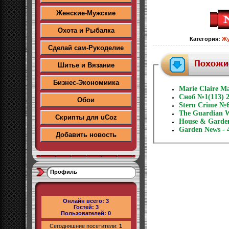
Женские-Мужские
Охота и Рыбалка
Категория
:
Жу
Сделай сам-Рукоделие
Шитье и Вязание
Бизнес-Экономиика
Marie Claire M
Сноб №1(113) 2
Обои
Stern Crime №6
The Guardian W
Скрипты для uCoz
House & Garden
Garden News - 
Добавить новость
Профиль
Онлайн всего:
3
Гостей:
3
Пользователей:
0
Сегодняшние посетители:
1