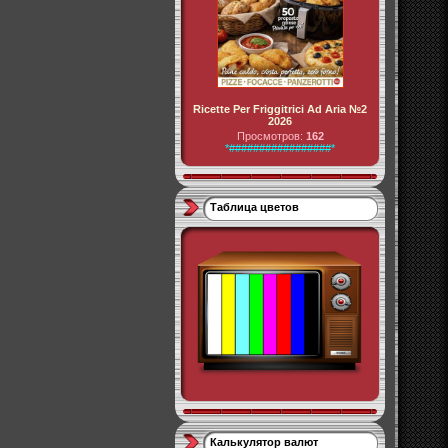
Ricette Per Friggitrici Ad Aria №2
2026
Просмотров:
162
*#################*
Таблица цветов
Калькулятор валют