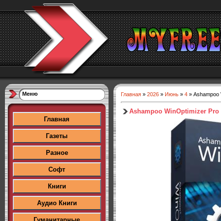
Меню
Главная
»
2026
»
Июнь
»
4
» Ashampoo Wi
Ashampoo WinOptimizer Pro 29
Главная
Газеты
Разное
Софт
Книги
Аудио Книги
Гуманитарные