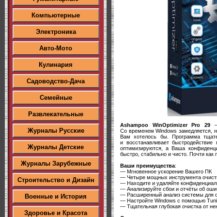
Компьютерные
Электроника
Авто-Мото
Кулинария
Садоводство-Дача
Семейные
Развлекательные
Ashampoo WinOptimizer Pro 29
— 
Журналы Русские
Со временем Windows замедляется, н
Вам хотелось бы. Программа тщат
и восстанавливает быстродействие
Журналы Детские
оптимизируются, а Ваша конфиденци
быстро, стабильно и чисто. Почти как 
Журналы Зарубежные
Ваши преимущества
:
— Мгновенное ускорение Вашего ПК
— Четыре мощных инструмента очист
Строительство и Дизайн
— Находите и удаляйте конфиденциал
— Анализируйте сбои и отчёты об оши
— Расширенный анализ системы для 
Военные и История
— Настройте Windows с помощью Tunin
— Тщательная глубокая очистка от н
Здоровье и Красота