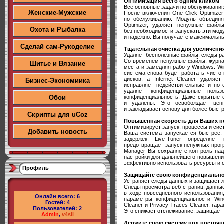
Оптимизация всего одним кликом
Все основные задачи по обслуживани
Женские-Мужские
После включения One Click Optimize
по обслуживанию. Модуль объединяет
Optimizer, удаляет ненужные файл
Охота и Рыбалка
без необходимости запускать эти мод
и надёжно. Вы получаете максимальн
Сделай сам-Рукоделие
Тщательная очистка для увеличени
Удаляет бесполезные файлы, следы р
Со временем ненужные файлы, журна
Шитье и Вязание
места и замедляя работу Windows. Win
система снова будет работать чисто
дисков, а Internet Cleaner удаляе
Бизнес-Экономиика
исправляет недействительные и пот
удаляет конфиденциальные поль
конфиденциальность. Даже скрытые 
Обои
и удалены. Это освобождает ценн
и закладывает основу для более быст
Скрипты для uCoz
Повышенная скорость для Ваших п
Оптимизирует запуск, процессы и си
Добавить новость
Ваша система запускается быстрее,
задержек. Live-Tuner определяет
предотвращает запуск ненужных прог
Manager Вы сохраняете контроль над
настройки для дальнейшего повышени
эффективно использовать ресурсы и о
Профиль
Защищайте свою конфиденциальнос
Устраняет следы данных и защищает
Следы просмотра веб-страниц, данны
в ходе повседневного использования
Онлайн всего:
6
параметры конфиденциальности Wind
Гостей:
4
Cleaner и Privacy Traces Cleaner, га
Пользователей:
2
Это снижает отслеживание, защищает
Admin
,
v4sil
Держите свою систему под постоя