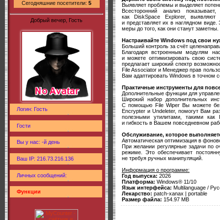
Сегодняшние посетители:
5
Выявляет проблемы и выделяет потен
Всесторонний анализ показывает,
как DiskSpace Explorer, выявляю
Добрый вечер, Гость
и представляет их в наглядном виде.
меры до того, как они станут заметны.
Настраивайте Windows под свои н
Больший контроль за счёт целенаправ
Благодаря встроенным модулям на
и можете оптимизировать свою сист
предлагает широкий спектр возможнос
File Associator и Менеджер прав поль
Вам адаптировать Windows в точном с
Практичные инструменты для повс
Дополнительные функции для управле
Широкий набор дополнительных ин
С помощью File Wiper Вы можете безо
Логин: Гость
Encrypter и Undeleter, помогут Вам 
полезными утилитами, такими как 
и гибкость в Вашем повседневном раб
Гости
Обслуживание, которое выполняет
Автоматическая оптимизация в фоно
Вы у нас: -й день
При желании регулярные задачи по о
режиме. Это обеспечивает постоянн
не требуя ручных манипуляций.
Ваш IP: 216.73.216.136
Информация о программе:
Личных сообщений:
Год выпуска:
2026
Платформа:
Windows® 11/10
Язык интерфейса:
Multilanguage / Рус
Функции
Лекарство:
patch-xanax | portable
Размер файла:
154.97 MB