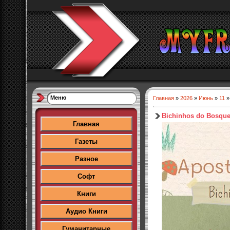
Меню
Главная
»
2026
»
Июнь
»
11
»
Bichinhos do Bosqu
Главная
Газеты
Разное
Софт
Книги
Аудио Книги
Гуманитарные