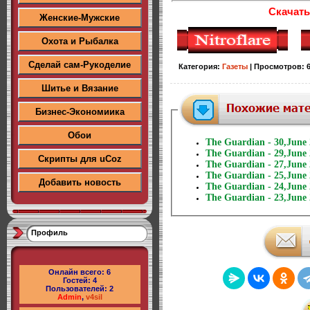
Скачать
Женские-Мужские
Охота и Рыбалка
Сделай сам-Рукоделие
Категория
:
Газеты
|
Просмотров
:
Шитье и Вязание
Бизнес-Экономиика
Обои
The Guardian - 30,June
The Guardian - 29,June
Скрипты для uCoz
The Guardian - 27,June
The Guardian - 25,June
Добавить новость
The Guardian - 24,June
The Guardian - 23,June
Профиль
Онлайн всего:
6
Гостей:
4
Пользователей:
2
Admin
,
v4sil