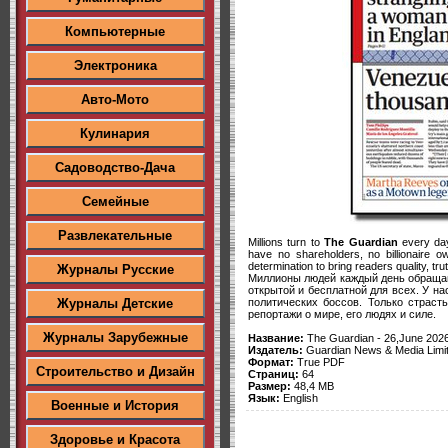
Компьютерные
Электроника
Авто-Мото
Кулинария
Садоводство-Дача
Семейные
Развлекательные
Millions turn to
The Guardian
every day 
have no shareholders, no billionaire 
determination to bring readers quality, tr
Журналы Русские
Миллионы людей каждый день обраща
открытой и бесплатной для всех. У н
политических боссов. Только страст
Журналы Детские
репортажи о мире, его людях и силе.
Журналы Зарубежные
Название:
The Guardian - 26,June 202
Издатель:
Guardian News & Media Limi
Формат:
True PDF
Строительство и Дизайн
Страниц:
64
Размер:
48,4 MB
Язык:
English
Военные и История
Здоровье и Красота