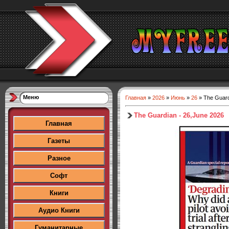
Меню
Главная
»
2026
»
Июнь
»
26
» The Guard
The Guardian - 26,June 2026
Главная
Газеты
Разное
Софт
Книги
Аудио Книги
Гуманитарные