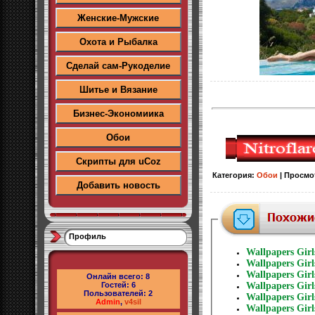
Женские-Мужские
Охота и Рыбалка
Сделай сам-Рукоделие
Шитье и Вязание
Бизнес-Экономиика
Обои
Скрипты для uCoz
Категория
:
Обои
|
Просмо
Добавить новость
Профиль
Wallpapers Gir
Wallpapers Gir
Wallpapers Gir
Онлайн всего:
8
Гостей:
6
Wallpapers Gir
Пользователей:
2
Wallpapers Gir
Admin
,
v4sil
Wallpapers Gir