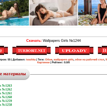
Скачать:
Wallpapers Girls №1244
тров
:
55
|
Добавил
:
ivashka
|
Теги
:
Обои
,
wallpapers girls
,
обои на рабочий стол
,
W
Картинки
|
Рейтинг
:
0.0
/
0
ls №1263
ls №1262
ls №1261
ls №1260
ls №1259
ls №1258