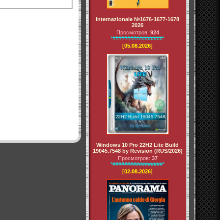
Internazionale №1676-1677-1678
2026
Просмотров:
924
*#################*
[05.08.2026]
Windows 10 Pro 22H2 Lite Build
19045.7548 by Revision (RUS/2026)
Просмотров:
37
*#################*
[02.08.2026]