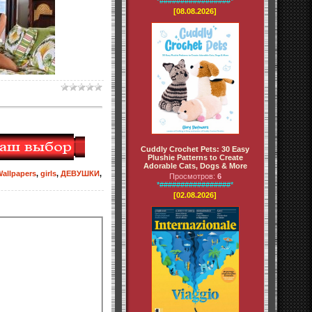
*#################*
[08.08.2026]
Cuddly Crochet Pets: 30 Easy
Plushie Patterns to Create
Adorable Cats, Dogs & More
allpapers
,
girls
,
ДЕВУШКИ
,
Просмотров:
6
*#################*
[02.08.2026]