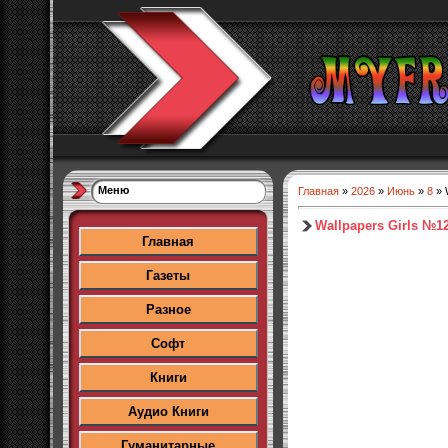
Меню
Главная
»
2026
»
Июнь
»
8
» 
Wallpapers Girls №1
Главная
Газеты
Разное
Софт
Книги
Аудио Книги
Гуманитарные