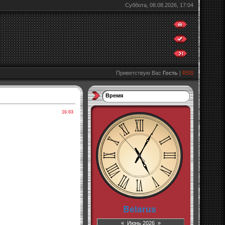
Суббота, 08.08.2026, 17:04
Приветствую Вас
Гость
|
RSS
Время
16:03
«
Июнь 2026
»