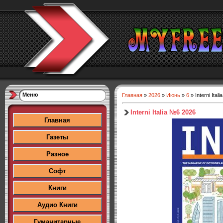
Меню
Главная
»
2026
»
Июнь
»
6
» Interni Ital
Interni Italia №6 2026
Главная
Газеты
Разное
Софт
Книги
Аудио Книги
Гуманитарные