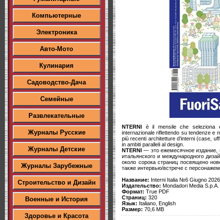
Компьютерные
Электроника
Авто-Мото
Кулинария
Садоводство-Дача
Семейные
Развлекательные
NTERNI
è il mensile che seleziona e 
Журналы Русские
internazionale riflettendo su tendenze e 
più recenti architetture d’interni (case, 
in ambiti paralleli al design.
Журналы Детские
NTERNI
— это ежемесячное издание, 
итальянского и международного диза
около сорока страниц посвящено но
Журналы Зарубежные
также интервью/встрече с персонаже
Название:
Interni Italia №6 Giugno 2026
Строительство и Дизайн
Издательство:
Mondadori Media S.p.A.
Формат:
True PDF
Страниц:
320
Военные и История
Язык:
Italiano, English
Размер:
70,6 MB
Здоровье и Красота