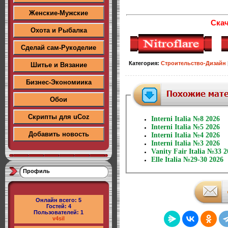
Женские-Мужские
Скач
Охота и Рыбалка
Сделай сам-Рукоделие
Категория
:
Строительство-Дизайн
Шитье и Вязание
Бизнес-Экономиика
Обои
Скрипты для uCoz
Interni Italia №8 2026
Interni Italia №5 2026
Добавить новость
Interni Italia №4 2026
Interni Italia №3 2026
Vanity Fair Italia №33 
Elle Italia №29-30 2026
Профиль
Онлайн всего:
5
Гостей:
4
Пользователей:
1
v4sil