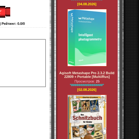
[04.08.2026]
|
Рейтинг
:
0.0
/
0
Agisoft Metashape Pro 2.3.2 Build
22809 + Portable [Multi/Rus]
Просмотров:
25
*#################*
[02.08.2026]