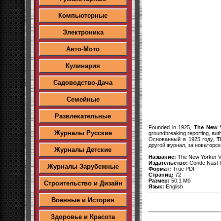
Компьютерные
Электроника
Авто-Мото
Кулинария
Садоводство-Дача
Семейные
Развлекательные
Founded in 1925,
The New Y
Журналы Русские
groundbreaking reporting, autho
Основанный в 1925 году,
T
другой журнал, за новаторс
Журналы Детские
Название:
The New Yorker V
Издательство:
Conde Nast 
Журналы Зарубежные
Формат:
True PDF
Страниц:
72
Размер:
50,1 Мб
Строительство и Дизайн
Язык:
English
Военные и История
Здоровье и Красота