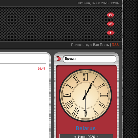
Пятница, 07.08.2026, 13:04
Приветствую Вас
Гость
|
RSS
Время
16:45
«
Июнь 2026
»