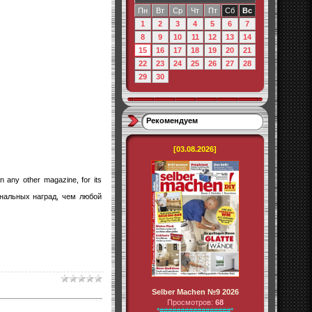
Пн
Вт
Ср
Чт
Пт
Сб
Вс
1
2
3
4
5
6
7
8
9
10
11
12
13
14
15
16
17
18
19
20
21
22
23
24
25
26
27
28
29
30
Рекомендуем
[03.08.2026]
n any other magazine, for its
нальных наград, чем любой
Selber Machen №9 2026
Просмотров:
68
*#################*