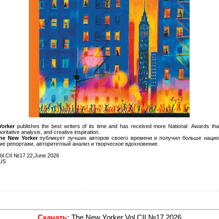
orker
publishes the best writers of its time and has received more National Awards tha
ritative analysis, and creative inspiration.
he New Yorker
публикует лучших авторов своего времени и получил больше нацио
кие репортажи, авторитетный анализ и творческое вдохновение.
ol.CII №17 22,June 2026
US
Скачать:
The New Yorker Vol.CII №17 2026