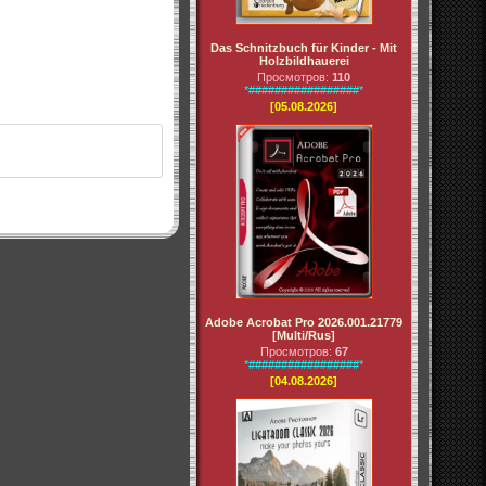
Das Schnitzbuch für Kinder - Mit
Holzbildhauerei
Просмотров:
110
*#################*
[05.08.2026]
Adobe Acrobat Pro 2026.001.21779
[Multi/Rus]
Просмотров:
67
*#################*
[04.08.2026]