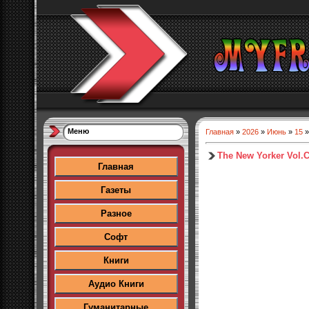
Меню
Главная
»
2026
»
Июнь
»
15
»
The New Yorker Vol.C
Главная
Газеты
Разное
Софт
Книги
Аудио Книги
Гуманитарные